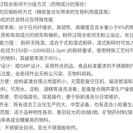
碎过程全密闭不分级方式（药物成分的保存）
效的压缩粉碎方式（精密复合化带来的生物利用度提高）
粉机的优良特点及特殊性能
碎效率高：对于任何纤维状、高韧性、高硬度及含水量小于6%的
变质和有效成分的损失和偏析。粉碎过程全密闭无粉尘溢出，充
碎能力强 ： 粉碎无残渣。适合干式和湿式粉碎，湿式粉碎时可加
粒径为150目～10000目(1.3μm )的粉碎要求，使用特殊工
的物料，其破壁率高于95% 。
MP设计：按GMP设计，采用符合药品、食品标准要求的不锈钢
弧过度，全密闭作业无粉尘污染、无物料损耗。
行方便：结构紧凑合理占地面积小，无需配备空压机、输送管道
换料；可用水、淀粉、酒精等清洗消毒；配备复合隔声罩生产噪
作简便：劳动强度低，容易操作，便于拆卸清洗与日常维护。
号齐全：既有适合工业化生产的大、中型设备，也有适合小批量生
范围：适于品种特性各异、差别较大的动(植)物、矿物药材和(保
油率高或含糖量高的物料。
观：不锈钢全封闭，亚光不锈钢板制作。