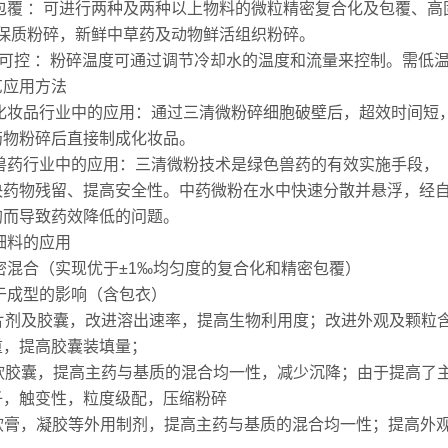
密包覆 ：可进行两种及两种以上物料的微粒精密复合化及包覆、
温保质粉碎，新鲜中草药及动物鲜活组织粉碎。
可控 ：粉碎温度可通过调节冷却水的温度和流量来控制。需低温
艺应用方法
在化妆品行业中的应用：通过三清微粉碎细胞破壁后，超效时间短
药物粉碎后直接制成化妆品。
在兽药行业中的应用：三清微粉技术是绿色兽药的有效实施手段，
决药物残留、提高安全性。中药微粉在水中快速分散并悬浮，经
均而导致药效降低的问题。
细料的应用
密混合（实现优于±1‰均匀度的复合化和精密包覆）
于成型的影响（含包衣）
对于片剂及胶囊，改进溶出速率，提高生物利用度；改进外观及颗
重，提高胶囊装填量；
对于软胶囊，提高主药与基质的混合均一性，减少沉降；由于提高
子，触变性，粒度级配，压缩粉碎
对于软膏，凝胶等外用制剂，提高主药与基质的混合均一性；提高