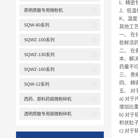
I、精
质明质酸专用微粉机
J、低
K、温度
SQW-80系列
其他工
一、 
SQWZ-100系列
些鲜活
二、 
SQWZ-130系列
本、解
药量不
SQWZ-160系列
三、 贵
四、 精
SQW-12系列
五、 对
a) 
西药、原料药超微粉碎机
增加比
透明质酸专用超微粉碎机
b) 
积状粒
c) 