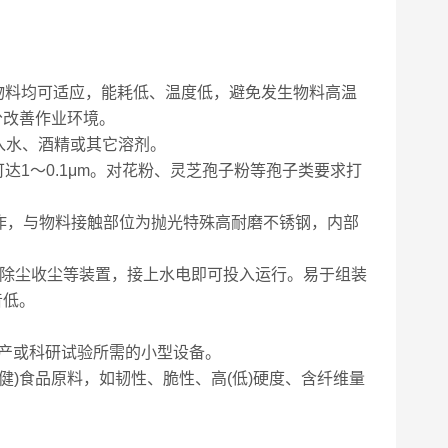
物料均可适应，能耗低、温度低，避免发生物料高温
分改善作业环境。
入水、酒精或其它溶剂。
艺时可达1～0.1μm。对花粉、灵芝孢子粉等孢子类要求打
制作，与物料接触部位为抛光特殊高耐磨不锈钢，内部
和除尘收尘等装置，接上水电即可投入运行。易于组装
音低。
产或科研试验所需的小型设备。
健)食品原料，如韧性、脆性、高(低)硬度、含纤维量