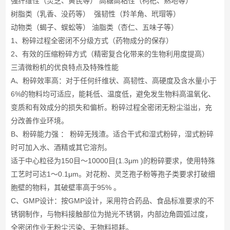
强纤维性（灵芝、黄芪等） 高糖高粘性（枸杞、熟地等）
树脂类（乳香、没药等） 强韧性（羚羊角、玳瑁等）
动物类（蝎子、蜈蚣等） 油脂类（杏仁、五味子等）
1、粉碎过程全密闭不分级方式（药物成分的保存）
2、有效的压缩粉碎方式（精密复合化带来的生物利用度提高）
三清微粉机的优良特点及特殊性能
A、粉碎效率高：对于任何纤维状、高韧性、高硬度及含水量小于
6%的物料均可适应，能耗低、温度低，避免发生物料高温氧化、
变质和有效成分的损失和偏析。粉碎过程全密闭无粉尘溢出，充
分改善作业环境。
B、粉碎能力强 ： 粉碎无残渣。适合干式和湿式粉碎，湿式粉碎
时可加入水、酒精或其它溶剂。
适于中心粒径为150目～10000目(1.3μm )的粉碎要求，使用特殊
工艺时可达1～0.1μm。对花粉、灵芝孢子粉等孢子类要求打破细
胞壁的物料，其破壁率高于95% 。
C、GMP设计：按GMP设计，采用符合药品、食品标准要求的不
锈钢制作，与物料接触部位为抛光不锈钢，内部边角圆弧过度，
全密闭作业无粉尘污染、无物料损耗。