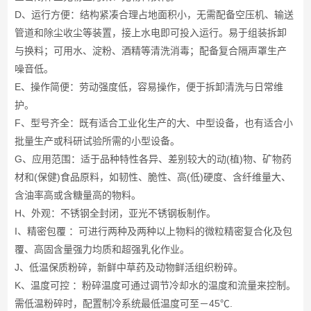
D、运行方便：结构紧凑合理占地面积小，无需配备空压机、输送
管道和除尘收尘等装置，接上水电即可投入运行。易于组装拆卸
与换料；可用水、淀粉、酒精等清洗消毒；配备复合隔声罩生产
噪音低。
E、操作简便：劳动强度低，容易操作，便于拆卸清洗与日常维
护。
F、型号齐全：既有适合工业化生产的大、中型设备，也有适合小
批量生产或科研试验所需的小型设备。
G、应用范围：适于品种特性各异、差别较大的动(植)物、矿物药
材和(保健)食品原料，如韧性、脆性、高(低)硬度、含纤维量大、
含油率高或含糖量高的物料。
H、外观：不锈钢全封闭，亚光不锈钢板制作。
I、精密包覆 ：可进行两种及两种以上物料的微粒精密复合化及包
覆、高固含量强力均质和超强乳化作业。
J、低温保质粉碎，新鲜中草药及动物鲜活组织粉碎。
K、温度可控 ：粉碎温度可通过调节冷却水的温度和流量来控制。
需低温粉碎时，配置制冷系统最低温度可至－45℃.