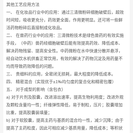
其他工艺应用方法
一、 在化妆品行业中的应用：通过三清微粉碎细胞破壁后，超效
时间短，吸收更充分，药效更全面，作用更明显。还可将一些鲜
活药物粉碎后直接制成化妆品。
二、 在兽药行业中的应用：三清微粉技术是绿色兽药的有效实施
手段，（中药）兽药经细胞破壁后能有效提高药效、降低成本、
解决药物残留、提高安全性。中药微粉在水中快速分散并悬浮，
经自动饮水机供畜正常饮用，有效的解决了药物沉淀及用药量不
均而导致药效降低的问题。
三、 贵细料的应用，全密闭无损耗，最大程度的降低成本。
四、 精密混合（实现优于±1‰均匀度的复合化和精密包覆）
五、 对于成型的影响（含包衣）
a) 对于片剂及胶囊，改进溶出速率，提高生物利用度；改进外观
及颗粒含量均一性；纤维弹性降低，易于制粒，压片；胶囊增加
比重，提高胶囊装填量；
b) 对于软胶囊，提高主药与基质的混合均一性，减少沉降；由于
提高了主药粒度，因此可相应减少基质用量，降低成本；等积状