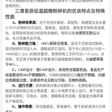
不论大细胞群还是小细胞群只要其整体尺寸相当其被粉碎的机率
是相同的。
三清易辰低温超微粉碎机
的优良特点
及特殊
性能
A、
粉碎
效率高：
对于任何纤维状、高韧性、高硬度及含水量
小于6%的物料均可适应，能耗低、温度低，避免发生物料高温氧
化、变质和有效成分的损失和偏析。
粉碎过程
全密闭无粉尘
溢
出，充分改善作业环境。
B、
粉碎能力强
：
100%粉碎
无残渣
。适合干式和湿式粉碎，
湿式粉碎时可加入水、酒精或其它溶剂。适于中心粒径为
150目～
10
000目(
1.3
μm )的粉碎要求，使用特殊工艺时可达1～0.1μm。
对
花粉、灵芝孢子粉等孢子类要求打破细胞壁的物料，其
破壁率高
于
9
8
%
。
C
、
GMP设计：
按
GMP设计，采用符合国家药品、食品
生产
标准要求的
304
不锈钢制作，
与物料接触部位为
抛光不锈钢
，
内部
边角圆弧过度，全密闭作业无粉尘污染、无物料损耗。
D
、运行方便：
结构紧凑合理占地面积小，无需配备空压机、
输送管道和除尘收尘等装置，接上水电即可投入运行。
易于组装
拆卸与换料；可用水、淀粉、酒精等清洗消毒；配备复合隔声罩
生产噪音低。
E
、操作简便：
劳动强度低，容易操作，便于拆卸清洗与日常
维护。