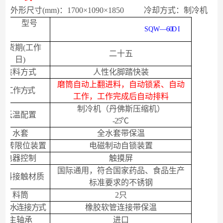
外形尺寸
(mm)
：
1700
×
1090
×
1850
冷却方式：制冷机
型号
SQW
—
60
D I
项目
交货期
(
工作
二十五
日
)
装料方式
人性化脚踏快装
磨筒
自动上翻进料，自动锁紧、自动
工作方式
工作，工作完成后自动排料
制冷机（
丹佛斯压缩机）
低温配置
-25
℃
水套
全
水套带保温
翻转限位装置
电磁制动自锁装置
电器控制
触摸屏
国际通用，符合国家药品、食品生产
物料接触材质
标准要求的不锈钢
料筒
2
只
冷却水连接方式
橡胶软管连接带保温
主轴承
进口