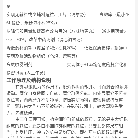
剂
实现无辅料或少辅料造粒、压片（
谓尔舒
） 高效率（
最小型
6L设备：朱砂每小时
25Kg
）
以降低服用量和提高疗效为目的（
八味地黄丸
）
减少用药量
8
0%
—
90%
，改革中药汤剂（
调心调胃汤
）
降低药材消耗（
覆盆子减少损耗
20%
） 低温保质粉碎，新鲜中
草药及鲜活动物组织（
乌鸡、螃蟹等
）
高效喷雾制剂 实现优于±
1
‰均匀度的复合化和
精密包覆
(
人工牛黄
)
工作原理及结构说明
在外界激振力的作用下，磨介作时而散开、时而聚合的抛掷
运动。磨介自身做同向自转，磨介群做公转。内外层磨介不断交
换位置，两两磨介不断冲撞、挤压剪切物料，使物料被挤破剪
断。颗粒由大到小不断被破碎。在破碎过程中，较大颗粒先受
力，先被破碎。
由工作原理可知，植物细胞群组成的颗粒，无论是由大细胞
组成的颗粒，还是由小细胞群组成的颗粒，只要其整体尺寸相
当，其受挤压，冲击的机会是均等的。即在药材的粉碎过程中，