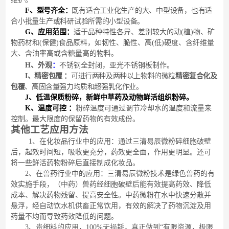
F
、型号齐全：
既有适合工业化生产的大、中型设备，也有适
合小批量生产或科研试验所需的小型设备。
G
、应用范围：
适于品种特性各异、差别较大的动
(植)物、矿
物药材和(保健)食品原料，如韧性、脆性、高(低)硬度、含纤维量
大、含油率高或含糖量高的物料。
H
、外观
：
不锈钢全封闭，亚光不锈钢板制作。
I
、
精密包覆
：
可进行两种及两种以上物料的微粒
精密复合化及
包覆
、高固含量强力均质和超强乳化作业。
J
、
低温保质粉碎，新鲜中草药及动物鲜活组织粉碎。
K
、温度可控
：
粉碎温度可通过调节冷却水的温度和流量来
控制。最大限度的保留药物的有效成份。
其他工艺应用方法
1、在化妆品行业中的应用：通过三清易辰微粉碎细胞破壁
后，起效时间短，吸收更充分，药效更全面，作用更明显。还可
将一些鲜活药物粉碎后直接制成化妆品。
2、在兽药行业中的应用：三清易辰微粉技术是绿色兽药的有
效实施手段，（中药）兽药经细胞破壁后能有效提高药效、降低
成本、解决药物残留、提高安全性。中药微粉在水中快速分散并
悬浮，经自动饮水机供畜正常饮用，有效的解决了药物沉淀及用
药量不均而导致药效降低的问题。
3、贵细料的应用，100%无损耗，真正做到“有限资源，极限