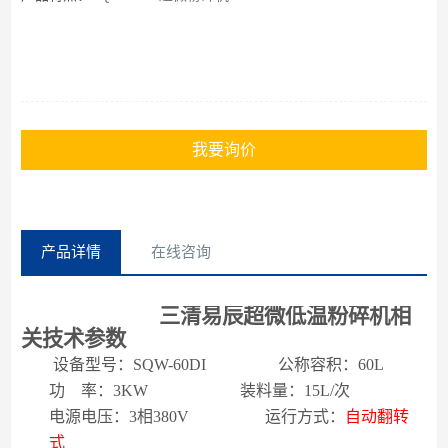
我要询价
产品详情
在线咨询
三清易辰超微低温粉碎机
相
关技术参数
设备型号：
SQW-
60
DI
公称容积：
60
L
功
率：
3
KW
装料量：
15
L/
次
电源电压：
3
相
380V
运行方式：
自动翻转
式