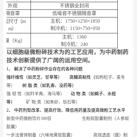
外观
不锈钢全封闭
隔音罩
低噪音不锈钢隔音罩
主
机
：
1750
×
1250
×
1850
外型尺寸（
m
制冷机：
11
5
0×7
5
0×9
5
0
m
）
主机：
1360
重量（
Kg
）
制冷机：
240
以细胞级微粉碎技术为的工艺应用，为中药制药
技术创新提供了广阔的运用空间。
1、
解决了中药粉碎作业存在的各种问题
强纤维性（
如灵芝、甘草等
）
高糖高粘性（
如枸杞子、麦冬
等
）
树
脂
类（
如乳香、没药等
）
强
韧
性（
如羚羊角、海马等
）
动
物
类（
如蝎子、水蛭
等
）
矿
物
类（
如朱砂、信石等
）
2、
中药剂型改革、提高疗效、降低用药量及提高微粉工艺水平
新型中药微粉饮片
300
目 生粉软胶囊制剂（
人参软
胶囊
）
一步法膏体制备（
六味地黄软胶囊
） 高效透皮（膜）制