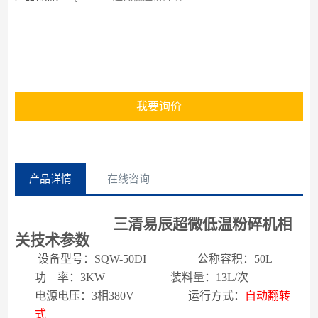
我要询价
产品详情
在线咨询
三清易辰超微低温粉碎机
相
关技术参数
设备型号：
SQW-
5
0
DI
公称容积：
5
0
L
功
率：
3
KW
装料量：
13
L/
次
电源电压：
3
相
380V
运行方式：
自动翻转
式