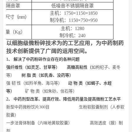
隔音罩
低噪音不锈钢隔音罩
主
机
：
1750
×
1
1
50
×
1850
外型尺寸（
mm
）
制冷机：
11
5
0×7
5
0×9
5
0
主机：
1280
重量（
Kg
）
制冷机：
240
以细胞级微粉碎技术为的工艺应用，为中药制药
技术创新提供了广阔的运用空间。
1、
解决了中药粉碎作业存在的各种问题
强纤维性（
如灵芝、甘草等
）
高糖高粘性（
如枸杞子、麦冬
等
）
树
脂
类（
如乳香、没药等
）
强
韧
性（
如羚羊角、海马等
）
动
物
类（
如蝎子、水蛭
等
）
矿
物
类（
如朱砂、信石等
）
2、
中药剂型改革、提高疗效、降低用药量及提高微粉工艺水平
新型中药微粉饮片
300
目 生粉软胶囊制剂（
人参软
胶囊
）
一步法膏体制备（
六味地黄软胶囊
） 高效透皮（膜）制
剂