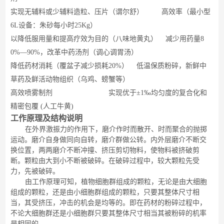
实现无辅料或少辅料造粒、压片（
谓尔舒
） 高效率（
最小型
6L设备：朱砂每小时
25Kg
）
以降低服用量和提高疗效为目的（
八味地黄丸
）
减少用药量
8
0%
—
90%
，改革中药汤剂（
调心调胃汤
）
降低药材消耗（
覆盆子减少损耗
20%
） 低温保质粉碎，新鲜中
草药及鲜活动物组织（
乌鸡、螃蟹等
）
高效喷雾制剂 实现优于±
1
‰均匀度的复合化和
精密包覆
(
人工牛黄
)
工作原理及结构说明
在外界激振力的作用下，磨介作时而散开、时而聚合的抛掷
运动。磨介自身做同向自转，磨介群做公转。内外层磨介不断交
换位置，两两磨介不断冲撞、挤压剪切物料，使物料被挤破剪
断。颗粒由大到小不断被破碎。在破碎过程中，较大颗粒先受
力，先被破碎。
由工作原理可知，植物细胞群组成的颗粒，无论是由大细胞
组成的颗粒，还是由小细胞群组成的颗粒，只要其整体尺寸相
当，其受挤压，冲击的机会是均等的。即在药材的粉碎过程中，
不论大细胞群还是小细胞群只要其整体尺寸相当其被粉碎的机率
是相同的。