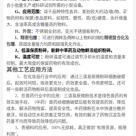
合小批量生产或科研试验所需的小型设备。
G
、应用范围：
适于品种特性各异、差别较大的动
(植)物、矿
物药材和(保健)食品原料，如韧性、脆性、高(低)硬度、含纤维量
大、含油率高或含糖量高的物料。
H
、外观
：
不锈钢全封闭，亚光不锈钢板制作。
I
、
精密包覆
：
可进行两种及两种以上物料的微粒
精密复合化及
包覆
、高固含量强力均质和超强乳化作业。
J
、
低温保质粉碎，新鲜中草药及动物鲜活组织粉碎。
K
、温度可控
：
粉碎温度可通过调节冷却水的温度和流量来
控制。最大限度的保留药物的有效成份。
其他工艺应用方法
1、在化妆品行业中的应用：通过三清易辰微粉碎细胞破壁
后，起效时间短，吸收更充分，药效更全面，作用更明显。还可
将一些鲜活药物粉碎后直接制成化妆品。
2、在兽药行业中的应用：三清易辰微粉技术是绿色兽药的有
效实施手段，（中药）兽药经细胞破壁后能有效提高药效、降低
成本、解决药物残留、提高安全性。中药微粉在水中快速分散并
悬浮，经自动饮水机供畜正常饮用，有效的解决了药物沉淀及用
药量不均而导致药效降低的问题。
3、贵细料的应用，100%无损耗，真正做到“有限资源，极限
利用”。