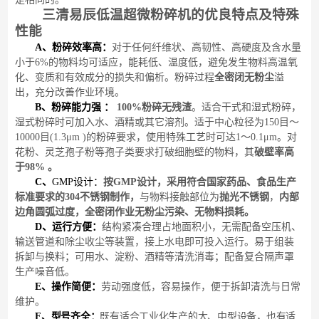
三清易辰低温超微粉碎机
的优良特点
及特殊
性能
A、
粉碎
效率高：
对于任何纤维状、高韧性、高硬度及含水量
小于6%的物料均可适应，能耗低、温度低，避免发生物料高温氧
化、变质和有效成分的损失和偏析。
粉碎过程
全密闭无粉尘
溢
出，充分改善作业环境。
B、
粉碎能力强
：
100%粉碎
无残渣
。适合干式和湿式粉碎，
湿式粉碎时可加入水、酒精或其它溶剂。适于中心粒径为
150目～
10
000目(
1.3
μm )的粉碎要求，使用特殊工艺时可达1～0.1μm。
对
花粉、灵芝孢子粉等孢子类要求打破细胞壁的物料，其
破壁率高
于
9
8
%
。
C
、
GMP设计：
按
GMP设计，采用符合国家药品、食品
生产
标准要求的
304
不锈钢制作，
与物料接触部位为
抛光不锈钢
，
内部
边角圆弧过度，全密闭作业无粉尘污染、无物料损耗。
D
、运行方便：
结构紧凑合理占地面积小，无需配备空压机、
输送管道和除尘收尘等装置，接上水电即可投入运行。
易于组装
拆卸与换料；可用水、淀粉、酒精等清洗消毒；配备复合隔声罩
生产噪音低。
E
、操作简便：
劳动强度低，容易操作，便于拆卸清洗与日常
维护。
F
、型号齐全：
既有适合工业化生产的大、中型设备，也有适