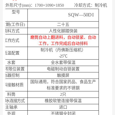
外形尺寸
(mm)
：
1700
×
1090
×
1850
冷却方式：制冷机
型号
SQW
—
5
0
D I
项目
交货期
(
工作日
)
二十五
装料方式
人性化脚踏快装
磨筒
自动上翻进料，自动锁紧、自动
工作方式
工作，工作完成后自动排料
制冷机（
丹佛斯压缩机）
低温配置
-25
℃
水套
全
水套带保温
翻转限位装置
电磁制动自锁装置
电器控制
触摸屏
国际通用，符合国家药品、食品生产
物料接触材质
标准要求的不锈钢
料筒
2
只
冷却水连接方式
橡胶软管连接带保温
主轴承
进口
外观
不锈钢全封闭