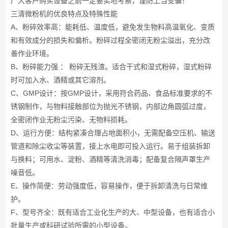
广大客户购买设备之前一定要实地考察，谨防上当受骗！
三清微粉机的优良特点及特殊性能
A、粉碎效率高：能耗低、温度低，避免发生物料高温氧化、变质
和有效成分的损失和偏析。粉碎过程全密闭无粉尘溢出，充分改
善作业环境。
B、粉碎能力强 ： 粉碎无残渣。适合干式和湿式粉碎，湿式粉碎
时可加入水、酒精或其它溶剂。
C、GMP设计：按GMP设计，采用符合药品、食品标准要求的不
锈钢制作，与物料接触部位为抛光不锈钢，内部边角圆弧过度，
全密闭作业无粉尘污染、无物料损耗。
D、运行方便：结构紧凑合理占地面积小，无需配备空压机、输送
管道和除尘收尘等装置，接上水电即可投入运行。易于组装拆卸
与换料；可用水、淀粉、酒精等清洗消毒；配备复合隔声罩生产
噪音低。
E、操作简便：劳动强度低，容易操作，便于拆卸清洗与日常维
护。
F、型号齐全：既有适合工业化生产的大、中型设备，也有适合小
批量生产或科研试验所需的小型设备。