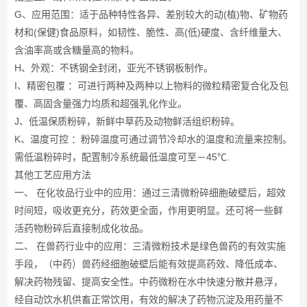
G、应用范围：适于品种特性各异、差别较大的动(植)物、矿物药
材和(保健)食品原料，如韧性、脆性、高(低)硬度、含纤维量大、
含油率高或含糖量高的物料。
H、外观：不锈钢全封闭，亚光不锈钢板制作。
I、精密包覆 ：可进行两种及两种以上物料的微粒精密复合化及包
覆、高固含量强力均质和超强乳化作业。
J、低温保质粉碎，新鲜中草药及动物鲜活组织粉碎。
K、温度可控 ：粉碎温度可通过调节冷却水的温度和流量来控制。
需低温粉碎时，配置制冷系统最低温度可至－45℃.
其他工艺应用方法
一、 在化妆品行业中的应用：通过三清微粉碎细胞破壁后，超效
时间短，吸收更充分，药效更全面，作用更明显。还可将一些鲜
活药物粉碎后直接制成化妆品。
二、 在兽药行业中的应用：三清微粉技术是绿色兽药的有效实施
手段，（中药）兽药经细胞破壁后能有效提高药效、降低成本、
解决药物残留、提高安全性。中药微粉在水中快速分散并悬浮，
经自动饮水机供畜正常饮用，有效的解决了药物沉淀及用药量不