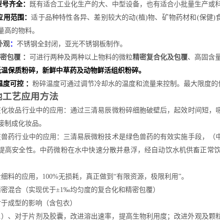
型号齐全：
既有适合工业化生产的大、中型设备，也有适合小批量生产或
应用范围：
适于品种特性各异、差别较大的动
(植)物、矿物药材和(保健
量高的物料。
外观
：
不锈钢全封闭，亚光不锈钢板制作。
密包覆
：
可进行两种及两种以上物料的微粒
精密复合化及包覆
、高固含
低温保质粉碎，新鲜中草药及动物鲜活组织粉碎。
温度可控
：
粉碎温度可通过调节冷却水的温度和流量来控制。最大限度的
他工艺应用方法
在化妆品行业中的应用：通过三清易辰微粉碎细胞破壁后，起效时间短，
接制成化妆品。
在兽药行业中的应用：三清易辰微粉技术是绿色兽药的有效实施手段，（
提高安全性。中药微粉在水中快速分散并悬浮，经自动饮水机供畜正常
贵细料的应用，100%无损耗，真正做到“有限资源，极限利用”。
精密混合（实现优于±1‰均匀度的复合化和精密包覆）
对于成型的影响（含包衣）
1）、对于片剂及胶囊，改进溶出速率，提高生物利用度；改进外观及颗