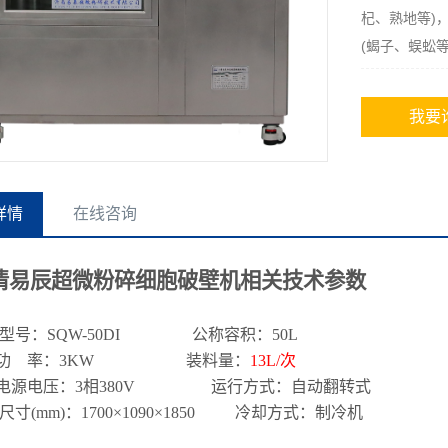
杞、熟地等)
(蝎子、蜈蚣等
我要
详情
在线咨询
清易辰超微粉碎细胞破壁机相关技术参数
型号：
SQW-
50
DI
公称容积：
50
L
功
率：
3
KW
装料量：
13
L/
次
电源电压：
3
相
380V
运行方式：自动翻转式
尺寸
(mm)
：
1700
×
1090
×
1850
冷却方式：制冷机