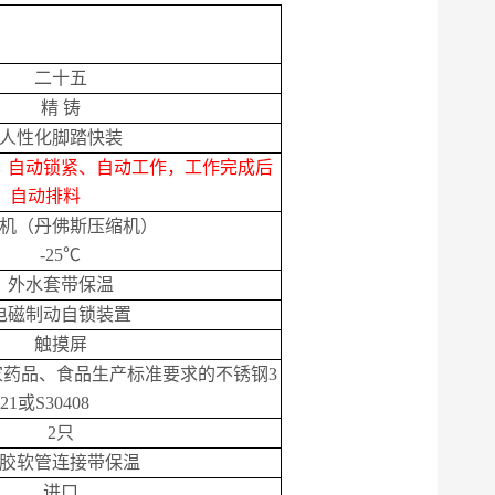
二十五
精
铸
人性化脚踏快装
，自动锁紧、自动工作，工作完成后
自动排料
机（
丹佛斯压缩机）
-25
℃
外水套带保温
电磁制动自锁装置
触摸屏
家药品、食品生产标准要求的不锈钢
3
21
或S
30408
2
只
胶软管连接带保温
进口