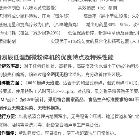
法膏体制备（
六味地黄软胶囊
）
高效透皮（膜）制剂
无辅料或少辅料造粒、压片（
谓尔舒
）
高效率（
最小型
6L设备：朱
低服用量和提高疗效为目的（
八味地黄丸
）
减少用药量
80%
—
90%
，改
药材消耗（
覆盆子减少损耗
20%
）
低温保质粉碎，新鲜中草药及鲜活动
喷雾制剂
实现优于
±
1
‰均匀度的复合化和精密包覆
(
人
清易辰低温超微粉碎机
的优良特点
及特殊性能
粉碎
效率高：
对于任何纤维状、高韧性、高硬度及含水量小于
6%的物料
的损失和偏析。
粉碎过程
全密闭无粉尘
溢出，充分改善作业环境。
粉碎能力强
：
100%粉碎
无残渣
。适合干式和湿式粉碎，湿式粉碎时可加
粉碎要求，使用特殊工艺时可达1～0.1μm。
对花粉、灵芝孢子粉等孢子类要
GMP设计：
按
GMP设计，采用符合国家药品、食品
生产
标准要求的
304
不
闭作业无粉尘污染、无物料损耗。
运行方便：
结构紧凑合理占地面积小，无需配备空压机、输送管道和除尘
淀粉、酒精等清洗消毒；配备复合隔声罩生产噪音低。
操作简便：
劳动强度低，容易操作，便于拆卸清洗与日常维护。