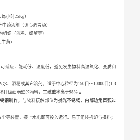
砂每小时
25Kg
）
革中药汤剂（
调心调胃汤
）
物组织（
乌鸡、螃蟹等
）
工牛黄
)
均可适应，能耗低、温度低，避免发生物料高温氧化、变质和
入水、酒精或其它溶剂。适于中心粒径为
150目～
10
000目(
1.3
求打破细胞壁的物料，其
破壁率高于
9
8
%
。
锈钢制作，
与物料接触部位为
抛光不锈钢
，
内部边角圆弧过
收尘等装置，接上水电即可投入运行。
易于组装拆卸与换料；