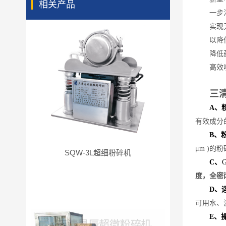
相关产品
一步
实现
以降
降低
高效
三
A、
有效成分
B、
μm )的
SQW-3L超细粉碎机
C
、
度，全密
D
、
可用水、
E
、