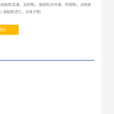
，树脂类(乳香、没药等)，强韧性(羚羊角、玳瑁等)，动物类
) 油脂类(杏仁、五味子等)
询价