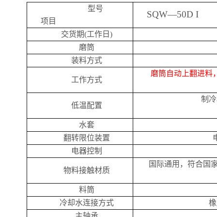
型号
SQW
—
50
D I
项目
交货期
(
工作日
)
磨筒
装料方式
磨筒
自动上翻进料
工作方式
制冷
低温配置
水套
翻转限位装置
电器控制
国际通用，符合国
物料接触材质
料筒
冷却水连接方式
橡
主轴承