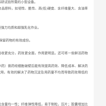
科研试验所需的小型设备。
)食品原料，如韧性、脆性、高(低)硬度、含纤维量大、含油率
量强力均质和超强乳化作业。
保留药物的有效成份。
吸收更充分，药效更全面，作用更明显。还可将一些鲜活药物
中药）兽药经细胞破壁后能有效提高药效、降低成本、解决药
饮用，有效的解决了药物沉淀及用药量不均而导致药效降低的
粒含量均一性；纤维弹性降低，易于制粒，压片；胶囊增加比