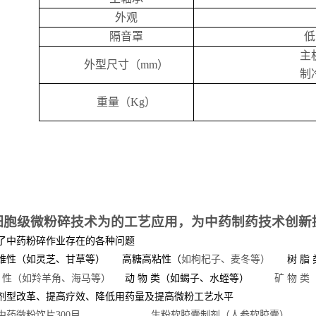
外观
隔音罩
低
主
外型尺寸（
mm
）
制
重量（
Kg
）
细胞级微粉碎技术为的工艺应用，为中药制药技术创新
了中药粉碎作业存在的各种问题
维性（
如灵芝、甘草等
）
高糖高粘性（
如枸杞子、麦冬等
）
树
脂
性（
如羚羊角、海马等
）
动
物
类（
如蝎子、水蛭等
）
矿
物
类
剂型改革、提高疗效、降低用药量及提高微粉工艺水平
中药微粉饮片
300
目
生粉软胶囊制剂（
人参软胶囊
）