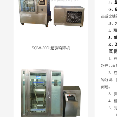
F
、
G
、
高或含糖
H
、
I
、
精
J
、
K
、
SQW-30DI超微粉碎机
其
1、
粉碎后直
2、
物残留、
问题。
3、
4、
5、