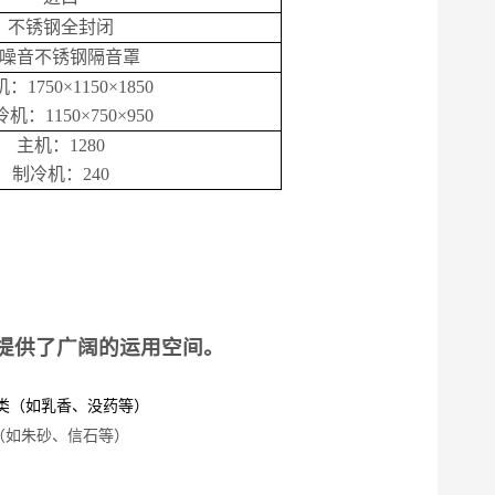
不锈钢全封闭
噪音不锈钢隔音罩
机
：
1750
×
1150
×
1850
冷机：
11
5
0×7
5
0×9
5
0
主机：
1280
制冷机：
240
提供了广阔的运用空间。
类（
如乳香、没药等
）
（
如朱砂、信石等
）