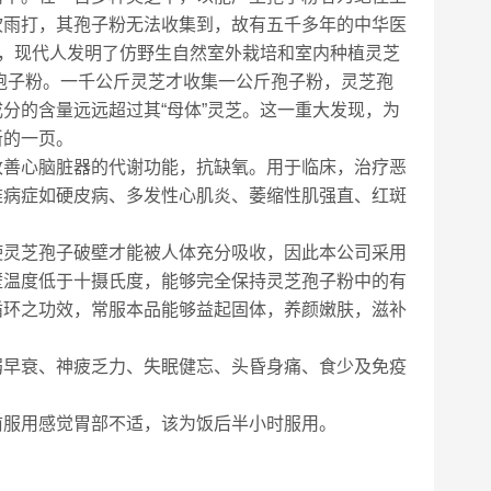
吹雨打，其孢子粉无法收集到，故有五千多年的中华医
展，现代人发明了仿野生自然室外栽培和室内种植灵芝
芝孢子粉。一千公斤灵芝才收集一公斤孢子粉，灵芝孢
分的含量远远超过其“母体”灵芝。这一重大发现，为
新的一页。
改善心脑脏器的代谢功能，抗缺氧。用于临床，治疗恶
难病症如硬皮病、多发性心肌炎、萎缩性肌强直、红斑
使灵芝孢子破壁才能被人体充分吸收，因此本公司采用
壁温度低于十摄氏度，能够完全保持灵芝孢子粉中的有
循环之功效，常服本品能够益起固体，养颜嫩肤，滋补
弱早衰、神疲乏力、失眠健忘、头昏身痛、食少及免疫
前服用感觉胃部不适，该为饭后半小时服用。