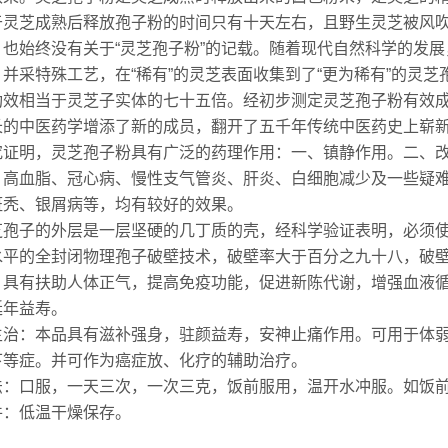
于灵芝成熟后释放孢子粉的时间只有十天左右，且野生灵芝被风
，也始终没有关于“灵芝孢子粉”的记载。随着现代自然科学的发
并采特殊工艺，在“稀有”的灵芝表面收集到了“更为稀有”的灵
功效相当于灵芝子实体的七十五倍。经初步测定灵芝孢子粉有效成
长的中医药学增添了新的成员，翻开了五千年传统中医药史上崭
究证明，灵芝孢子粉具有广泛的药理作用：一、镇静作用。二、
、高血脂、冠心病、慢性支气管炎、肝炎、白细胞减少及一些疑
斑秃、银屑病等，均有较好的效果。
芝孢子的外层是一层坚硬的几丁质的壳，经科学验证表明，必须
水平的全封闭物理孢子破壁技术，破壁率大于百分之九十八，破
，具有扶助人体正气，提高免疫功能，促进新陈代谢，增强血液
延年益寿。
主治：本品具有滋补强身，驻颜益寿，安神止痛作用。可用于体
下等症。并可作为癌症放、化疗的辅助治疗。
法：口服，一天三次，一次三克，饭前服用，温开水冲服。如饭
件：低温干燥保存。