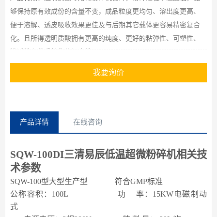
够保持原有效成份的含量不变，成品粒度更均匀、溶出度更高、
便于溶解、透皮吸收效果更佳及与后期其它载体更容易精密复合
化。且所得透明质酸拥有更高的纯度、更好的粘弹性、可塑性、
渗透性和优秀的生物相容性！
我要询价
产品详情
在线咨询
SQW-100DI三清易辰低温超微粉碎机
相关技
术参数
SQW-
100
型大型生产型 符合
GMP
标准
公称容积：
100
L
功
率：
1
5KW
电磁制动
式