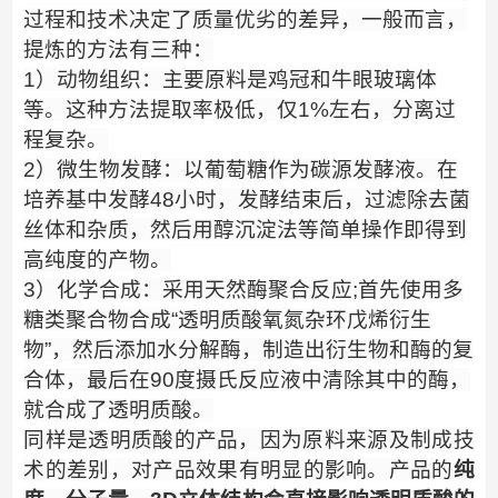
过程和技术决定了质量优劣的差异，一般而言，
提炼的方法有三种：
1
）动物组织：主要原料是鸡冠和牛眼玻璃体
等。这种方法提取率极低，仅
1%
左右，分离过
程复杂。
2
）微生物发酵：以葡萄糖作为碳源发酵液。在
培养基中发酵
48
小时，发酵结束后，过滤除去菌
丝体和杂质，然后用醇沉淀法等简单操作即得到
高纯度的产物。
3
）化学合成：采用天然酶聚合反应
;
首先使用多
糖类聚合物合成
“
透明质酸氧氮杂环戊烯衍生
物
”
，然后添加水分解酶，制造出衍生物和酶的复
合体，最后在
90
度摄氏反应液中清除其中的酶，
就合成了透明质酸。
同样是透明质酸的产品，因为原料来源及制成技
术的差别，对
产品
效果有明显的影响。产品的
纯