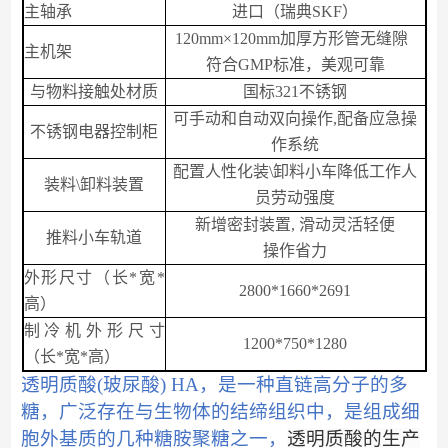
主轴承
进口（瑞典SKF）
120mm×120mm加厚方形管无缝隙
主机架
符合GMP标准，美观可靠
与物料接触处材质
国标
321
不锈钢
可手动和自动双向操作,配备应急操
不锈钢电器控制柜
作系统
配置人性化装\卸料小车降低工作人
装料\卸料装置
员劳动强度
新增密封装置, 滑动灵活轻便
推料小车轨道
操作省力
外形尺寸（长*宽*
2800*1660*2691
高）
制冷机外形尺寸
1
200*
750
*128
0
（长*宽*高）
透明质酸
(玻尿酸) HA，是一种直链高分子的多
糖，广泛存在与生物体的结缔组织中，是组成细
胞外基质的几种糖胺聚糖之一，
透明质酸的生产