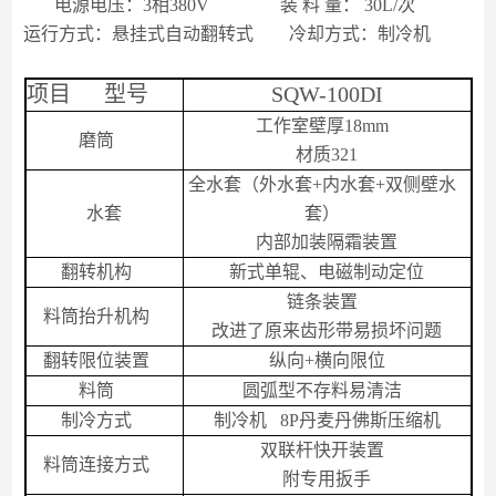
电源电压：
3
相
380V
装
料
量：
30
L/
次
运行方式：悬挂式自动翻转式
冷却方式：制冷机
项目 型号
SQW-100DI
工作室壁厚18mm
磨筒
材质
321
全水套（外水套+内水套+双侧壁水
水套
套）
内部加装隔霜装置
翻转机构
新式单辊、电磁制动定位
链条装置
料筒抬升机构
改进了原来齿形带易损坏问题
翻转限位装置
纵向+横向限位
料筒
圆弧型
不存料易清洁
制冷方式
制冷机
8P
丹麦丹佛斯压缩机
双联杆快开装置
料筒连接方式
附专用扳手