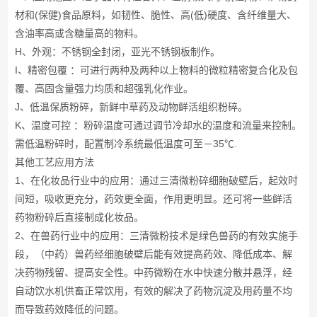
材和(保健)食品原料，如韧性、脆性、高(低)硬度、含纤维量大、
含油率高或含糖量高的物料。
H、外观：不锈钢全封闭，亚光不锈钢板制作。
I、精密包覆 ：可进行两种及两种以上物料的微粒精密复合化及包
覆、高固含量强力均质和超强乳化作业。
J、低温保质粉碎，新鲜中草药及动物鲜活组织粉碎。
K、温度可控 ：粉碎温度可通过调节冷却水的温度和流量来控制。
需低温粉碎时，配置制冷系统最低温度可至－35℃.
其他工艺应用方法
1、在化妆品行业中的应用：通过三清微粉碎细胞破壁后，起效时
间短，吸收更充分，药效更全面，作用更明显。还可将一些鲜活
药物粉碎后直接制成化妆品。
2、在兽药行业中的应用：三清微粉技术是绿色兽药的有效实施手
段，（中药）兽药经细胞破壁后能有效提高药效、降低成本、解
决药物残留、提高安全性。中药微粉在水中快速分散并悬浮，经
自动饮水机供畜正常饮用，有效的解决了药物沉淀及用药量不均
而导致药效降低的问题。