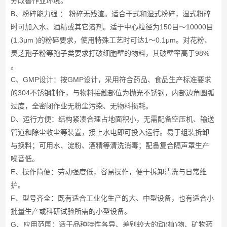
分改善作业环境。
B、粉碎能力强 ： 粉碎无残渣。适合干式和湿式粉碎，湿式粉碎
时可加入水、酒精或其它溶剂。适于中心粒径为150目～10000目
(1.3μm )的粉碎要求，使用特殊工艺时可达1～0.1μm。对花粉、
灵芝孢子粉等孢子类要求打破细胞壁的物料，其破壁率高于98%
。
C、GMP设计：按GMP设计，采用符合药品、食品生产标准要求
的304不锈钢制作，与物料接触部位为抛光不锈钢，内部边角圆弧
过度，全密闭作业无粉尘污染、无物料损耗。
D、运行方便：结构紧凑合理占地面积小，无需配备空压机、输送
管道和除尘收尘等装置，接上水电即可投入运行。易于组装拆卸
与换料；可用水、淀粉、酒精等清洗消毒；配备复合隔声罩生产
噪音低。
E、操作简便：劳动强度低，容易操作，便于拆卸清洗与日常维
护。
F、型号齐全：既有适合工业化生产的大、中型设备，也有适合小
批量生产或科研试验所需的小型设备。
G、应用范围：适于品种特性各异、差别较大的动(植)物、矿物药