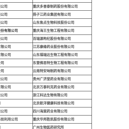
限公司
重庆多普泰制药股份有限公司
限公司
扬子江药业集团有限公司
限公司
山东焦点生物科技股份公司
股份有限公司
重庆海王生物工程有限公司
限公司
百瑞源枸杞股份有限公司
有限公司
江苏康缘药业股份有限公司
有限公司
山东福瑞达生物工程有限公司
公司
东营佛思特生物工程有限公司
公司
云南特安呐制药有限公司
限公司
贵州广济堂药业有限公司
有限公司
北京万泰利克药业有限公司
限公司
浙江科达生物有限公司
司
北京航洋健康科技有限公司
限公司
四川海棠药业有限公司
科技利用公司
重庆华邦胜凯股份有限公
司
司
广州生物医药研究所