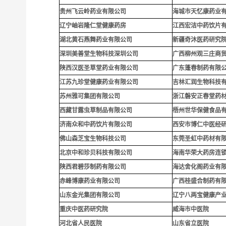
贵
州飞云岭药业有限公司
海城市天忆康药业
辽宁岫岩隆仁堂健康药房
江西宏洁中药饮片
湖北黄石燕舞药业有限公司
新疆奇沐医药研究
深圳
美善堂生物科技深圳公司
广西柳州观三庄商
陕西汉医圣草堂药业有限公司
广东蓬春制药有限
江苏九珍堂健康药业有限公司
吉林汇润生物科技
苏州雅可集团有限公司
浙江磐安正春堂药
西藏甘露虫草制品有限公司
梧州世华保健食品
济南众和中药饮片有限公司
西安市博仁中医经
佛山森芝宝生物科技公司
东莞圣虹中药材有
北京中和珍贝科技有限公司
海南华荣大药房连
陕西君碧莎制药有限公司
海达舍化阁药业有
赤峰博康药业有限公司
广西桂盛合制药有
山东金光集团有限公司
辽宁八两宝健康产
重庆中医药研究院
威海市中医院
河北省人民医院
山东省立医院