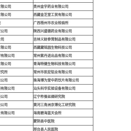
有限公司
贵州金宇药业有限公司
有限公司
西藏金芝堂工贸有限公司
院
广西梧州市农业检验所
贸公司
陕西兴盛德药业有限公司
公司
吉林义财参茸制品有限公司
有限公司
西藏藏铭园生物科技公司
材有限公司
常州紫丹进出品有限公司
有限公司
青海特健生物科技有限公司
研究所
常州市凯宏铝业有限公司
限公司
珠海博为堂中药饮片有限公司
锁有限公司
汕头科华实验设备有限公司
限公司
辽宁柞蚕丝绸研究院
限公司
黄河三角洲京博化工研究院
业有限公司
海南碧海蓝天会所
蒙阴县中医院
邢台县人民医院