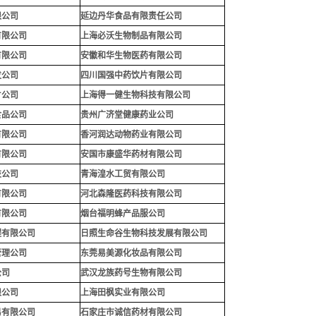
限公司
延边丹华食品有限责任公司
有限公司
上海必沃生物制品有限公司
有限公司
安徽和华生物医药有限公司
发公司
四川国强中药饮片有限公司
片公司
上海得一健生物科技有限公司
食品公司
贵州广济堂健康药业公司
有限公司
香河润达动物药业有限公司
有限公司
安国市康盛华药材有限公司
技公司
青海湟水工贸有限公司
有限公司
河北森隆医药科技有限公司
有限公司
烟台福明蜂产品服公司
程有限公司
日照生命谷生物科技发展有限公司
管理公司
东莞易美源化妆品有限公司
公司
武汉龙族药号生物有限公司
限公司
上海田枫实业有限公司
易有限公司
石家庄市诚信药材有限公司