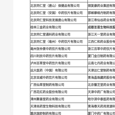
北京同仁堂（唐山）保健品有限公司
颈复康药业集团有
北京同仁堂（安国）中药饮片有限公司
邯郸摩络丹制药有
北京同仁堂科技发展唐山有限公司
浙江寿仙谷药业有
桂林三金药业有限公司
成都圣恩生物科技
北京同仁堂通科药业有限公司
浙江天一堂药业有
北京同仁堂（亳州）中药饮片有限公司
江西仁和药业股份
亳州张仲景中药饮片有限公司
浙江百草中药饮片
四川利民中药饮片有限公司
厦门金日制药有限
泸州百草堂中药饮片有限公司
云南七丹药业有限
远大医药（中国）有限公司
天津达仁堂制药有
北京亚威中药饮片有限公司
青海晶珠藏药股份
广西仙草堂制药有限公司
北京徽芝堂药业有
广西花红药业股份有限公司
天津中药厂有限公
漳州聚善堂药业有限公司
哈尔滨中泰医药有
天津尚药堂生物科技有限公司
青海春天药用资源
重庆国舒制药有限公司
厦门中药厂有限公