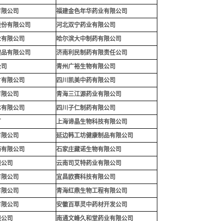
有限公司
福建金色年华药业有限公司
股份有限公司
河北双宁药业有限公司
业有限公司
哈尔滨大中制药有限公司
健品有限公司
济南利民制药有限责任公司
公司
青州广裕生物有限公司
片有限公司
四川凯美中药有限公司
有限公司
青海三江源药业有限公司
术有限公司
四川子仁制药有限公司
厂
上海谛晶生物科技有限公司
有限公司
延边韩工坊健康制品有限公司
药有限公司
石家庄藏诺生物有限公司
限公司
云南司艾特药业有限公司
有限公司
宜昌欧赛科技有限公司
有限公司
青海红鼎生物工程有限公司
有限公司
安徽百草灵中药材开发公司
限公司
南通文峰久和堂药业有限公
司