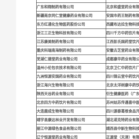
广东和翔制药有限公司
北京和盛堂药业有
新疆南京同仁堂健康药业有限公司
安国市药王制药有
东方红通化生物医药股份公司
西藏布达拉生物科
浙江三正生物科技有限公司
四川千方中药饮片
江苏康美制药有限公司
江西彭氏国药堂饮
重庆科瑞南海制药有限公司
安徽古芝堂药业有
芜湖仁德堂药业有限公司
成都康华药业有限
温州小伦包衣技术有限公司
北京卫仁中药饮片
九洲恒源安国药业有限公司
四川锦云堂中药饮
浙江海兴生物有限公司
北京太洋树康中药
陕西天谷药业有限公司
衍生健康医药（广
北京四方中药饮片有限公司
苏州姑苏传遇喜中
大连鹿成生物有限公司
四川源泰葛根食品
靖宇县康达林业开发有限公司
湖北诺克特药业有
丽江中源绿色食品有限公司
靖西县中斛生物科
辽宁恒源堂药业有限公司
正源堂（天津）有