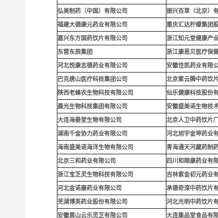
弘美制药（中国）有限公司
振兴百草（北京）
福建大德康元药业有限公司
重庆汇达柠檬集团
嘉兴东方国药饮片有限公司
浙江知元堂健康产
东营东辰集团
浙江康恩贝医疗保
河北悦康志德药业有限公司
安徽佳凯药业有限
巴克唐山医疗科技集团公司
北京紫云腾中药饮
陕西老蜂农生物科技有限公司
仙乐健康科技股份
晨光生物科技集团有限公司
安徽盛美诺生物技
大连海晏堂生物有限公司
北京人卫中药饮片
湖南千金协力药业有限公司
河北旭宇金坤药业
海南盛美诺海洋生物有限公司
青海通天河藏药制
北京三和药业有限公司
四川和顺康药业有
浙江宝芝灵生物科技有限公司
吉林紫金初元药业
河北金诺康药业有限公司
承德奇滦中药饮片
芜湖博英药业股份有限公司
河北光明中药饮片
安徽黄山云乐灵芝有限公司
大连集品堂食品有