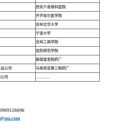
西安户县骨科医院
齐齐哈尔医学院
吉林北华大学
宁波大学
吉林工商学院
信阳师范学院
泰国皇室制药厂
食品公司
马来西亚第三制药厂
限公司
…………
69126696
9@qq.com