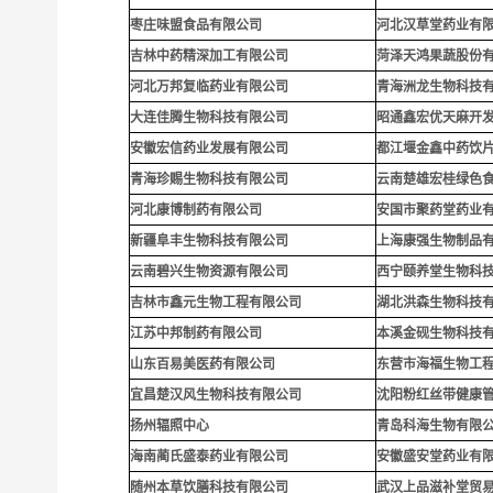
枣庄味盟食品有限公司
河北汉草堂药业有
吉林中药精深加工有限公司
菏泽天鸿果蔬股份
河北万邦复临药业有限公司
青海洲龙生物科技
大连佳腾生物科技有限公司
昭通鑫宏优天麻开
安徽宏信药业发展有限公司
都江堰金鑫中药饮
青海珍赐生物科技有限公司
云南楚雄宏桂绿色
河北康博制药有限公司
安国市聚药堂药业
新疆阜丰生物科技有限公司
上海康强生物制品
云南碧兴生物资源有限公司
西宁颐养堂生物科
吉林市鑫元生物工程有限公司
湖北洪森生物科技
江苏中邦制药有限公司
本溪金砚生物科技
山东百易美医药有限公司
东营市海福生物工
宜昌楚汉风生物科技有限公司
沈阳粉红丝带健康
扬州辐照中心
青岛科海生物有限
海南蔺氏盛泰药业有限公司
安徽盛安堂药业有
随州本草饮膳科技有限公司
武汉上品滋补堂贸