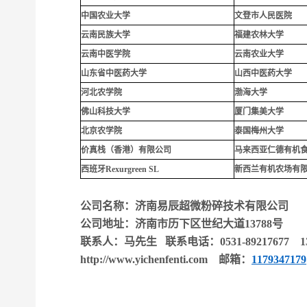
中国农业大学
文登市人民医院
云南民族大学
福建农林大学
云南中医学院
云南农业大学
山东省中医药大学
山西中医药大学
河北农学院
渤海大学
佛山科技大学
厦门集美大学
北京农学院
泰国梅州大学
价真栈（香港）有限公司
马来西亚仁德有机
西班牙Rexurgreen SL
新西兰有机农场有
公司名称：济南易辰超微粉碎技术有限公司
公司地址：济南市历下区世纪大道13788号
联系人：马先生 联系电话：0531-89217677 139
http://www.yichenfenti.com
邮箱：
117934717