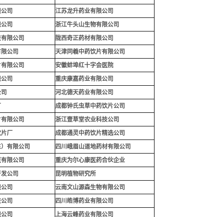
限公司
江苏龙升药业有限公司
限公司
浙江牛头山生物有限公司
技有限公司
陇西奇正药材有限公司
有限公司
天津同羲中药饮片有限公司
片有限公司
安徽蚌埠红十字会医院
限公司
重庆康嘉药业有限公司
公司
河北德天药业有限公司
厂
成都钟氏虫草中药饮片公司
片有限公司
浙江壹草堂农业科技公司
饮片厂
成都通灵中药饮片精选公司
东）有限公司
四川峨眉山道地药材有限公司
医有限公司
重庆为尔心康医药合伙企业
开发公司
昆明植物研究所
限公司
云南文山源森生物有限公司
技公司
四川皓博药业有限公司
限公司
上海云峰药业有限公司