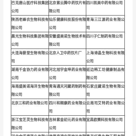
巴克唐山医疗科技集团
北京紫云腾中药饮片有
四川凯美中药有限公司
公司
限公司
陕西老蜂农生物科技有
仙乐健康科技股份有限
青海三江源药业有限公
限公司
公司
司
晨光生物科技集团有限
安徽盛美诺生物技术有
四川子仁制药有限公司
公司
限公司
大连海晏堂生物有限公
北京人卫中药饮片厂
上海谛晶生物科技有限
司
公司
湖南千金协力药业有限
河北旭宇金坤药业有限
延边韩工坊健康制品有
公司
公司
限公司
海南盛美诺海洋生物有
青海通天河藏药制药有
石家庄藏诺生物有限公
限公司
限公司
司
北京三和药业有限公司
四川和顺康药业有限公
云南司艾特药业有限公
司
司
浙江宝芝灵生物科技有
吉林紫金初元药业有限
宜昌欧赛科技有限公司
限公司
公司