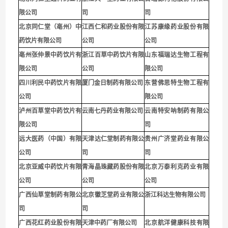
限公司
司
司
北京同仁堂（亳州）中
江西仁和药业股份有限
江苏康缘药业股份有限
药饮片有限公司
公司
公司
亳州张仲景中药饮片有
浙江百草中药饮片有限
山东福瑞达生物工程有
限公司
公司
限公司
四川利民中药饮片有限
厦门金日制药有限公司
东营佛思特生物工程有
公司
限公司
泸州百草堂中药饮片有
云南七丹药业有限公司
云南特安呐制药有限公
限公司
司
远大医药（中国）有限
天津达仁堂制药有限公
贵州广济堂药业有限公
公司
司
司
北京亚威中药饮片有限
青海晶珠藏药股份有限
北京万泰利克药业有限
公司
公司
公司
广西仙草堂制药有限公
北京徽芝堂药业有限公
浙江科达生物有限公司
司
司
广西花红药业股份有限
天津中药厂有限公司
北京航洋健康科技有限