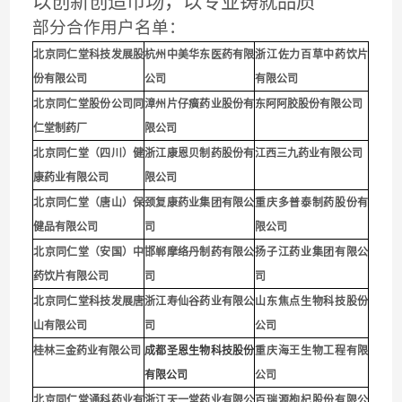
以创新创造市场，以专业铸就品质
部分合作用户名单：
北京同仁堂科技发展股
杭州中美华东医药有限
浙江佐力百草中药饮片
份有限公司
公司
有限公司
北京同仁堂股份公司同
漳州片仔癀药业股份有
东阿阿胶股份有限公司
仁堂制药厂
限公司
北京同仁堂（四川）健
浙江康恩贝制药股份有
江西三九药业有限公司
康药业有限公司
限公司
北京同仁堂（唐山）保
颈复康药业集团有限公
重庆多普泰制药股份有
健品有限公司
司
限公司
北京同仁堂（安国）中
邯郸摩络丹制药有限公
扬子江药业集团有限公
药饮片有限公司
司
司
北京同仁堂科技发展唐
浙江寿仙谷药业有限公
山东焦点生物科技股份
山有限公司
司
公司
桂林三金药业有限公司
成都圣恩生物科技股份
重庆海王生物工程有限
有限公司
公司
北京同仁堂通科药业有
浙江天一堂药业有限公
百瑞源枸杞股份有限公