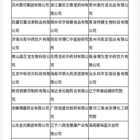
苏州雅可集团有限公司
浙江磐安正春堂药材有
常州紫丹进出品有限公
限公司
司
西藏甘露虫草制品有限
梧州世华保健食品有限
青海特健生物科技有限
公司
公司
公司
济南众和中药饮片有限
西安市博仁中医经研究
常州市凯宏铝业有限公
公司
所
司
佛山森芝宝生物科技公
东莞圣虹中药材有限公
珠海博为堂中药饮片有
司
司
限公司
北京中和珍贝科技有限
海南华荣大药房连锁有
汕头科华实验设备有限
公司
限公司
公司
陕西君碧莎制药有限公
海达舍化阁药业有限公
辽宁柞蚕丝绸研究院
司
司
赤峰博康药业有限公司
广西桂盛合制药有限公
黄河三角洲京博化工研
司
究院
山东金光集团有限公司
辽宁八两宝健康产业有
海南碧海蓝天会所
限公司