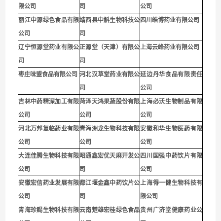
限公司
司
公司
丽江中源绿色食品有限
靖西县中斛生物科技公
四川皓博药业有限公司
公司
司
辽宁恒源堂药业有限公
正源堂（天津）有限公
上海云峰药业有限公司
司
司
枣庄味盟食品有限公司
河北汉草堂药业有限公
延边丹华食品有限责任
司
公司
吉林中药精深加工有限
菏泽天鸿果蔬股份有限
上海必沃生物制品有限
公司
公司
公司
河北万邦复临药业有限
青海洲龙生物科技有限
安徽和华生物医药有限
公司
公司
公司
大连佳腾生物科技有限
昭通鑫宏优天麻开发公
四川国强中药饮片有限
公司
司
公司
安徽宏信药业发展有限
都江堰金鑫中药饮片公
上海得一健生物科技有
公司
司
限公司
青海珍赐生物科技有限
云南楚雄宏桂绿色食品
贵州广济堂健康药业公