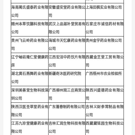
海南蔺氏盛泰药业有限
安徽盛安堂药业有限公
上海田枫实业有限公司
公司
司
随州本草饮膳科技有限
武汉上品滋补堂贸易有
石家庄市诚信药材有限
公司
限公司
公司
贵
州飞云岭药业有限公
海城市天忆康药业有限
贵州金宇药业有限公司
司
公司
辽宁岫岩隆仁堂健康药
江西宏洁中药饮片有限
西藏金芝堂工贸有限公
房
公司
司
湖北黄石燕舞药业有限
新疆奇沐医药研究院
广西梧州市农业检验所
公司
深圳
美善堂生物科技深
广西柳州观三庄商贸公
陕西兴盛德药业有限公
圳公司
司
司
陕西汉医圣草堂药业有
广东蓬春制药有限公司
吉林义财参茸制品有限
限公司
公司
江苏九珍堂健康药业有
吉林汇润生物科技有限
西藏藏铭园生物科技公
限公司
公司
司