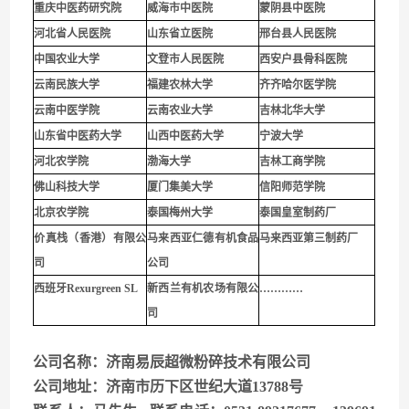
重庆中医药研究院
威海市中医院
蒙阴县中医院
河北省人民医院
山东省立医院
邢台县人民医院
中国农业大学
文登市人民医院
西安户县骨科医院
云南民族大学
福建农林大学
齐齐哈尔医学院
云南中医学院
云南农业大学
吉林北华大学
山东省中医药大学
山西中医药大学
宁波大学
河北农学院
渤海大学
吉林工商学院
佛山科技大学
厦门集美大学
信阳师范学院
北京农学院
泰国梅州大学
泰国皇室制药厂
价真栈（香港）有限公
马来西亚仁德有机食品
马来西亚第三制药厂
司
公司
西班牙Rexurgreen SL
新西兰有机农场有限公
…………
司
公司名称：济南易辰超微粉碎技术有限公司
公司地址：济南市历下区世纪大道13788号