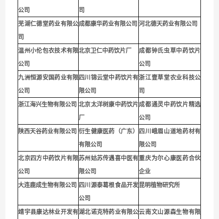
公司
司
芜湖仁德堂药业有限公
成都康华药业有限公司
河北德天药业有限公司
司
温州小伦包衣技术有限
北京卫仁中药饮片厂
成都钟氏虫草中药饮片
公司
公司
九洲恒源安国药业有限
四川锦云堂中药饮片有
浙江壹草堂农业科技公
公司
限公司
司
浙江海兴生物有限公司
北京太洋树康中药饮片
成都通灵中药饮片精选
厂
公司
陕西天谷药业有限公司
衍生健康医药（广东）
四川峨眉山道地药材有
有限公司
限公司
北京四方中药饮片有限
苏州姑苏传遇喜中医有
重庆为尔心康医药合伙
公司
限公司
企业
大连鹿成生物有限公司
四川源泰葛根食品开发
昆明植物研究所
公司
靖宇县康达林业开发有
湖北诺克特药业有限公
云南文山源森生物有限