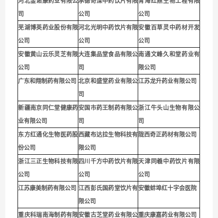
河北金诺康药业有限公
承德奇滦中药饮片有限
青海红鼎生物工程有限
司
公司
公司
芜湖博英药业股份有限
河北光明中药饮片有限
安徽百草灵中药材开发
公司
公司
公司
安徽黄山云乐灵芝有限
大连集品堂食品有限公
南通文峰久和堂药业有
公司
司
限公
司
广东和翔制药有限公司
北京和盛堂药业有限公
江苏龙升药业有限公司
司
新疆南京同仁堂健康药
安国市药王制药有限公
浙江牛头山生物有限公
业有限公司
司
司
东方红通化生物医药股
西藏布达拉生物科技有
陇西奇正药材有限公司
份公司
限公司
浙江三正生物科技有限
四川千方中药饮片有限
天津同羲中药饮片有限
公司
公司
公司
江苏康美制药有限公司
江西彭氏国药堂饮片有
安徽蚌埠红十字会医院
限公司
重庆科瑞南海制药有限
安徽古芝堂药业有限公
重庆康嘉药业有限公司