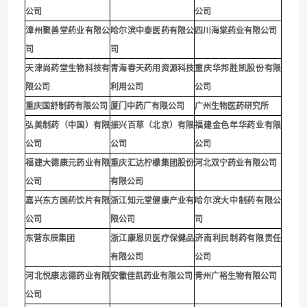
公司
公司
漳州聚善堂药业有限公
哈尔滨中泰医药有限公
四川海棠药业有限公司
司
司
天津尚药堂生物科技有
青海春天药用资源科技
重庆华邦胜凯股份有限
限公司
利用公司
公
司
重庆国舒制药有限公司
厦门中药厂有限公司
广州生物医药研究所
弘美制药（中国）有限
振兴百草（北京）有限
福建金色年华药业有限
公司
公司
公司
福建大德康元药业有限
重庆汇达柠檬集团股份
河北双宁药业有限公司
公司
有限公司
嘉兴东方国药饮片有限
浙江知元堂健康产业有
哈尔滨大中制药有限公
公司
限公司
司
东营东辰集团
浙江康恩贝医疗保健品
济南利民制药有限责任
有限公司
公司
河北悦康志德药业有限
安徽佳凯药业有限公司
青州广裕生物有限公司
公司