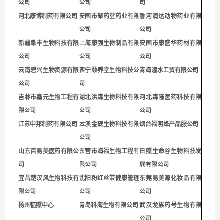
公司
公司
司
河北康博制药有限公司
安国市聚药堂药业有限
香河润达动物药业有限
公司
公司
新疆阜丰生物科技有限
上海康强生物制品有限
安国市康盛华药材有限
公司
公司
公司
云南碧兴生物资源有限
西宁颐养堂生物科技公
青海湟水工贸有限公司
公司
司
吉林市鑫元生物工程有
湖北洪森生物科技有限
河北森隆医药科技有限
限公司
公司
公司
江苏中邦制药有限公司
本溪金砚生物科技有限
烟台福明蜂产品服公司
公司
山东百易美医药有限公
东营市海福生物工程有
日照生命谷生物科技发
司
限公司
展有限公司
宜昌楚汉风生物科技有
沈阳粉红丝带健康管理
东莞易美源化妆品有限
限公司
公司
公司
扬州辐照中心
青岛科海生物有限公司
武汉龙族药号生物有限
公司