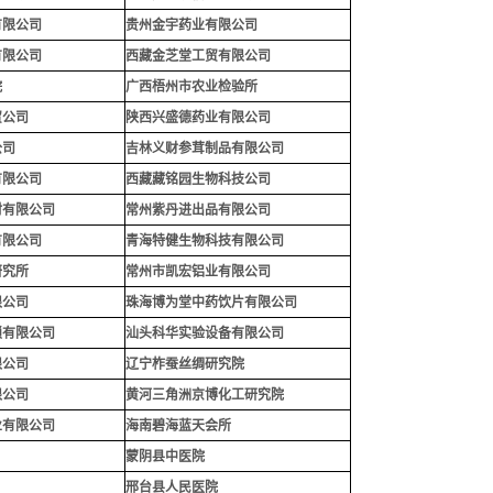
有限公司
贵州金宇药业有限公司
有限公司
西藏金芝堂工贸有限公司
院
广西梧州市农业检验所
贸公司
陕西兴盛德药业有限公司
公司
吉林义财参茸制品有限公司
有限公司
西藏藏铭园生物科技公司
材有限公司
常州紫丹进出品有限公司
有限公司
青海特健生物科技有限公司
研究所
常州市凯宏铝业有限公司
限公司
珠海博为堂中药饮片有限公司
锁有限公司
汕头科华实验设备有限公司
限公司
辽宁柞蚕丝绸研究院
限公司
黄河三角洲京博化工研究院
业有限公司
海南碧海蓝天会所
蒙阴县中医院
邢台县人民医院