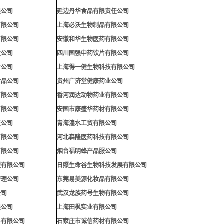
限公司
延边丹华食品有限责任公司
有限公司
上海必沃生物制品有限公司
有限公司
安徽和华生物医药有限公司
发公司
四川国强中药饮片有限公司
片公司
上海得一健生物科技有限公司
食品公司
贵州广济堂健康药业公司
有限公司
香河润达动物药业有限公司
有限公司
安国市康盛华药材有限公司
技公司
青海湟水工贸有限公司
有限公司
河北森隆医药科技有限公司
有限公司
烟台福明蜂产品服公司
程有限公司
日照生命谷生物科技发展有限公司
管理公司
东莞易美源化妆品有限公司
公司
武汉龙族药号生物有限公司
限公司
上海田枫实业有限公司
易有限公司
石家庄市诚信药材有限公司