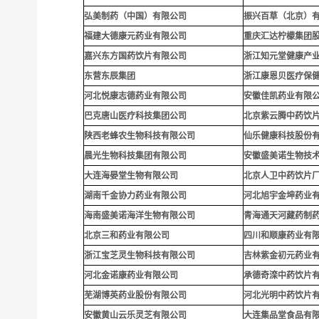
弘美制药（中国）有限公司
振兴百草（北京）
福建大德康元药业有限公司
重庆汇达柠檬集团
嘉兴东方国药饮片有限公司
浙江知元堂健康产
东营东辰集团
浙江康恩贝医疗保
河北悦康志德药业有限公司
安徽佳凯药业有限
巴克唐山医疗科技集团公司
北京紫云腾中药饮
陕西老蜂农生物科技有限公司
仙乐健康科技股份
晨光生物科技集团有限公司
安徽盛美诺生物技
大连海晏堂生物有限公司
北京人卫中药饮片
湖南千金协力药业有限公司
河北旭宇金坤药业
海南盛美诺海洋生物有限公司
青海通天河藏药制
北京三和药业有限公司
四川和顺康药业有
浙江宝芝灵生物科技有限公司
吉林紫金初元药业
河北金诺康药业有限公司
承德奇滦中药饮片
芜湖博英药业股份有限公司
河北光明中药饮片
安徽黄山云乐灵芝有限公司
大连集品堂食品有