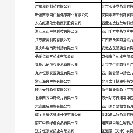
广东和翔制药有限公司
北京和盛堂药业有
新疆南京同仁堂健康药业有限公司
安国市药王制药有
东方红通化生物医药股份公司
西藏布达拉生物科
浙江三正生物科技有限公司
四川千方中药饮片
江苏康美制药有限公司
江西彭氏国药堂饮
重庆科瑞南海制药有限公司
安徽古芝堂药业有
芜湖仁德堂药业有限公司
成都康华药业有限
温州小伦包衣技术有限公司
北京卫仁中药饮片
九洲恒源安国药业有限公司
四川锦云堂中药饮
浙江海兴生物有限公司
北京太洋树康中药
陕西天谷药业有限公司
衍生健康医药（广
北京四方中药饮片有限公司
苏州姑苏传遇喜中
大连鹿成生物有限公司
四川源泰葛根食品
靖宇县康达林业开发有限公司
湖北诺克特药业有
丽江中源绿色食品有限公司
靖西县中斛生物科
辽宁恒源堂药业有限公司
正源堂（天津）有