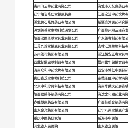
贵
州飞云岭药业有限公司
海城市天忆康药业
辽宁岫岩隆仁堂健康药房
江西宏洁中药饮片
湖北黄石燕舞药业有限公司
新疆奇沐医药研究
深圳
美善堂生物科技深圳公司
广西柳州观三庄商
陕西汉医圣草堂药业有限公司
广东蓬春制药有限
江苏九珍堂健康药业有限公司
吉林汇润生物科技
苏州雅可集团有限公司
浙江磐安正春堂药
西藏甘露虫草制品有限公司
梧州世华保健食品
济南众和中药饮片有限公司
西安市博仁中医经
佛山森芝宝生物科技公司
东莞圣虹中药材有
北京中和珍贝科技有限公司
海南华荣大药房连
陕西君碧莎制药有限公司
海达舍化阁药业有
赤峰博康药业有限公司
广西桂盛合制药有
山东金光集团有限公司
辽宁八两宝健康产
重庆中医药研究院
威海市中医院
河北省人民医院
山东省立医院