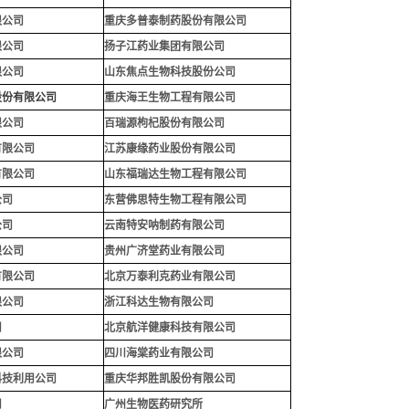
限公司
重庆多普泰制药股份有限公司
限公司
扬子江药业集团有限公司
限公司
山东焦点生物科技股份公司
股份有限公司
重庆海王生物工程有限公司
限公司
百瑞源枸杞股份有限公司
有限公司
江苏康缘药业股份有限公司
有限公司
山东福瑞达生物工程有限公司
公司
东营佛思特生物工程有限公司
公司
云南特安呐制药有限公司
限公司
贵州广济堂药业有限公司
有限公司
北京万泰利克药业有限公司
限公司
浙江科达生物有限公司
司
北京航洋健康科技有限公司
限公司
四川海棠药业有限公司
科技利用公司
重庆华邦胜凯股份有限公
司
司
广州生物医药研究所