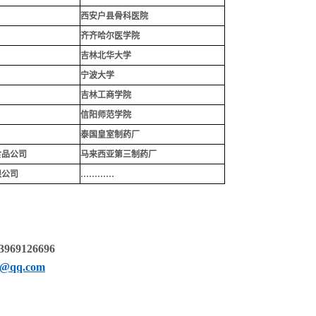
西安户县骨科医院
齐齐哈尔医学院
吉林北华大学
宁波大学
吉林工商学院
信阳师范学院
泰国皇室制药厂
食品公司
马来西亚第三制药厂
限公司
…………
69126696
9@qq.com