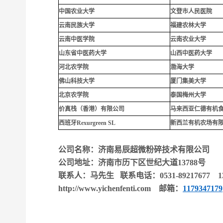
中国农业大学
文登市人民医院
云南民族大学
福建农林大学
云南中医学院
云南农业大学
山东省中医药大学
山西中医药大学
河北农学院
渤海大学
佛山科技大学
厦门集美大学
北京农学院
泰国梅州大学
价真栈（香港）有限公司
马来西亚仁德有机
西班牙Rexurgreen SL
新西兰有机农场有
公司名称：济南易辰超微粉碎技术有限公司
公司地址：济南市历下区世纪大道13788号
联系人：马先生 联系电话：0531-89217677 139
http://www.yichenfenti.com
邮箱：
117934717