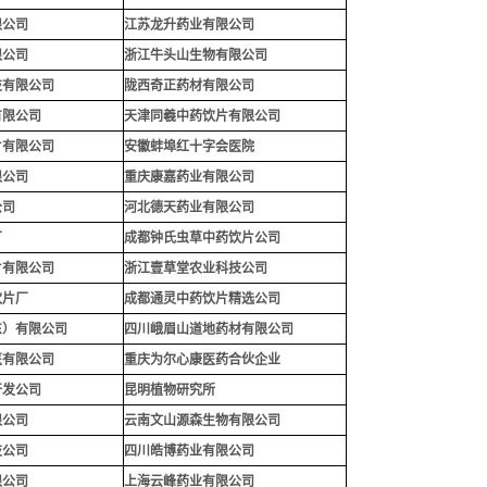
限公司
江苏龙升药业有限公司
限公司
浙江牛头山生物有限公司
技有限公司
陇西奇正药材有限公司
有限公司
天津同羲中药饮片有限公司
片有限公司
安徽蚌埠红十字会医院
限公司
重庆康嘉药业有限公司
公司
河北德天药业有限公司
厂
成都钟氏虫草中药饮片公司
片有限公司
浙江壹草堂农业科技公司
饮片厂
成都通灵中药饮片精选公司
东）有限公司
四川峨眉山道地药材有限公司
医有限公司
重庆为尔心康医药合伙企业
开发公司
昆明植物研究所
限公司
云南文山源森生物有限公司
技公司
四川皓博药业有限公司
限公司
上海云峰药业有限公司