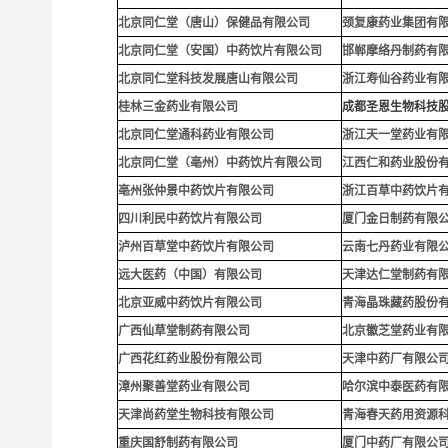
北京同仁堂（唐山）保健品有限公司
颈复康药业集团有
北京同仁堂（安国）中药饮片有限公司
邯郸摩络丹制药有
北京同仁堂科技发展唐山有限公司
浙江寿仙谷药业有
桂林三金药业有限公司
成都圣恩生物科技
北京同仁堂通科药业有限公司
浙江天一堂药业有
北京同仁堂（亳州）中药饮片有限公司
江西仁和药业股份
亳州张仲景中药饮片有限公司
浙江百草中药饮片
四川利民中药饮片有限公司
厦门金日制药有限
泸州百草堂中药饮片有限公司
云南七丹药业有限
远大医药（中国）有限公司
天津达仁堂制药有
北京亚威中药饮片有限公司
青海晶珠藏药股份
广西仙草堂制药有限公司
北京徽芝堂药业有
广西花红药业股份有限公司
天津中药厂有限公
漳州聚善堂药业有限公司
哈尔滨中泰医药有
天津尚药堂生物科技有限公司
青海春天药用资源
重庆国舒制药有限公司
厦门中药厂有限公