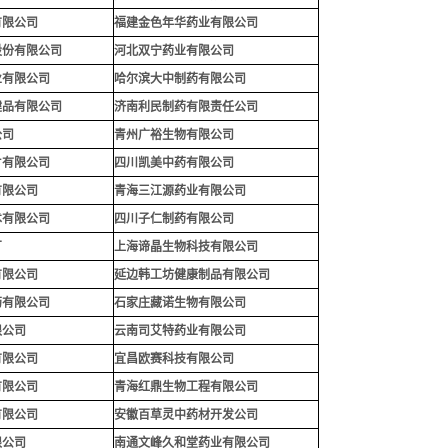
有限公司
福建金色年华药业有限公司
股份有限公司
河北双宁药业有限公司
业有限公司
哈尔滨大中制药有限公司
健品有限公司
济南利民制药有限责任公司
公司
青州广裕生物有限公司
片有限公司
四川凯美中药有限公司
有限公司
青海三江源药业有限公司
术有限公司
四川子仁制药有限公司
厂
上海谛晶生物科技有限公司
有限公司
延边韩工坊健康制品有限公司
药有限公司
石家庄藏诺生物有限公司
限公司
云南司艾特药业有限公司
有限公司
宜昌欧赛科技有限公司
有限公司
青海红鼎生物工程有限公司
有限公司
安徽百草灵中药材开发公司
限公司
南通文峰久和堂药业有限公
司