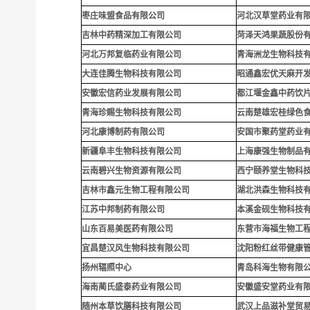
枣庄味盟食品有限公司
河北汉草堂药业有
吉林中药精深加工有限公司
菏泽天鸿果蔬股份
河北万邦复临药业有限公司
青海洲龙生物科技
大连佳腾生物科技有限公司
昭通鑫宏优天麻开
安徽宏信药业发展有限公司
都江堰金鑫中药饮
青海珍赐生物科技有限公司
云南楚雄宏桂绿色
河北康博制药有限公司
安国市聚药堂药业
新疆阜丰生物科技有限公司
上海康强生物制品
云南碧兴生物资源有限公司
西宁颐养堂生物科
吉林市鑫元生物工程有限公司
湖北洪森生物科技
江苏中邦制药有限公司
本溪金砚生物科技
山东百易美医药有限公司
东营市海福生物工
宜昌楚汉风生物科技有限公司
沈阳粉红丝带健康
扬州辐照中心
青岛科海生物有限
海南蔺氏盛泰药业有限公司
安徽盛安堂药业有
随州本草饮膳科技有限公司
武汉上品滋补堂贸