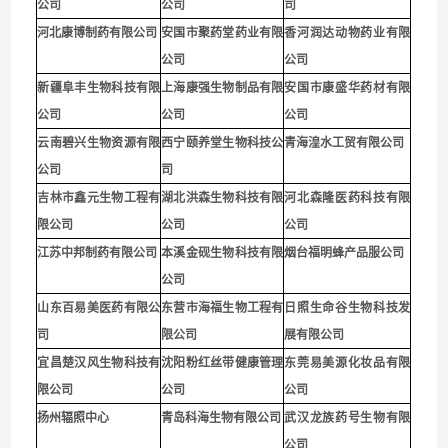
公司
公司
司
河北康博制药有限公司
安国市聚药堂药业有限
香河润达动物药业有限
公司
公司
新疆阜丰生物科技有限
上海康强生物制品有限
安国市康盛华药材有限
公司
公司
公司
云南碧兴生物资源有限
西宁颐养堂生物科技公
青海湟水工贸有限公司
公司
司
吉林市鑫元生物工程有
湖北洪森生物科技有限
河北森隆医药科技有限
限公司
公司
公司
江苏中邦制药有限公司
本溪金砚生物科技有限
烟台福明蜂产品服公司
公司
山东百易美医药有限公
东营市海福生物工程有
日照生命谷生物科技发
司
限公司
展有限公司
宜昌楚汉风生物科技有
沈阳粉红丝带健康管理
东莞易美源化妆品有限
限公司
公司
公司
扬州辐照中心
青岛科海生物有限公司
武汉龙族药号生物有限
公司