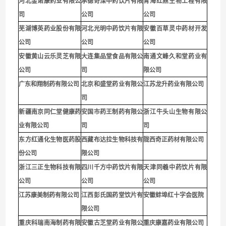
河北金诺康药业有限公
承德奇滦中药饮片有限
青海红鼎生物工程有限
司
公司
公司
芜湖博英药业股份有限
河北光明中药饮片有限
安徽百草灵中药材开发
公司
公司
公司
安徽黄山云乐灵芝有限
大连集品堂食品有限公
南通文峰久和堂药业有
公司
司
限公
司
广东和翔制药有限公司
北京和盛堂药业有限公
江苏龙升药业有限公司
司
新疆南京同仁堂健康药
安国市药王制药有限公
浙江牛头山生物有限公
业有限公司
司
司
东方红通化生物医药股
西藏布达拉生物科技有
陇西奇正药材有限公司
份公司
限公司
浙江三正生物科技有限
四川千方中药饮片有限
天津同羲中药饮片有限
公司
公司
公司
江苏康美制药有限公司
江西彭氏国药堂饮片有
安徽蚌埠红十字会医院
限公司
重庆科瑞南海制药有限
安徽古芝堂药业有限公
重庆康嘉药业有限公司