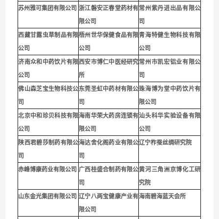
苏州雅可集团有限公司
浙江磐安正春堂药材有
常州紫丹进出品有限公
限公司
司
西藏甘露虫草制品有限
梧州世华保健食品有限
青海特健生物科技有限
公司
公司
公司
济南众和中药饮片有限
西安市博仁中医经研究
常州市凯宏铝业有限公
公司
所
司
佛山森芝宝生物科技公
东莞圣虹中药材有限公
珠海博为堂中药饮片有
司
司
限公司
北京中和珍贝科技有限
海南华荣大药房连锁有
汕头科华实验设备有限
公司
限公司
公司
陕西君碧莎制药有限公
海达舍化阁药业有限公
辽宁柞蚕丝绸研究院
司
司
赤峰博康药业有限公司
广西桂盛合制药有限公
黄河三角洲京博化工研
司
究院
山东金光集团有限公司
辽宁八两宝健康产业有
海南碧海蓝天会所
限公司