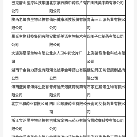
巴克唐山医疗科技集团
北京紫云腾中药饮片有
四川凯美中药有限公司
公司
限公司
陕西老蜂农生物科技有
仙乐健康科技股份有限
青海三江源药业有限公
限公司
公司
司
晨光生物科技集团有限
安徽盛美诺生物技术有
四川子仁制药有限公司
公司
限公司
大连海晏堂生物有限公
北京人卫中药饮片厂
上海谛晶生物科技有限
司
公司
湖南千金协力药业有限
河北旭宇金坤药业有限
延边韩工坊健康制品有
公司
公司
限公司
海南盛美诺海洋生物有
青海通天河藏药制药有
石家庄藏诺生物有限公
限公司
限公司
司
北京三和药业有限公司
四川和顺康药业有限公
云南司艾特药业有限公
司
司
浙江宝芝灵生物科技有
吉林紫金初元药业有限
宜昌欧赛科技有限公司
限公司
公司