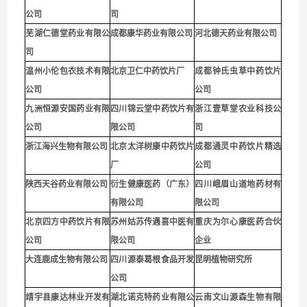
公司
司
芜湖仁德堂药业有限公
成都康华药业有限公司
河北德天药业有限公司
司
温州小伦包衣技术有限
北京卫仁中药饮片厂
成都钟氏虫草中药饮片
公司
公司
九洲恒源安国药业有限
四川锦云堂中药饮片有
浙江壹草堂农业科技公
公司
限公司
司
浙江海兴生物有限公司
北京太洋树康中药饮片
成都通灵中药饮片精选
厂
公司
陕西天谷药业有限公司
衍生健康医药（广东）
四川峨眉山道地药材有
有限公司
限公司
北京四方中药饮片有限
苏州姑苏传遇喜中医有
重庆为尔心康医药合伙
公司
限公司
企业
大连鹿成生物有限公司
四川源泰葛根食品开发
昆明植物研究所
公司
靖宇县康达林业开发有
湖北诺克特药业有限公
云南文山源森生物有限