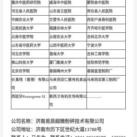
重庆中医药研究院
威海市中医院
蒙阴县中医院
河北省人民医院
山东省立医院
邢台县人民医院
中国农业大学
文登市人民医院
西安户县骨科医院
云南民族大学
福建农林大学
齐齐哈尔医学院
云南中医学院
云南农业大学
吉林北华大学
山东省中医药大学
山西中医药大学
宁波大学
河北农学院
渤海大学
吉林工商学院
佛山科技大学
厦门集美大学
信阳师范学院
北京农学院
泰国梅州大学
泰国皇室制药厂
价真栈（香港）有限公
马来西亚仁德有机食品
马来西亚第三制药厂
司
公司
西班牙Rexurgreen SL
新西兰有机农场有限公
…………
司
公司名称：济南易辰超微粉碎技术有限公司
公司地址：济南市历下区世纪大道13788号