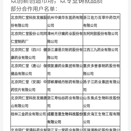
以创新创造市场，以专业铸就品质
部分合作用户名单：
北京同仁堂科技发展股
杭州中美华东医药有限
浙江佐力百草中药饮片
份有限公司
公司
有限公司
北京同仁堂股份公司同
漳州片仔癀药业股份有
东阿阿胶股份有限公司
仁堂制药厂
限公司
北京同仁堂（四川）健
浙江康恩贝制药股份有
江西三九药业有限公司
康药业有限公司
限公司
北京同仁堂（唐山）保
颈复康药业集团有限公
重庆多普泰制药股份有
健品有限公司
司
限公司
北京同仁堂（安国）中
邯郸摩络丹制药有限公
扬子江药业集团有限公
药饮片有限公司
司
司
北京同仁堂科技发展唐
浙江寿仙谷药业有限公
山东焦点生物科技股份
山有限公司
司
公司
桂林三金药业有限公司
成都圣恩生物科技股份
重庆海王生物工程有限
有限公司
公司
北京同仁堂通科药业有
浙江天一堂药业有限公
百瑞源枸杞股份有限公