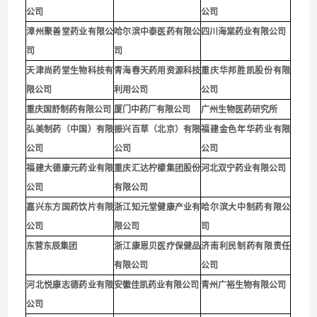
公司
公司
漳州聚善堂药业有限公
哈尔滨中泰医药有限公
四川海棠药业有限公司
司
司
天津尚药堂生物科技有
青海春天药用资源科技
重庆华邦胜凯股份有限
限公司
利用公司
公
司
重庆国舒制药有限公司
厦门中药厂有限公司
广州生物医药研究所
弘美制药（中国）有限
振兴百草（北京）有限
福建金色年华药业有限
公司
公司
公司
福建大德康元药业有限
重庆汇达柠檬集团股份
河北双宁药业有限公司
公司
有限公司
嘉兴东方国药饮片有限
浙江知元堂健康产业有
哈尔滨大中制药有限公
公司
限公司
司
东营东辰集团
浙江康恩贝医疗保健品
济南利民制药有限责任
有限公司
公司
河北悦康志德药业有限
安徽佳凯药业有限公司
青州广裕生物有限公司
公司