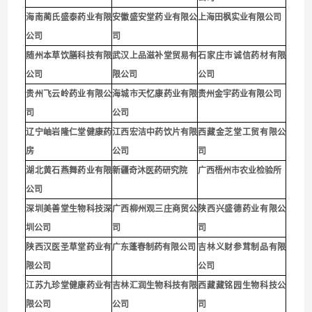
海南蔺氏盛泰药业有限
安徽盛安堂药业有限公
上海田枫实业有限公司
公司
司
随州本草饮膳科技有限
武汉上品滋补堂贸易有
石家庄市诚信药材有限
公司
限公司
公司
贵
州飞云岭药业有限公
海城市天忆康药业有限
贵州金宇药业有限公司
司
公司
辽宁岫岩隆仁堂健康药
江西宏洁中药饮片有限
西藏金芝堂工贸有限公
房
公司
司
湖北黄石燕舞药业有限
新疆奇沐医药研究院
广西梧州市农业检验所
公司
深圳
美善堂生物科技深
广西柳州观三庄商贸公
陕西兴盛德药业有限公
圳公司
司
司
陕西汉医圣草堂药业有
广东蓬春制药有限公司
吉林义财参茸制品有限
限公司
公司
江苏九珍堂健康药业有
吉林汇润生物科技有限
西藏藏铭园生物科技公
限公司
公司
司