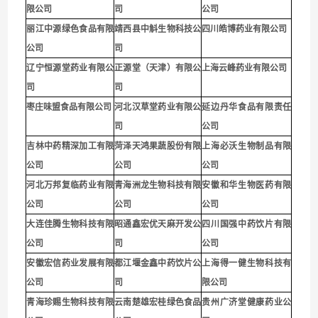
限公司
司
公司
丽江中源绿色食品有限
靖西县中斛生物科技公
四川皓博药业有限公司
公司
司
辽宁恒源堂药业有限公
正源堂（天津）有限公
上海云峰药业有限公司
司
司
枣庄味盟食品有限公司
河北汉草堂药业有限公
延边丹华食品有限责任
司
公司
吉林中药精深加工有限
菏泽天鸿果蔬股份有限
上海必沃生物制品有限
公司
公司
公司
河北万邦复临药业有限
青海洲龙生物科技有限
安徽和华生物医药有限
公司
公司
公司
大连佳腾生物科技有限
昭通鑫宏优天麻开发公
四川国强中药饮片有限
公司
司
公司
安徽宏信药业发展有限
都江堰金鑫中药饮片公
上海得一健生物科技有
公司
司
限公司
青海珍赐生物科技有限
云南楚雄宏桂绿色食品
贵州广济堂健康药业公