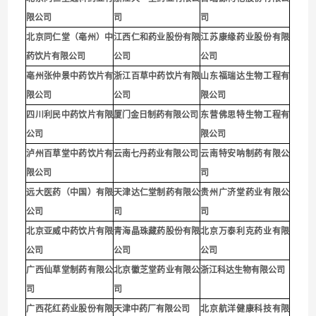
限公司
司
司
北京同仁堂（亳州）中
江西仁和药业股份有限
江苏康缘药业股份有限
药饮片有限公司
公司
公司
亳州张仲景中药饮片有
浙江百草中药饮片有限
山东福瑞达生物工程有
限公司
公司
限公司
四川利民中药饮片有限
厦门金日制药有限公司
东营佛思特生物工程有
公司
限公司
泸州百草堂中药饮片有
云南七丹药业有限公司
云南特安呐制药有限公
限公司
司
远大医药（中国）有限
天津达仁堂制药有限公
贵州广济堂药业有限公
公司
司
司
北京亚威中药饮片有限
青海晶珠藏药股份有限
北京万泰利克药业有限
公司
公司
公司
广西仙草堂制药有限公
北京徽芝堂药业有限公
浙江科达生物有限公司
司
司
广西花红药业股份有限
天津中药厂有限公司
北京航洋健康科技有限