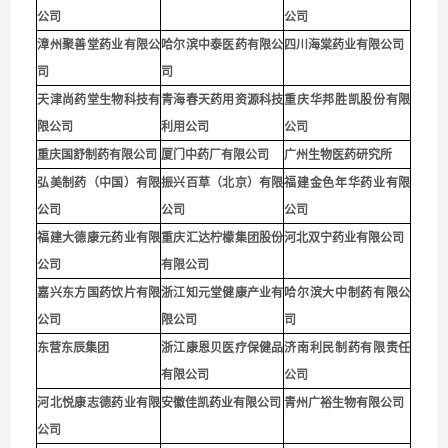
公司
公司
漳州聚善堂药业有限公
哈尔滨中泰医药有限公
四川海棠药业有限公司
司
司
天津尚药堂生物科技有
青海春天药用资源科技
重庆华邦胜凯股份有限
限公司
利用公司
公
司
重庆国舒制药有限公司
厦门中药厂有限公司
广州生物医药研究所
弘美制药（中国）有限
振兴百草（北京）有限
福建金色年华药业有限
公司
公司
公司
福建大德康元药业有限
重庆汇达柠檬集团股份
河北双宁药业有限公司
公司
有限公司
嘉兴东方国药饮片有限
浙江知元堂健康产业有
哈尔滨大中制药有限公
公司
限公司
司
东营东辰集团
浙江康恩贝医疗保健品
济南利民制药有限责任
有限公司
公司
河北悦康志德药业有限
安徽佳凯药业有限公司
青州广裕生物有限公司
公司