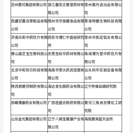
苏州雅可集团有限公司
浙江磐安正春堂药材有
常州紫丹进出品有限公
限公司
司
西藏甘露虫草制品有限
梧州世华保健食品有限
青海特健生物科技有限
公司
公司
公司
济南众和中药饮片有限
西安市博仁中医经研究
常州市凯宏铝业有限公
公司
所
司
佛山森芝宝生物科技公
东莞圣虹中药材有限公
珠海博为堂中药饮片有
司
司
限公司
北京中和珍贝科技有限
海南华荣大药房连锁有
汕头科华实验设备有限
公司
限公司
公司
陕西君碧莎制药有限公
海达舍化阁药业有限公
辽宁柞蚕丝绸研究院
司
司
赤峰博康药业有限公司
广西桂盛合制药有限公
黄河三角洲京博化工研
司
究院
山东金光集团有限公司
辽宁八两宝健康产业有
海南碧海蓝天会所
限公司