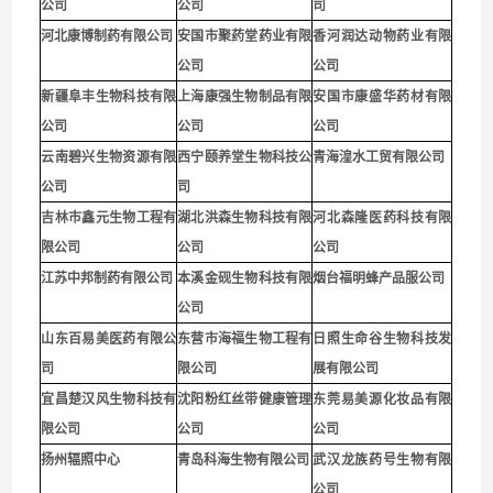
公司
公司
司
河北康博制药有限公司
安国市聚药堂药业有限
香河润达动物药业有限
公司
公司
新疆阜丰生物科技有限
上海康强生物制品有限
安国市康盛华药材有限
公司
公司
公司
云南碧兴生物资源有限
西宁颐养堂生物科技公
青海湟水工贸有限公司
公司
司
吉林市鑫元生物工程有
湖北洪森生物科技有限
河北森隆医药科技有限
限公司
公司
公司
江苏中邦制药有限公司
本溪金砚生物科技有限
烟台福明蜂产品服公司
公司
山东百易美医药有限公
东营市海福生物工程有
日照生命谷生物科技发
司
限公司
展有限公司
宜昌楚汉风生物科技有
沈阳粉红丝带健康管理
东莞易美源化妆品有限
限公司
公司
公司
扬州辐照中心
青岛科海生物有限公司
武汉龙族药号生物有限
公司