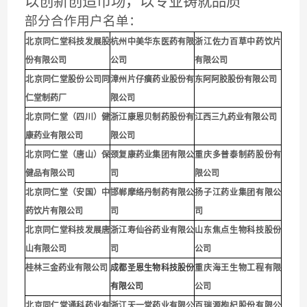
以创新创造市场，以专业铸就品质
部分合作用户名单：
北京同仁堂科技发展股
杭州中美华东医药有限
浙江佐力百草中药饮片
份有限公司
公司
有限公司
北京同仁堂股份公司同
漳州片仔癀药业股份有
东阿阿胶股份有限公司
仁堂制药厂
限公司
北京同仁堂（四川）健
浙江康恩贝制药股份有
江西三九药业有限公司
康药业有限公司
限公司
北京同仁堂（唐山）保
颈复康药业集团有限公
重庆多普泰制药股份有
健品有限公司
司
限公司
北京同仁堂（安国）中
邯郸摩络丹制药有限公
扬子江药业集团有限公
药饮片有限公司
司
司
北京同仁堂科技发展唐
浙江寿仙谷药业有限公
山东焦点生物科技股份
山有限公司
司
公司
桂林三金药业有限公司
成都圣恩生物科技股份
重庆海王生物工程有限
有限公司
公司
北京同仁堂通科药业有
浙江天一堂药业有限公
百瑞源枸杞股份有限公