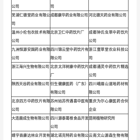
公司
司
芜湖仁德堂药业有限公
成都康华药业有限公司
河北德天药业有限公司
司
温州小伦包衣技术有限
北京卫仁中药饮片厂
成都钟氏虫草中药饮片
公司
公司
九洲恒源安国药业有限
四川锦云堂中药饮片有
浙江壹草堂农业科技公
公司
限公司
司
浙江海兴生物有限公司
北京太洋树康中药饮片
成都通灵中药饮片精选
厂
公司
陕西天谷药业有限公司
衍生健康医药（广东）
四川峨眉山道地药材有
有限公司
限公司
北京四方中药饮片有限
苏州姑苏传遇喜中医有
重庆为尔心康医药合伙
公司
限公司
企业
大连鹿成生物有限公司
四川源泰葛根食品开发
昆明植物研究所
公司
靖宇县康达林业开发有
湖北诺克特药业有限公
云南文山源森生物有限