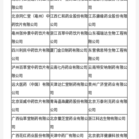
限公司
司
司
北京同仁堂（亳州）中
江西仁和药业股份有限
江苏康缘药业股份有限
药饮片有限公司
公司
公司
亳州张仲景中药饮片有
浙江百草中药饮片有限
山东福瑞达生物工程有
限公司
公司
限公司
四川利民中药饮片有限
厦门金日制药有限公司
东营佛思特生物工程有
公司
限公司
泸州百草堂中药饮片有
云南七丹药业有限公司
云南特安呐制药有限公
限公司
司
远大医药（中国）有限
天津达仁堂制药有限公
贵州广济堂药业有限公
公司
司
司
北京亚威中药饮片有限
青海晶珠藏药股份有限
北京万泰利克药业有限
公司
公司
公司
广西仙草堂制药有限公
北京徽芝堂药业有限公
浙江科达生物有限公司
司
司
广西花红药业股份有限
天津中药厂有限公司
北京航洋健康科技有限