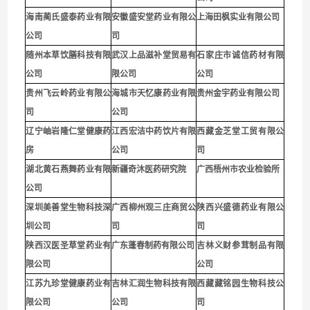
海南蔺氏盛泰药业有限
安徽盛安堂药业有限公
上海田枫实业有限公司
公司
司
随州本草饮膳科技有限
武汉上品滋补堂贸易有
石家庄市诚信药材有限
公司
限公司
公司
贵
州飞云岭药业有限公
海城市天忆康药业有限
贵州金宇药业有限公司
司
公司
辽宁岫岩隆仁堂健康药
江西宏洁中药饮片有限
西藏金芝堂工贸有限公
房
公司
司
湖北黄石燕舞药业有限
新疆奇沐医药研究院
广西梧州市农业检验所
公司
深圳
美善堂生物科技深
广西柳州观三庄商贸公
陕西兴盛德药业有限公
圳公司
司
司
陕西汉医圣草堂药业有
广东蓬春制药有限公司
吉林义财参茸制品有限
限公司
公司
江苏九珍堂健康药业有
吉林汇润生物科技有限
西藏藏铭园生物科技公
限公司
公司
司