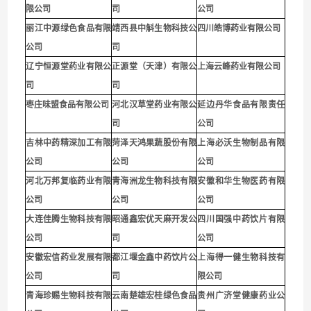
限公司
司
公司
丽江中源绿色食品有限
靖西县中斛生物科技公
四川皓博药业有限公司
公司
司
辽宁恒源堂药业有限公
正源堂（天津）有限公
上海云峰药业有限公司
司
司
枣庄味盟食品有限公司
河北汉草堂药业有限公
延边丹华食品有限责任
司
公司
吉林中药精深加工有限
菏泽天鸿果蔬股份有限
上海必沃生物制品有限
公司
公司
公司
河北万邦复临药业有限
青海洲龙生物科技有限
安徽和华生物医药有限
公司
公司
公司
大连佳腾生物科技有限
昭通鑫宏优天麻开发公
四川国强中药饮片有限
公司
司
公司
安徽宏信药业发展有限
都江堰金鑫中药饮片公
上海得一健生物科技有
公司
司
限公司
青海珍赐生物科技有限
云南楚雄宏桂绿色食品
贵州广济堂健康药业公