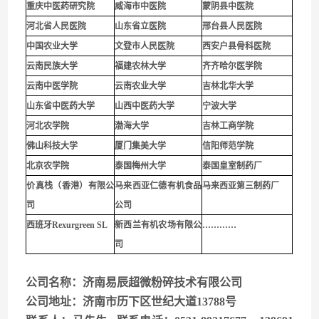
重庆中医药研究院
威海市中医院
蒙阴县中医院
河北省人民医院
山东省立医院
邢台县人民医院
中国农业大学
文登市人民医院
西安户县骨科医院
云南民族大学
福建农林大学
齐齐哈尔医学院
云南中医学院
云南农业大学
吉林北华大学
山东省中医药大学
山西中医药大学
宁波大学
河北农学院
渤海大学
吉林工商学院
佛山科技大学
厦门集美大学
信阳师范学院
北京农学院
泰国梅州大学
泰国皇室制药厂
价真栈（香港）有限公
马来西亚仁德有机食品
马来西亚第三制药厂
司
公司
西班牙Rexurgreen SL
新西兰有机农场有限公
…………
司
公司名称：济南易辰超微粉碎技术有限公司
公司地址：济南市历下区世纪大道13788号