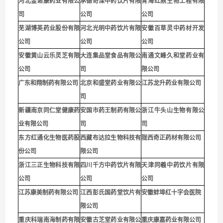
河北金诺康药业有限公
承德奇滦中药饮片有限
青海红鼎生物工程有限
司
公司
公司
芜湖博英药业股份有限
河北光明中药饮片有限
安徽百草灵中药材开发
公司
公司
公司
安徽黄山云乐灵芝有限
大连集品堂食品有限公
南通文峰久和堂药业有
公司
司
限公
司
广东和翔制药有限公司
北京和盛堂药业有限公
江苏龙升药业有限公司
司
新疆南京同仁堂健康药
安国市药王制药有限公
浙江牛头山生物有限公
业有限公司
司
司
东方红通化生物医药股
西藏布达拉生物科技有
陇西奇正药材有限公司
份公司
限公司
浙江三正生物科技有限
四川千方中药饮片有限
天津同羲中药饮片有限
公司
公司
公司
江苏康美制药有限公司
江西彭氏国药堂饮片有
安徽蚌埠红十字会医院
限公司
重庆科瑞南海制药有限
安徽古芝堂药业有限公
重庆康嘉药业有限公司