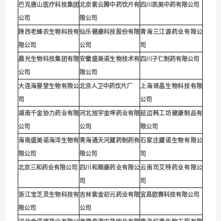
巴克唐山医疗科技集团
北京紫云腾中药饮片有
四川凯美中药有限公司
公司
限公司
陕西老蜂农生物科技有
仙乐健康科技股份有限
青海三江源药业有限公
限公司
公司
司
晨光生物科技集团有限
安徽盛美诺生物技术有
四川子仁制药有限公司
公司
限公司
大连海晏堂生物有限公
北京人卫中药饮片厂
上海谛晶生物科技有限
司
公司
湖南千金协力药业有限
河北旭宇金坤药业有限
延边韩工坊健康制品有
公司
公司
限公司
海南盛美诺海洋生物有
青海通天河藏药制药有
石家庄藏诺生物有限公
限公司
限公司
司
北京三和药业有限公司
四川和顺康药业有限公
云南司艾特药业有限公
司
司
浙江宝芝灵生物科技有
吉林紫金初元药业有限
宜昌欧赛科技有限公司
限公司
公司