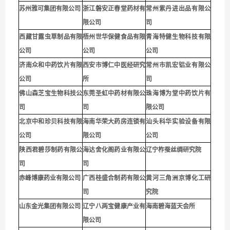
苏州雅可集团有限公司
浙江磐安正春堂药材有
常州紫丹进出品有限公
限公司
司
西藏甘露虫草制品有限
梧州世华保健食品有限
青海特健生物科技有限
公司
公司
公司
济南众和中药饮片有限
西安市博仁中医经研究
常州市凯宏铝业有限公
公司
所
司
佛山森芝宝生物科技公
东莞圣虹中药材有限公
珠海博为堂中药饮片有
司
司
限公司
北京中和珍贝科技有限
海南华荣大药房连锁有
汕头科华实验设备有限
公司
限公司
公司
陕西君碧莎制药有限公
海达舍化阁药业有限公
辽宁柞蚕丝绸研究院
司
司
赤峰博康药业有限公司
广西桂盛合制药有限公
黄河三角洲京博化工研
司
究院
山东金光集团有限公司
辽宁八两宝健康产业有
海南碧海蓝天会所
限公司