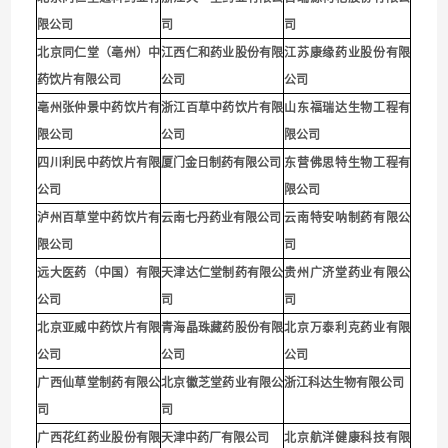
限公司
司
司
北京同仁堂（亳州）中
江西仁和药业股份有限
江苏康缘药业股份有限
药饮片有限公司
公司
公司
亳州张仲景中药饮片有
浙江百草中药饮片有限
山东福瑞达生物工程有
限公司
公司
限公司
四川利民中药饮片有限
厦门金日制药有限公司
东营佛思特生物工程有
公司
限公司
泸州百草堂中药饮片有
云南七丹药业有限公司
云南特安呐制药有限公
限公司
司
远大医药（中国）有限
天津达仁堂制药有限公
贵州广济堂药业有限公
公司
司
司
北京亚威中药饮片有限
青海晶珠藏药股份有限
北京万泰利克药业有限
公司
公司
公司
广西仙草堂制药有限公
北京徽芝堂药业有限公
浙江科达生物有限公司
司
司
广西花红药业股份有限
天津中药厂有限公司
北京航洋健康科技有限