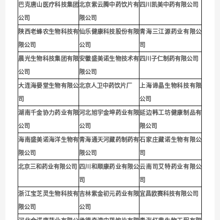
巴克唐山医疗科技集团
北京紫云腾中药饮片有
四川凯美中药有限公司
公司
限公司
陕西老蜂农生物科技有
仙乐健康科技股份有限
青海三江源药业有限公
限公司
公司
司
晨光生物科技集团有限
安徽盛美诺生物技术有
四川子仁制药有限公司
公司
限公司
大连海晏堂生物有限公
北京人卫中药饮片厂
上海谛晶生物科技有限
司
公司
湖南千金协力药业有限
河北旭宇金坤药业有限
延边韩工坊健康制品有
公司
公司
限公司
海南盛美诺海洋生物有
青海通天河藏药制药有
石家庄藏诺生物有限公
限公司
限公司
司
北京三和药业有限公司
四川和顺康药业有限公
云南司艾特药业有限公
司
司
浙江宝芝灵生物科技有
吉林紫金初元药业有限
宜昌欧赛科技有限公司
限公司
公司