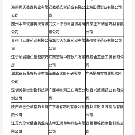
海南蔺氏盛泰药业有限
安徽盛安堂药业有限公
上海田枫实业有限公司
公司
司
随州本草饮膳科技有限
武汉上品滋补堂贸易有
石家庄市诚信药材有限
公司
限公司
公司
贵
州飞云岭药业有限公
海城市天忆康药业有限
贵州金宇药业有限公司
司
公司
辽宁岫岩隆仁堂健康药
江西宏洁中药饮片有限
西藏金芝堂工贸有限公
房
公司
司
湖北黄石燕舞药业有限
新疆奇沐医药研究院
广西梧州市农业检验所
公司
深圳
美善堂生物科技深
广西柳州观三庄商贸公
陕西兴盛德药业有限公
圳公司
司
司
陕西汉医圣草堂药业有
广东蓬春制药有限公司
吉林义财参茸制品有限
限公司
公司
江苏九珍堂健康药业有
吉林汇润生物科技有限
西藏藏铭园生物科技公
限公司
公司
司