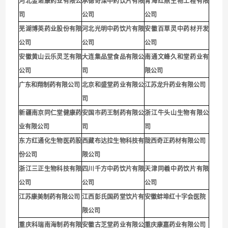
河北金诺康药业有限公
承德奇滦中药饮片有限
青海红鼎生物工程有限
司
公司
公司
芜湖博英药业股份有限
河北光明中药饮片有限
安徽百草灵中药材开发
公司
公司
公司
安徽黄山云乐灵芝有限
大连集品堂食品有限公
南通文峰久和堂药业有
公司
司
限公
司
广东和翔制药有限公司
北京和盛堂药业有限公
江苏龙升药业有限公司
司
新疆南京同仁堂健康药
安国市药王制药有限公
浙江牛头山生物有限公
业有限公司
司
司
东方红通化生物医药股
西藏布达拉生物科技有
陇西奇正药材有限公司
份公司
限公司
浙江三正生物科技有限
四川千方中药饮片有限
天津同羲中药饮片有限
公司
公司
公司
江苏康美制药有限公司
江西彭氏国药堂饮片有
安徽蚌埠红十字会医院
限公司
重庆科瑞南海制药有限
安徽古芝堂药业有限公
重庆康嘉药业有限公司