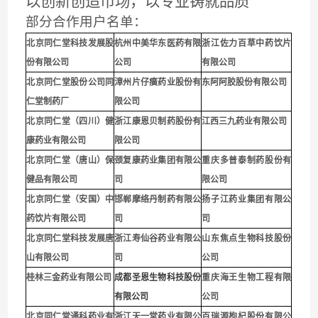
以创新创造市场，以专业铸就品质
部分合作用户名单：
北京同仁堂科技发展股
杭州中美华东医药有限
浙江佐力百草中药饮片
份有限公司
公司
有限公司
北京同仁堂股份公司同
漳州片仔癀药业股份有
东阿阿胶股份有限公司
仁堂制药厂
限公司
北京同仁堂（四川）健
浙江康恩贝制药股份有
江西三九药业有限公司
康药业有限公司
限公司
北京同仁堂（唐山）保
颈复康药业集团有限公
重庆多普泰制药股份有
健品有限公司
司
限公司
北京同仁堂（安国）中
邯郸摩络丹制药有限公
扬子江药业集团有限公
药饮片有限公司
司
司
北京同仁堂科技发展唐
浙江寿仙谷药业有限公
山东焦点生物科技股份
山有限公司
司
公司
桂林三金药业有限公司
成都圣恩生物科技股份
重庆海王生物工程有限
有限公司
公司
北京同仁堂通科药业有
浙江天一堂药业有限公
百瑞源枸杞股份有限公