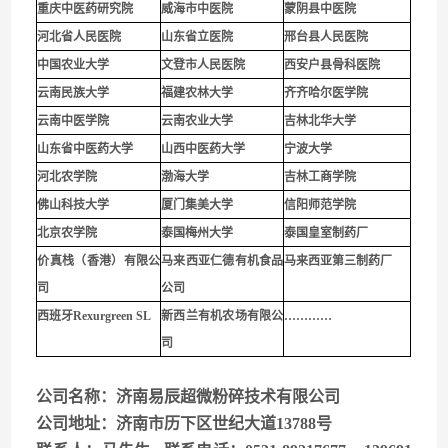
重庆中医药研究院
威海市中医院
蒙阴县中医院
河北省人民医院
山东省立医院
邢台县人民医院
中国农业大学
文登市人民医院
西安户县骨科医院
云南民族大学
福建农林大学
齐齐哈尔医学院
云南中医学院
云南农业大学
吉林北华大学
山东省中医药大学
山西中医药大学
宁波大学
河北农学院
渤海大学
吉林工商学院
佛山科技大学
厦门集美大学
信阳师范学院
北京农学院
泰国梅州大学
泰国皇室制药厂
价真栈（香港）有限公
马来西亚仁德有机食品
马来西亚第三制药厂
司
公司
西班牙Rexurgreen SL
新西兰有机农场有限公
…………
司
公司名称：济南易辰超微粉碎技术有限公司
公司地址：济南市历下区世纪大道13788号