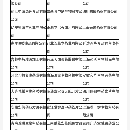
限公司
司
公司
丽江中源绿色食品有限
靖西县中斛生物科技公
四川皓博药业有限公司
公司
司
辽宁恒源堂药业有限公
正源堂（天津）有限公
上海云峰药业有限公司
司
司
枣庄味盟食品有限公司
河北汉草堂药业有限公
延边丹华食品有限责任
司
公司
吉林中药精深加工有限
菏泽天鸿果蔬股份有限
上海必沃生物制品有限
公司
公司
公司
河北万邦复临药业有限
青海洲龙生物科技有限
安徽和华生物医药有限
公司
公司
公司
大连佳腾生物科技有限
昭通鑫宏优天麻开发公
四川国强中药饮片有限
公司
司
公司
安徽宏信药业发展有限
都江堰金鑫中药饮片公
上海得一健生物科技有
公司
司
限公司
青海珍赐生物科技有限
云南楚雄宏桂绿色食品
贵州广济堂健康药业公