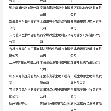
公司
公司
司
河北康博制药有限公司
安国市聚药堂药业有限
香河润达动物药业有限
公司
公司
新疆阜丰生物科技有限
上海康强生物制品有限
安国市康盛华药材有限
公司
公司
公司
云南碧兴生物资源有限
西宁颐养堂生物科技公
青海湟水工贸有限公司
公司
司
吉林市鑫元生物工程有
湖北洪森生物科技有限
河北森隆医药科技有限
限公司
公司
公司
江苏中邦制药有限公司
本溪金砚生物科技有限
烟台福明蜂产品服公司
公司
山东百易美医药有限公
东营市海福生物工程有
日照生命谷生物科技发
司
限公司
展有限公司
宜昌楚汉风生物科技有
沈阳粉红丝带健康管理
东莞易美源化妆品有限
限公司
公司
公司
扬州辐照中心
青岛科海生物有限公司
武汉龙族药号生物有限
公司