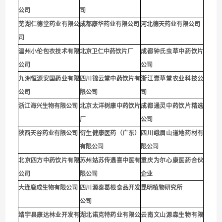
公司
司
芜湖仁德堂药业有限公
成都康华药业有限公司
河北德天药业有限公司
司
温州小伦包衣技术有限
北京卫仁中药饮片厂
成都钟氏虫草中药饮片
公司
公司
九洲恒源安国药业有限
四川锦云堂中药饮片有
浙江壹草堂农业科技公
公司
限公司
司
浙江海兴生物有限公司
北京太洋树康中药饮片
成都通灵中药饮片精选
厂
公司
陕西天谷药业有限公司
衍生健康医药（广东）
四川峨眉山道地药材有
有限公司
限公司
北京四方中药饮片有限
苏州姑苏传遇喜中医有
重庆为尔心康医药合伙
公司
限公司
企业
大连鹿成生物有限公司
四川源泰葛根食品开发
昆明植物研究所
公司
靖宇县康达林业开发有
湖北诺克特药业有限公
云南文山源森生物有限