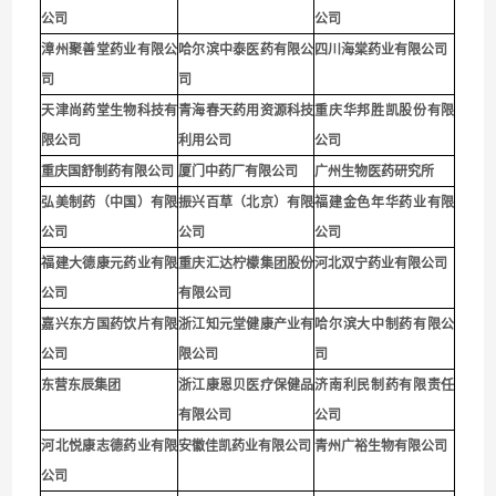
公司
公司
漳州聚善堂药业有限公
哈尔滨中泰医药有限公
四川海棠药业有限公司
司
司
天津尚药堂生物科技有
青海春天药用资源科技
重庆华邦胜凯股份有限
限公司
利用公司
公
司
重庆国舒制药有限公司
厦门中药厂有限公司
广州生物医药研究所
弘美制药（中国）有限
振兴百草（北京）有限
福建金色年华药业有限
公司
公司
公司
福建大德康元药业有限
重庆汇达柠檬集团股份
河北双宁药业有限公司
公司
有限公司
嘉兴东方国药饮片有限
浙江知元堂健康产业有
哈尔滨大中制药有限公
公司
限公司
司
东营东辰集团
浙江康恩贝医疗保健品
济南利民制药有限责任
有限公司
公司
河北悦康志德药业有限
安徽佳凯药业有限公司
青州广裕生物有限公司
公司