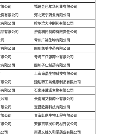
有限公司
福建金色年华药业有限公司
股份有限公司
河北双宁药业有限公司
业有限公司
哈尔滨大中制药有限公司
健品有限公司
济南利民制药有限责任公司
公司
青州广裕生物有限公司
片有限公司
四川凯美中药有限公司
有限公司
青海三江源药业有限公司
术有限公司
四川子仁制药有限公司
厂
上海谛晶生物科技有限公司
有限公司
延边韩工坊健康制品有限公司
药有限公司
石家庄藏诺生物有限公司
限公司
云南司艾特药业有限公司
有限公司
宜昌欧赛科技有限公司
有限公司
青海红鼎生物工程有限公司
有限公司
安徽百草灵中药材开发公司
限公司
南通文峰久和堂药业有限公
司