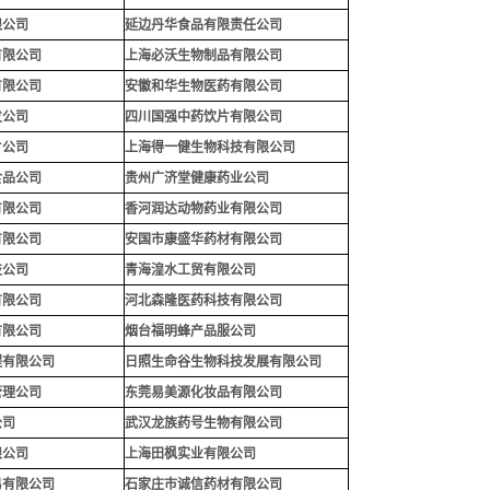
限公司
延边丹华食品有限责任公司
有限公司
上海必沃生物制品有限公司
有限公司
安徽和华生物医药有限公司
发公司
四川国强中药饮片有限公司
片公司
上海得一健生物科技有限公司
食品公司
贵州广济堂健康药业公司
有限公司
香河润达动物药业有限公司
有限公司
安国市康盛华药材有限公司
技公司
青海湟水工贸有限公司
有限公司
河北森隆医药科技有限公司
有限公司
烟台福明蜂产品服公司
程有限公司
日照生命谷生物科技发展有限公司
管理公司
东莞易美源化妆品有限公司
公司
武汉龙族药号生物有限公司
限公司
上海田枫实业有限公司
易有限公司
石家庄市诚信药材有限公司