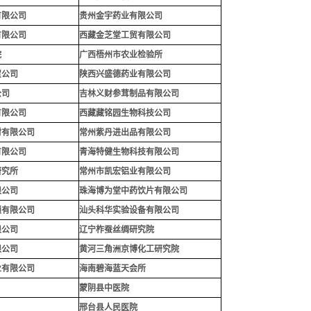
有限公司
贵州金宇药业有限公司
有限公司
西藏金芝堂工贸有限公司
院
广西梧州市农业检验所
贸公司
陕西兴盛德药业有限公司
公司
吉林义财参茸制品有限公司
有限公司
西藏藏铭园生物科技公司
材有限公司
常州紫丹进出品有限公司
有限公司
青海特健生物科技有限公司
研究所
常州市凯宏铝业有限公司
限公司
珠海博为堂中药饮片有限公司
锁有限公司
汕头科华实验设备有限公司
限公司
辽宁柞蚕丝绸研究院
限公司
黄河三角洲京博化工研究院
业有限公司
海南碧海蓝天会所
蒙阴县中医院
邢台县人民医院