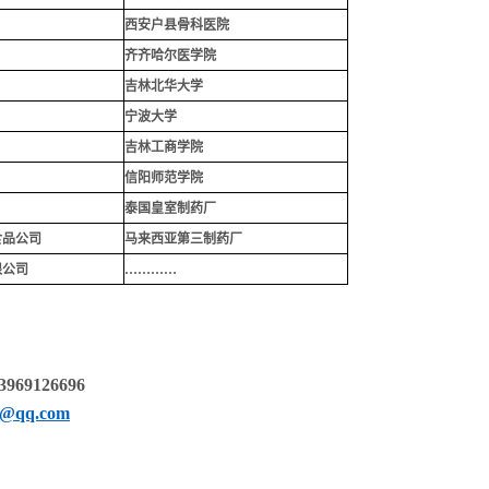
西安户县骨科医院
齐齐哈尔医学院
吉林北华大学
宁波大学
吉林工商学院
信阳师范学院
泰国皇室制药厂
食品公司
马来西亚第三制药厂
限公司
…………
69126696
9@qq.com