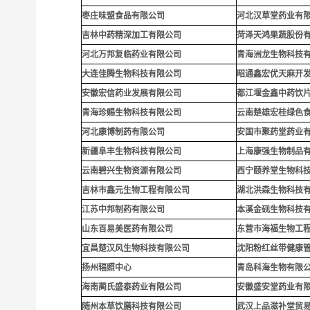
枣庄味盟食品有限公司
河北汉草堂药业有
吉林中药精深加工有限公司
菏泽天鸿果蔬股份
河北万邦复临药业有限公司
青海洲龙生物科技
大连佳腾生物科技有限公司
昭通鑫宏优天麻开
安徽宏信药业发展有限公司
都江堰金鑫中药饮
青海珍赐生物科技有限公司
云南楚雄宏桂绿色
河北康博制药有限公司
安国市聚药堂药业
新疆阜丰生物科技有限公司
上海康强生物制品
云南碧兴生物资源有限公司
西宁颐养堂生物科
吉林市鑫元生物工程有限公司
湖北洪森生物科技
江苏中邦制药有限公司
本溪金砚生物科技
山东百易美医药有限公司
东营市海福生物工
宜昌楚汉风生物科技有限公司
沈阳粉红丝带健康
扬州辐照中心
青岛科海生物有限
海南蔺氏盛泰药业有限公司
安徽盛安堂药业有
随州本草饮膳科技有限公司
武汉上品滋补堂贸