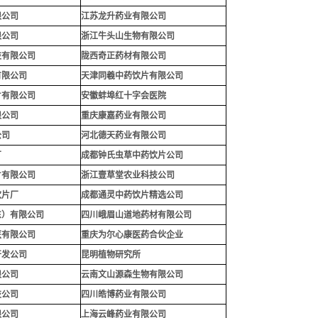
限公司
江苏龙升药业有限公司
限公司
浙江牛头山生物有限公司
技有限公司
陇西奇正药材有限公司
有限公司
天津同羲中药饮片有限公司
片有限公司
安徽蚌埠红十字会医院
限公司
重庆康嘉药业有限公司
公司
河北德天药业有限公司
厂
成都钟氏虫草中药饮片公司
片有限公司
浙江壹草堂农业科技公司
饮片厂
成都通灵中药饮片精选公司
东）有限公司
四川峨眉山道地药材有限公司
医有限公司
重庆为尔心康医药合伙企业
开发公司
昆明植物研究所
限公司
云南文山源森生物有限公司
技公司
四川皓博药业有限公司
限公司
上海云峰药业有限公司