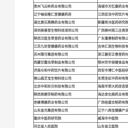
贵
州飞云岭药业有限公司
海城市天忆康药业
辽宁岫岩隆仁堂健康药房
江西宏洁中药饮片
湖北黄石燕舞药业有限公司
新疆奇沐医药研究
深圳
美善堂生物科技深圳公司
广西柳州观三庄商
陕西汉医圣草堂药业有限公司
广东蓬春制药有限
江苏九珍堂健康药业有限公司
吉林汇润生物科技
苏州雅可集团有限公司
浙江磐安正春堂药
西藏甘露虫草制品有限公司
梧州世华保健食品
济南众和中药饮片有限公司
西安市博仁中医经
佛山森芝宝生物科技公司
东莞圣虹中药材有
北京中和珍贝科技有限公司
海南华荣大药房连
陕西君碧莎制药有限公司
海达舍化阁药业有
赤峰博康药业有限公司
广西桂盛合制药有
山东金光集团有限公司
辽宁八两宝健康产
重庆中医药研究院
威海市中医院
河北省人民医院
山东省立医院