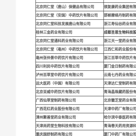
北京同仁堂（唐山）保健品有限公司
颈复康药业集团有
北京同仁堂（安国）中药饮片有限公司
邯郸摩络丹制药有
北京同仁堂科技发展唐山有限公司
浙江寿仙谷药业有
桂林三金药业有限公司
成都圣恩生物科技
北京同仁堂通科药业有限公司
浙江天一堂药业有
北京同仁堂（亳州）中药饮片有限公司
江西仁和药业股份
亳州张仲景中药饮片有限公司
浙江百草中药饮片
四川利民中药饮片有限公司
厦门金日制药有限
泸州百草堂中药饮片有限公司
云南七丹药业有限
远大医药（中国）有限公司
天津达仁堂制药有
北京亚威中药饮片有限公司
青海晶珠藏药股份
广西仙草堂制药有限公司
北京徽芝堂药业有
广西花红药业股份有限公司
天津中药厂有限公
漳州聚善堂药业有限公司
哈尔滨中泰医药有
天津尚药堂生物科技有限公司
青海春天药用资源
重庆国舒制药有限公司
厦门中药厂有限公