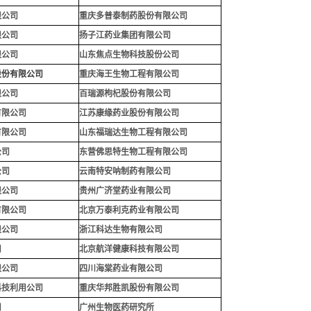
限公司
重庆多普泰制药股份有限公司
限公司
扬子江药业集团有限公司
限公司
山东焦点生物科技股份公司
股份有限公司
重庆海王生物工程有限公司
限公司
百瑞源枸杞股份有限公司
有限公司
江苏康缘药业股份有限公司
有限公司
山东福瑞达生物工程有限公司
公司
东营佛思特生物工程有限公司
公司
云南特安呐制药有限公司
限公司
贵州广济堂药业有限公司
有限公司
北京万泰利克药业有限公司
限公司
浙江科达生物有限公司
司
北京航洋健康科技有限公司
限公司
四川海棠药业有限公司
科技利用公司
重庆华邦胜凯股份有限公
司
司
广州生物医药研究所