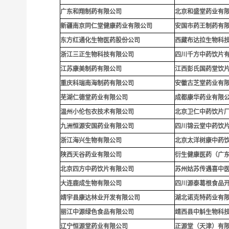
广东和翔制药有限公司
北京和盛堂药业有
新疆南京同仁堂健康药业有限公司
安国市药王制药有
东方红通化生物医药股份公司
西藏布达拉生物科
浙江三正生物科技有限公司
四川千方中药饮片
江苏康美制药有限公司
江西彭氏国药堂饮
重庆科瑞南海制药有限公司
安徽古芝堂药业有
芜湖仁德堂药业有限公司
成都康华药业有限
温州小伦包衣技术有限公司
北京卫仁中药饮片
九洲恒源安国药业有限公司
四川锦云堂中药饮
浙江海兴生物有限公司
北京太洋树康中药
陕西天谷药业有限公司
衍生健康医药（广
北京四方中药饮片有限公司
苏州姑苏传遇喜中
大连鹿成生物有限公司
四川源泰葛根食品
靖宇县康达林业开发有限公司
湖北诺克特药业有
丽江中源绿色食品有限公司
靖西县中斛生物科
辽宁恒源堂药业有限公司
正源堂（天津）有