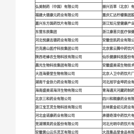
弘美制药（中国）有限公司
振兴百草（北京）
福建大德康元药业有限公司
重庆汇达柠檬集团
嘉兴东方国药饮片有限公司
浙江知元堂健康产
东营东辰集团
浙江康恩贝医疗保
河北悦康志德药业有限公司
安徽佳凯药业有限
巴克唐山医疗科技集团公司
北京紫云腾中药饮
陕西老蜂农生物科技有限公司
仙乐健康科技股份
晨光生物科技集团有限公司
安徽盛美诺生物技
大连海晏堂生物有限公司
北京人卫中药饮片
湖南千金协力药业有限公司
河北旭宇金坤药业
海南盛美诺海洋生物有限公司
青海通天河藏药制
北京三和药业有限公司
四川和顺康药业有
浙江宝芝灵生物科技有限公司
吉林紫金初元药业
河北金诺康药业有限公司
承德奇滦中药饮片
芜湖博英药业股份有限公司
河北光明中药饮片
安徽黄山云乐灵芝有限公司
大连集品堂食品有