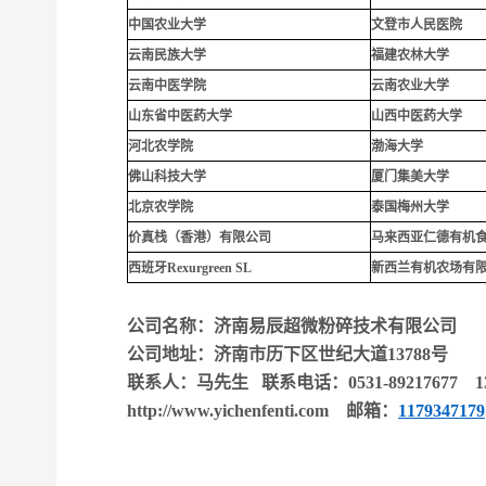
中国农业大学
文登市人民医院
云南民族大学
福建农林大学
云南中医学院
云南农业大学
山东省中医药大学
山西中医药大学
河北农学院
渤海大学
佛山科技大学
厦门集美大学
北京农学院
泰国梅州大学
价真栈（香港）有限公司
马来西亚仁德有机
西班牙Rexurgreen SL
新西兰有机农场有
公司名称：济南易辰超微粉碎技术有限公司
公司地址：济南市历下区世纪大道13788号
联系人：马先生 联系电话：0531-89217677 139
http://www.yichenfenti.com
邮箱：
117934717