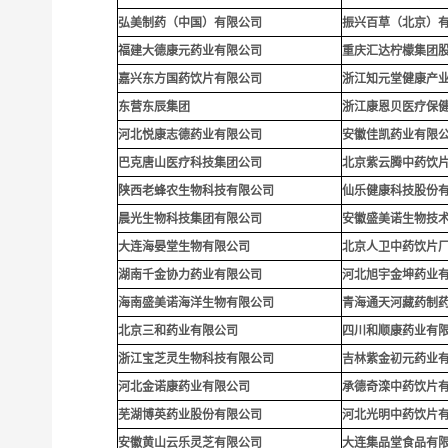
弘美制药（中国）有限公司
振兴百草（北京）
福建大德康元药业有限公司
重庆汇达柠檬集团
嘉兴东方国药饮片有限公司
浙江知元堂健康产
东营东辰集团
浙江康恩贝医疗保
河北悦康志德药业有限公司
安徽佳凯药业有限
巴克唐山医疗科技集团公司
北京紫云腾中药饮
陕西老蜂农生物科技有限公司
仙乐健康科技股份
晨光生物科技集团有限公司
安徽盛美诺生物技
大连海晏堂生物有限公司
北京人卫中药饮片
湖南千金协力药业有限公司
河北旭宇金坤药业
海南盛美诺海洋生物有限公司
青海通天河藏药制
北京三和药业有限公司
四川和顺康药业有
浙江宝芝灵生物科技有限公司
吉林紫金初元药业
河北金诺康药业有限公司
承德奇滦中药饮片
芜湖博英药业股份有限公司
河北光明中药饮片
安徽黄山云乐灵芝有限公司
大连集品堂食品有