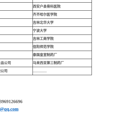
西安户县骨科医院
齐齐哈尔医学院
吉林北华大学
宁波大学
吉林工商学院
信阳师范学院
泰国皇室制药厂
食品公司
马来西亚第三制药厂
限公司
…………
69126696
9@qq.com