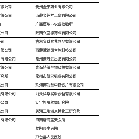
有限公司
贵州金宇药业有限公司
有限公司
西藏金芝堂工贸有限公司
院
广西梧州市农业检验所
贸公司
陕西兴盛德药业有限公司
公司
吉林义财参茸制品有限公司
有限公司
西藏藏铭园生物科技公司
材有限公司
常州紫丹进出品有限公司
有限公司
青海特健生物科技有限公司
研究所
常州市凯宏铝业有限公司
限公司
珠海博为堂中药饮片有限公司
锁有限公司
汕头科华实验设备有限公司
限公司
辽宁柞蚕丝绸研究院
限公司
黄河三角洲京博化工研究院
业有限公司
海南碧海蓝天会所
蒙阴县中医院
邢台县人民医院