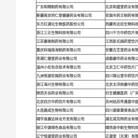
广东和翔制药有限公司
北京和盛堂药业有
新疆南京同仁堂健康药业有限公司
安国市药王制药有
东方红通化生物医药股份公司
西藏布达拉生物科
浙江三正生物科技有限公司
四川千方中药饮片
江苏康美制药有限公司
江西彭氏国药堂饮
重庆科瑞南海制药有限公司
安徽古芝堂药业有
芜湖仁德堂药业有限公司
成都康华药业有限
温州小伦包衣技术有限公司
北京卫仁中药饮片
九洲恒源安国药业有限公司
四川锦云堂中药饮
浙江海兴生物有限公司
北京太洋树康中药
陕西天谷药业有限公司
衍生健康医药（广
北京四方中药饮片有限公司
苏州姑苏传遇喜中
大连鹿成生物有限公司
四川源泰葛根食品
靖宇县康达林业开发有限公司
湖北诺克特药业有
丽江中源绿色食品有限公司
靖西县中斛生物科
辽宁恒源堂药业有限公司
正源堂（天津）有