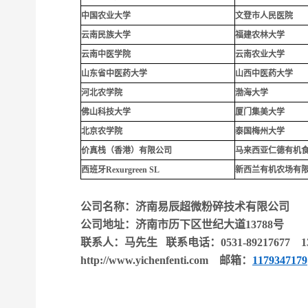
中国农业大学
文登市人民医院
云南民族大学
福建农林大学
云南中医学院
云南农业大学
山东省中医药大学
山西中医药大学
河北农学院
渤海大学
佛山科技大学
厦门集美大学
北京农学院
泰国梅州大学
价真栈（香港）有限公司
马来西亚仁德有机
西班牙Rexurgreen SL
新西兰有机农场有
公司名称：济南易辰超微粉碎技术有限公司
公司地址：济南市历下区世纪大道13788号
联系人：马先生 联系电话：0531-89217677 139
http://www.yichenfenti.com
邮箱：
117934717