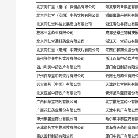
北京同仁堂（唐山）保健品有限公司
颈复康药业集团有
北京同仁堂（安国）中药饮片有限公司
邯郸摩络丹制药有
北京同仁堂科技发展唐山有限公司
浙江寿仙谷药业有
桂林三金药业有限公司
成都圣恩生物科技
北京同仁堂通科药业有限公司
浙江天一堂药业有
北京同仁堂（亳州）中药饮片有限公司
江西仁和药业股份
亳州张仲景中药饮片有限公司
浙江百草中药饮片
四川利民中药饮片有限公司
厦门金日制药有限
泸州百草堂中药饮片有限公司
云南七丹药业有限
远大医药（中国）有限公司
天津达仁堂制药有
北京亚威中药饮片有限公司
青海晶珠藏药股份
广西仙草堂制药有限公司
北京徽芝堂药业有
广西花红药业股份有限公司
天津中药厂有限公
漳州聚善堂药业有限公司
哈尔滨中泰医药有
天津尚药堂生物科技有限公司
青海春天药用资源
重庆国舒制药有限公司
厦门中药厂有限公