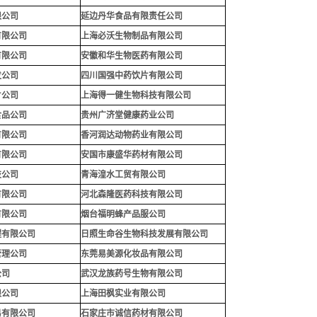
限公司
延边丹华食品有限责任公司
有限公司
上海必沃生物制品有限公司
有限公司
安徽和华生物医药有限公司
发公司
四川国强中药饮片有限公司
片公司
上海得一健生物科技有限公司
食品公司
贵州广济堂健康药业公司
有限公司
香河润达动物药业有限公司
有限公司
安国市康盛华药材有限公司
技公司
青海湟水工贸有限公司
有限公司
河北森隆医药科技有限公司
有限公司
烟台福明蜂产品服公司
程有限公司
日照生命谷生物科技发展有限公司
管理公司
东莞易美源化妆品有限公司
公司
武汉龙族药号生物有限公司
限公司
上海田枫实业有限公司
易有限公司
石家庄市诚信药材有限公司