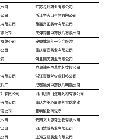
限公司
江苏龙升药业有限公司
限公司
浙江牛头山生物有限公司
技有限公司
陇西奇正药材有限公司
有限公司
天津同羲中药饮片有限公司
片有限公司
安徽蚌埠红十字会医院
限公司
重庆康嘉药业有限公司
公司
河北德天药业有限公司
厂
成都钟氏虫草中药饮片公司
片有限公司
浙江壹草堂农业科技公司
饮片厂
成都通灵中药饮片精选公司
东）有限公司
四川峨眉山道地药材有限公司
医有限公司
重庆为尔心康医药合伙企业
开发公司
昆明植物研究所
限公司
云南文山源森生物有限公司
技公司
四川皓博药业有限公司
限公司
上海云峰药业有限公司