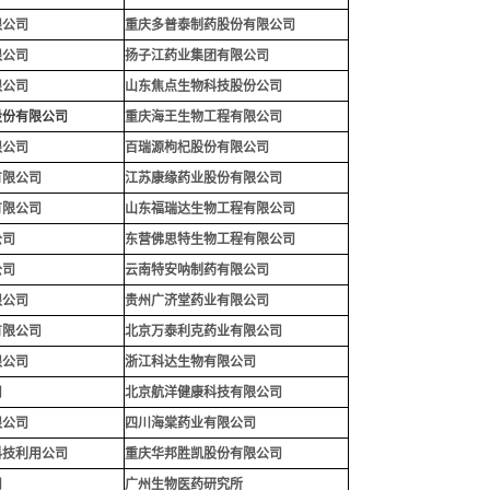
限公司
重庆多普泰制药股份有限公司
限公司
扬子江药业集团有限公司
限公司
山东焦点生物科技股份公司
股份有限公司
重庆海王生物工程有限公司
限公司
百瑞源枸杞股份有限公司
有限公司
江苏康缘药业股份有限公司
有限公司
山东福瑞达生物工程有限公司
公司
东营佛思特生物工程有限公司
公司
云南特安呐制药有限公司
限公司
贵州广济堂药业有限公司
有限公司
北京万泰利克药业有限公司
限公司
浙江科达生物有限公司
司
北京航洋健康科技有限公司
限公司
四川海棠药业有限公司
科技利用公司
重庆华邦胜凯股份有限公
司
司
广州生物医药研究所