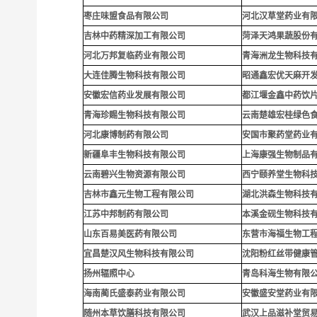
枣庄味盟食品有限公司
河北汉草堂药业有
吉林中药精深加工有限公司
菏泽天鸿果蔬股份
河北万邦复临药业有限公司
青海洲龙生物科技
大连佳腾生物科技有限公司
昭通鑫宏优天麻开
安徽宏信药业发展有限公司
都江堰金鑫中药饮
青海珍赐生物科技有限公司
云南楚雄宏桂绿色
河北康博制药有限公司
安国市聚药堂药业
新疆阜丰生物科技有限公司
上海康强生物制品
云南碧兴生物资源有限公司
西宁颐养堂生物科
吉林市鑫元生物工程有限公司
湖北洪森生物科技
江苏中邦制药有限公司
本溪金砚生物科技
山东百易美医药有限公司
东营市海福生物工
宜昌楚汉风生物科技有限公司
沈阳粉红丝带健康
扬州辐照中心
青岛科海生物有限
海南蔺氏盛泰药业有限公司
安徽盛安堂药业有
随州本草饮膳科技有限公司
武汉上品滋补堂贸