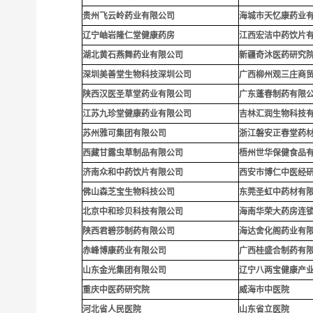
贵
州飞云岭药业有限公司
海城市天忆康药业
辽宁岫岩隆仁堂健康药房
江西宏洁中药饮片
湖北黄石燕舞药业有限公司
新疆奇沐医药研究
深圳
美善堂生物科技深圳公司
广西柳州观三庄商
陕西汉医圣草堂药业有限公司
广东蓬春制药有限
江苏九珍堂健康药业有限公司
吉林汇润生物科技
苏州雅可集团有限公司
浙江磐安正春堂药
西藏甘露虫草制品有限公司
梧州世华保健食品
济南众和中药饮片有限公司
西安市博仁中医经
佛山森芝宝生物科技公司
东莞圣虹中药材有
北京中和珍贝科技有限公司
海南华荣大药房连
陕西君碧莎制药有限公司
海达舍化阁药业有
赤峰博康药业有限公司
广西桂盛合制药有
山东金光集团有限公司
辽宁八两宝健康产
重庆中医药研究院
威海市中医院
河北省人民医院
山东省立医院