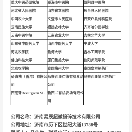
重庆中医药研究院
威海市中医院
蒙阴县中医院
河北省人民医院
山东省立医院
邢台县人民医院
中国农业大学
文登市人民医院
西安户县骨科医院
云南民族大学
福建农林大学
齐齐哈尔医学院
云南中医学院
云南农业大学
吉林北华大学
山东省中医药大学
山西中医药大学
宁波大学
河北农学院
渤海大学
吉林工商学院
佛山科技大学
厦门集美大学
信阳师范学院
北京农学院
泰国梅州大学
泰国皇室制药厂
价真栈（香港）有限公
马来西亚仁德有机食品
马来西亚第三制药厂
司
公司
西班牙Rexurgreen SL
新西兰有机农场有限公
…………
司
公司名称：济南易辰超微粉碎技术有限公司
公司地址：济南市历下区世纪大道13788号