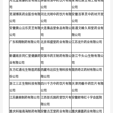
河北金诺康药业有限公
承德奇滦中药饮片有限
青海红鼎生物工程有限
司
公司
公司
芜湖博英药业股份有限
河北光明中药饮片有限
安徽百草灵中药材开发
公司
公司
公司
安徽黄山云乐灵芝有限
大连集品堂食品有限公
南通文峰久和堂药业有
公司
司
限公
司
广东和翔制药有限公司
北京和盛堂药业有限公
江苏龙升药业有限公司
司
新疆南京同仁堂健康药
安国市药王制药有限公
浙江牛头山生物有限公
业有限公司
司
司
东方红通化生物医药股
西藏布达拉生物科技有
陇西奇正药材有限公司
份公司
限公司
浙江三正生物科技有限
四川千方中药饮片有限
天津同羲中药饮片有限
公司
公司
公司
江苏康美制药有限公司
江西彭氏国药堂饮片有
安徽蚌埠红十字会医院
限公司
重庆科瑞南海制药有限
安徽古芝堂药业有限公
重庆康嘉药业有限公司