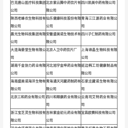
巴克唐山医疗科技集团
北京紫云腾中药饮片有
四川凯美中药有限公司
公司
限公司
陕西老蜂农生物科技有
仙乐健康科技股份有限
青海三江源药业有限公
限公司
公司
司
晨光生物科技集团有限
安徽盛美诺生物技术有
四川子仁制药有限公司
公司
限公司
大连海晏堂生物有限公
北京人卫中药饮片厂
上海谛晶生物科技有限
司
公司
湖南千金协力药业有限
河北旭宇金坤药业有限
延边韩工坊健康制品有
公司
公司
限公司
海南盛美诺海洋生物有
青海通天河藏药制药有
石家庄藏诺生物有限公
限公司
限公司
司
北京三和药业有限公司
四川和顺康药业有限公
云南司艾特药业有限公
司
司
浙江宝芝灵生物科技有
吉林紫金初元药业有限
宜昌欧赛科技有限公司
限公司
公司