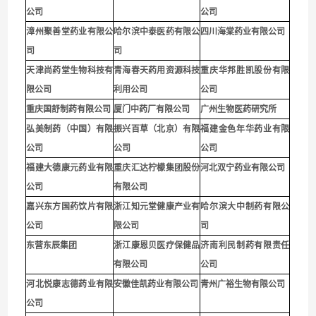
公司
公司
漳州聚善堂药业有限公
哈尔滨中泰医药有限公
四川海棠药业有限公司
司
司
天津尚药堂生物科技有
青海春天药用资源科技
重庆华邦胜凯股份有限
限公司
利用公司
公
司
重庆国舒制药有限公司
厦门中药厂有限公司
广州生物医药研究所
弘美制药（中国）有限
振兴百草（北京）有限
福建金色年华药业有限
公司
公司
公司
福建大德康元药业有限
重庆汇达柠檬集团股份
河北双宁药业有限公司
公司
有限公司
嘉兴东方国药饮片有限
浙江知元堂健康产业有
哈尔滨大中制药有限公
公司
限公司
司
东营东辰集团
浙江康恩贝医疗保健品
济南利民制药有限责任
有限公司
公司
河北悦康志德药业有限
安徽佳凯药业有限公司
青州广裕生物有限公司
公司