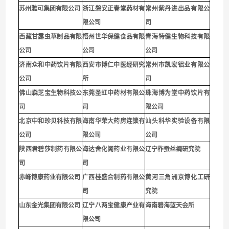
苏州雅可集团有限公司
浙江磐安正春堂药材有
常州紫丹进出品有限公
限公司
司
西藏甘露虫草制品有限
梧州世华保健食品有限
青海特健生物科技有限
公司
公司
公司
济南众和中药饮片有限
西安市博仁中医经研究
常州市凯宏铝业有限公
公司
所
司
佛山森芝宝生物科技公
东莞圣虹中药材有限公
珠海博为堂中药饮片有
司
司
限公司
北京中和珍贝科技有限
海南华荣大药房连锁有
汕头科华实验设备有限
公司
限公司
公司
陕西君碧莎制药有限公
海达舍化阁药业有限公
辽宁柞蚕丝绸研究院
司
司
赤峰博康药业有限公司
广西桂盛合制药有限公
黄河三角洲京博化工研
司
究院
山东金光集团有限公司
辽宁八两宝健康产业有
海南碧海蓝天会所
限公司