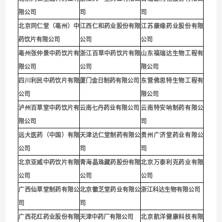
限公司
司
司
北京同仁堂（亳州）中
江西仁和药业股份有限
江苏康缘药业股份有限
药饮片有限公司
公司
公司
亳州张仲景中药饮片有
浙江百草中药饮片有限
山东福瑞达生物工程有
限公司
公司
限公司
四川利民中药饮片有限
厦门金日制药有限公司
东营佛思特生物工程有
公司
限公司
泸州百草堂中药饮片有
云南七丹药业有限公司
云南特安呐制药有限公
限公司
司
远大医药（中国）有限
天津达仁堂制药有限公
贵州广济堂药业有限公
公司
司
司
北京亚威中药饮片有限
青海晶珠藏药股份有限
北京万泰利克药业有限
公司
公司
公司
广西仙草堂制药有限公
北京徽芝堂药业有限公
浙江科达生物有限公司
司
司
广西花红药业股份有限
天津中药厂有限公司
北京航洋健康科技有限