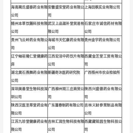
海南蔺氏盛泰药业有限
安徽盛安堂药业有限公
上海田枫实业有限公司
公司
司
随州本草饮膳科技有限
武汉上品滋补堂贸易有
石家庄市诚信药材有限
公司
限公司
公司
贵
州飞云岭药业有限公
海城市天忆康药业有限
贵州金宇药业有限公司
司
公司
辽宁岫岩隆仁堂健康药
江西宏洁中药饮片有限
西藏金芝堂工贸有限公
房
公司
司
湖北黄石燕舞药业有限
新疆奇沐医药研究院
广西梧州市农业检验所
公司
深圳
美善堂生物科技深
广西柳州观三庄商贸公
陕西兴盛德药业有限公
圳公司
司
司
陕西汉医圣草堂药业有
广东蓬春制药有限公司
吉林义财参茸制品有限
限公司
公司
江苏九珍堂健康药业有
吉林汇润生物科技有限
西藏藏铭园生物科技公
限公司
公司
司