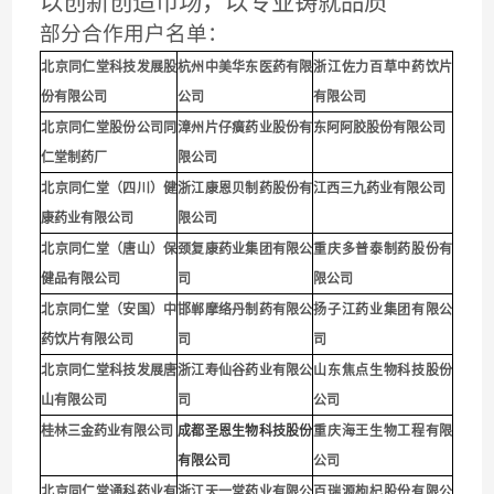
以创新创造市场，以专业铸就品质
部分合作用户名单：
北京同仁堂科技发展股
杭州中美华东医药有限
浙江佐力百草中药饮片
份有限公司
公司
有限公司
北京同仁堂股份公司同
漳州片仔癀药业股份有
东阿阿胶股份有限公司
仁堂制药厂
限公司
北京同仁堂（四川）健
浙江康恩贝制药股份有
江西三九药业有限公司
康药业有限公司
限公司
北京同仁堂（唐山）保
颈复康药业集团有限公
重庆多普泰制药股份有
健品有限公司
司
限公司
北京同仁堂（安国）中
邯郸摩络丹制药有限公
扬子江药业集团有限公
药饮片有限公司
司
司
北京同仁堂科技发展唐
浙江寿仙谷药业有限公
山东焦点生物科技股份
山有限公司
司
公司
桂林三金药业有限公司
成都圣恩生物科技股份
重庆海王生物工程有限
有限公司
公司
北京同仁堂通科药业有
浙江天一堂药业有限公
百瑞源枸杞股份有限公