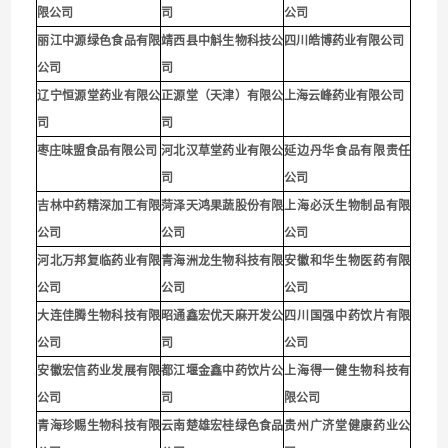
限公司
司
公司
丽江中源绿色食品有限
靖西县中斛生物科技公
四川皓博药业有限公司
公司
司
辽宁恒源堂药业有限公
正源堂（天津）有限公
上海云峰药业有限公司
司
司
枣庄味盟食品有限公司
河北汉草堂药业有限公
延边丹华食品有限责任
司
公司
吉林中药精深加工有限
菏泽天鸿果蔬股份有限
上海必沃生物制品有限
公司
公司
公司
河北万邦复临药业有限
青海洲龙生物科技有限
安徽和华生物医药有限
公司
公司
公司
大连佳腾生物科技有限
昭通鑫宏优天麻开发公
四川国强中药饮片有限
公司
司
公司
安徽宏信药业发展有限
都江堰金鑫中药饮片公
上海得一健生物科技有
公司
司
限公司
青海珍赐生物科技有限
云南楚雄宏桂绿色食品
贵州广济堂健康药业公