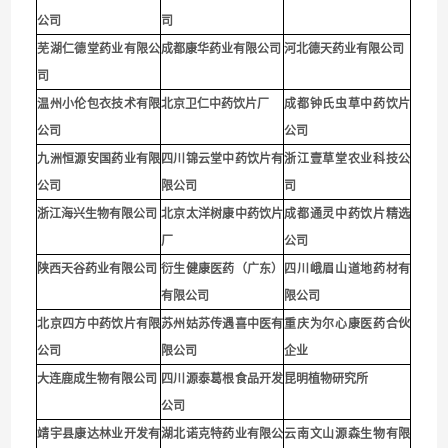
公司
司
芜湖仁德堂药业有限公
成都康华药业有限公司
河北德天药业有限公司
司
温州小伦包衣技术有限
北京卫仁中药饮片厂
成都钟氏虫草中药饮片
公司
公司
九洲恒源安国药业有限
四川锦云堂中药饮片有
浙江壹草堂农业科技公
公司
限公司
司
浙江海兴生物有限公司
北京太洋树康中药饮片
成都通灵中药饮片精选
厂
公司
陕西天谷药业有限公司
衍生健康医药（广东）
四川峨眉山道地药材有
有限公司
限公司
北京四方中药饮片有限
苏州姑苏传遇喜中医有
重庆为尔心康医药合伙
公司
限公司
企业
大连鹿成生物有限公司
四川源泰葛根食品开发
昆明植物研究所
公司
靖宇县康达林业开发有
湖北诺克特药业有限公
云南文山源森生物有限