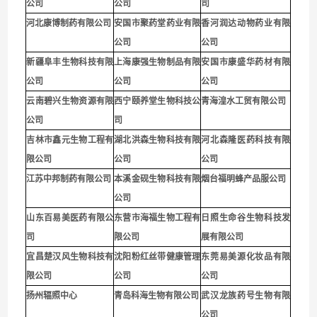
公司
公司
司
河北康博制药有限公司
安国市聚药堂药业有限
香河润达动物药业有限
公司
公司
新疆阜丰生物科技有限
上海康强生物制品有限
安国市康盛华药材有限
公司
公司
公司
云南碧兴生物资源有限
西宁颐养堂生物科技公
青海湟水工贸有限公司
公司
司
吉林市鑫元生物工程有
湖北洪森生物科技有限
河北森隆医药科技有限
限公司
公司
公司
江苏中邦制药有限公司
本溪金砚生物科技有限
烟台福明蜂产品服公司
公司
山东百易美医药有限公
东营市海福生物工程有
日照生命谷生物科技发
司
限公司
展有限公司
宜昌楚汉风生物科技有
沈阳粉红丝带健康管理
东莞易美源化妆品有限
限公司
公司
公司
扬州辐照中心
青岛科海生物有限公司
武汉龙族药号生物有限
公司