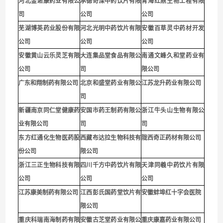
河北金诺康药业有限公
承德奇滦中药饮片有限
青海红鼎生物工程有限
司
公司
公司
芜湖博英药业股份有限
河北光明中药饮片有限
安徽百草灵中药材开发
公司
公司
公司
安徽黄山云乐灵芝有限
大连集品堂食品有限公
南通文峰久和堂药业有
公司
司
限公
司
广东和翔制药有限公司
北京和盛堂药业有限公
江苏龙升药业有限公司
司
新疆南京同仁堂健康药
安国市药王制药有限公
浙江牛头山生物有限公
业有限公司
司
司
东方红通化生物医药股
西藏布达拉生物科技有
陇西奇正药材有限公司
份公司
限公司
浙江三正生物科技有限
四川千方中药饮片有限
天津同羲中药饮片有限
公司
公司
公司
江苏康美制药有限公司
江西彭氏国药堂饮片有
安徽蚌埠红十字会医院
限公司
重庆科瑞南海制药有限
安徽古芝堂药业有限公
重庆康嘉药业有限公司