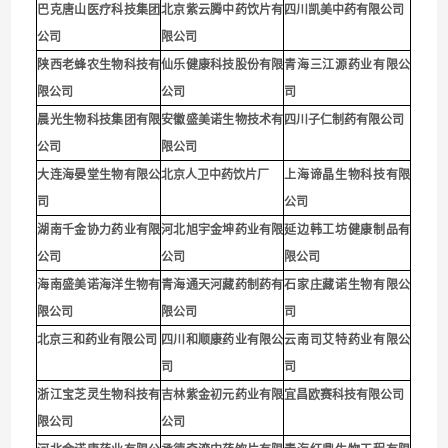
巴克唐山医疗科技集团
北京紫云腾中药饮片有
四川凯美中药有限公司
公司
限公司
陕西老蜂农生物科技有
仙乐健康科技股份有限
青海三江源药业有限公
限公司
公司
司
晨光生物科技集团有限
安徽盛美诺生物技术有
四川子仁制药有限公司
公司
限公司
大连海晏堂生物有限公
北京人卫中药饮片厂
上海谛晶生物科技有限
司
公司
湖南千金协力药业有限
河北旭宇金坤药业有限
延边韩工坊健康制品有
公司
公司
限公司
海南盛美诺海洋生物有
青海通天河藏药制药有
石家庄藏诺生物有限公
限公司
限公司
司
北京三和药业有限公司
四川和顺康药业有限公
云南司艾特药业有限公
司
司
浙江宝芝灵生物科技有
吉林紫金初元药业有限
宜昌欧赛科技有限公司
限公司
公司