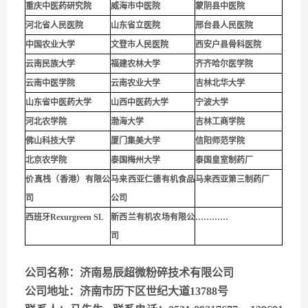
重庆中医药研究院
威海市中医院
蒙阴县中医院
河北省人民医院
山东省立医院
邢台县人民医院
中国农业大学
文登市人民医院
西安户县骨科医院
云南民族大学
福建农林大学
齐齐哈尔医学院
云南中医学院
云南农业大学
吉林北华大学
山东省中医药大学
山西中医药大学
宁波大学
河北农学院
渤海大学
吉林工商学院
佛山科技大学
厦门集美大学
信阳师范学院
北京农学院
泰国梅州大学
泰国皇室制药厂
价真栈（香港）有限公
马来西亚仁德有机食品
马来西亚第三制药厂
司
公司
西班牙Rexurgreen SL
新西兰有机农场有限公
…………
司
公司名称：济南易辰超微粉碎技术有限公司
公司地址：济南市历下区世纪大道13788号