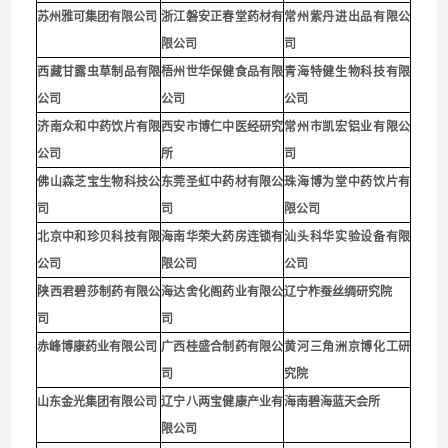
苏州雅可集团有限公司
浙江磐安正春堂药材有
常州紫丹进出品有限公
限公司
司
西藏甘露虫草制品有限
梧州世华保健食品有限
青海特健生物科技有限
公司
公司
公司
济南众和中药饮片有限
西安市博仁中医经研究
常州市凯宏铝业有限公
公司
所
司
佛山森芝宝生物科技公
东莞圣虹中药材有限公
珠海博为堂中药饮片有
司
司
限公司
北京中和珍贝科技有限
海南华荣大药房连锁有
汕头科华实验设备有限
公司
限公司
公司
陕西君碧莎制药有限公
海达舍化阁药业有限公
辽宁柞蚕丝绸研究院
司
司
赤峰博康药业有限公司
广西桂盛合制药有限公
黄河三角洲京博化工研
司
究院
山东金光集团有限公司
辽宁八两宝健康产业有
海南碧海蓝天会所
限公司