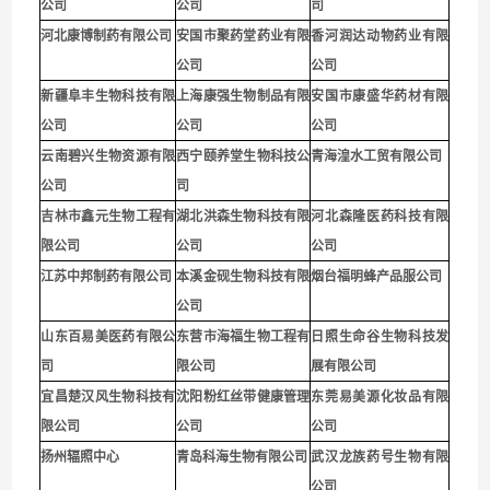
公司
公司
司
河北康博制药有限公司
安国市聚药堂药业有限
香河润达动物药业有限
公司
公司
新疆阜丰生物科技有限
上海康强生物制品有限
安国市康盛华药材有限
公司
公司
公司
云南碧兴生物资源有限
西宁颐养堂生物科技公
青海湟水工贸有限公司
公司
司
吉林市鑫元生物工程有
湖北洪森生物科技有限
河北森隆医药科技有限
限公司
公司
公司
江苏中邦制药有限公司
本溪金砚生物科技有限
烟台福明蜂产品服公司
公司
山东百易美医药有限公
东营市海福生物工程有
日照生命谷生物科技发
司
限公司
展有限公司
宜昌楚汉风生物科技有
沈阳粉红丝带健康管理
东莞易美源化妆品有限
限公司
公司
公司
扬州辐照中心
青岛科海生物有限公司
武汉龙族药号生物有限
公司