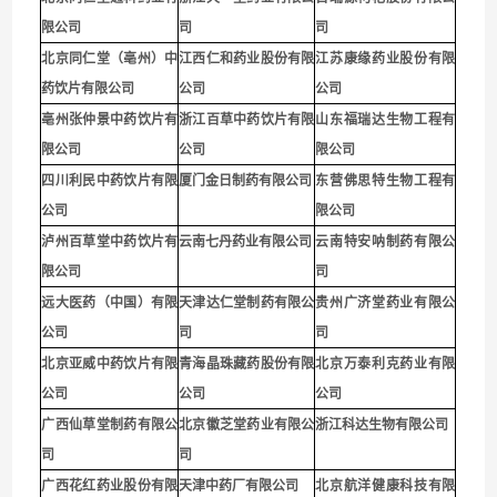
限公司
司
司
北京同仁堂（亳州）中
江西仁和药业股份有限
江苏康缘药业股份有限
药饮片有限公司
公司
公司
亳州张仲景中药饮片有
浙江百草中药饮片有限
山东福瑞达生物工程有
限公司
公司
限公司
四川利民中药饮片有限
厦门金日制药有限公司
东营佛思特生物工程有
公司
限公司
泸州百草堂中药饮片有
云南七丹药业有限公司
云南特安呐制药有限公
限公司
司
远大医药（中国）有限
天津达仁堂制药有限公
贵州广济堂药业有限公
公司
司
司
北京亚威中药饮片有限
青海晶珠藏药股份有限
北京万泰利克药业有限
公司
公司
公司
广西仙草堂制药有限公
北京徽芝堂药业有限公
浙江科达生物有限公司
司
司
广西花红药业股份有限
天津中药厂有限公司
北京航洋健康科技有限