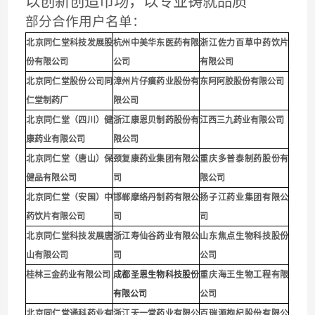
以创新创造市场，以专业铸就品质
部分合作用户名单：
北京同仁堂科技发展股
杭州中美华东医药有限
浙江佐力百草中药饮片
份有限公司
公司
有限公司
北京同仁堂股份公司同
漳州片仔癀药业股份有
东阿阿胶股份有限公司
仁堂制药厂
限公司
北京同仁堂（四川）健
浙江康恩贝制药股份有
江西三九药业有限公司
康药业有限公司
限公司
北京同仁堂（唐山）保
颈复康药业集团有限公
重庆多普泰制药股份有
健品有限公司
司
限公司
北京同仁堂（安国）中
邯郸摩络丹制药有限公
扬子江药业集团有限公
药饮片有限公司
司
司
北京同仁堂科技发展唐
浙江寿仙谷药业有限公
山东焦点生物科技股份
山有限公司
司
公司
桂林三金药业有限公司
成都圣恩生物科技股份
重庆海王生物工程有限
有限公司
公司
北京同仁堂通科药业有
浙江天一堂药业有限公
百瑞源枸杞股份有限公