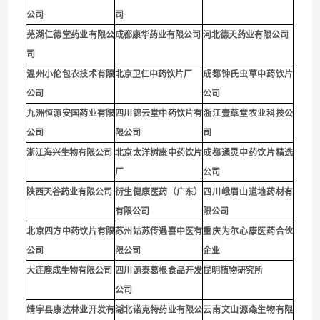
公司
司
芜湖仁德堂药业有限公
成都康华药业有限公司
河北德天药业有限公司
司
温州小伦包衣技术有限
北京卫仁中药饮片厂
成都钟氏虫草中药饮片
公司
公司
九洲恒源安国药业有限
四川锦云堂中药饮片有
浙江壹草堂农业科技公
公司
限公司
司
浙江海兴生物有限公司
北京太洋树康中药饮片
成都通灵中药饮片精选
厂
公司
陕西天谷药业有限公司
衍生健康医药（广东）
四川峨眉山道地药材有
有限公司
限公司
北京四方中药饮片有限
苏州姑苏传遇喜中医有
重庆为尔心康医药合伙
公司
限公司
企业
大连鹿成生物有限公司
四川源泰葛根食品开发
昆明植物研究所
公司
靖宇县康达林业开发有
湖北诺克特药业有限公
云南文山源森生物有限