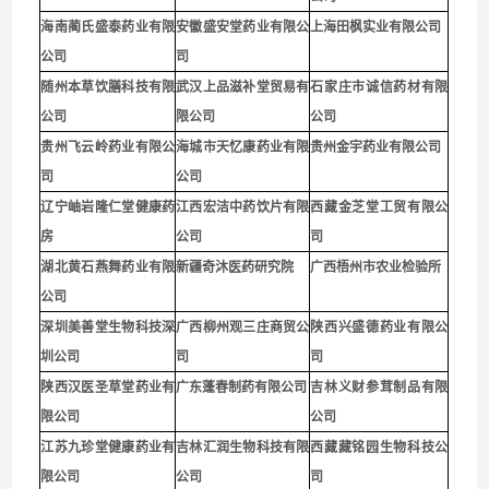
海南蔺氏盛泰药业有限
安徽盛安堂药业有限公
上海田枫实业有限公司
公司
司
随州本草饮膳科技有限
武汉上品滋补堂贸易有
石家庄市诚信药材有限
公司
限公司
公司
贵
州飞云岭药业有限公
海城市天忆康药业有限
贵州金宇药业有限公司
司
公司
辽宁岫岩隆仁堂健康药
江西宏洁中药饮片有限
西藏金芝堂工贸有限公
房
公司
司
湖北黄石燕舞药业有限
新疆奇沐医药研究院
广西梧州市农业检验所
公司
深圳
美善堂生物科技深
广西柳州观三庄商贸公
陕西兴盛德药业有限公
圳公司
司
司
陕西汉医圣草堂药业有
广东蓬春制药有限公司
吉林义财参茸制品有限
限公司
公司
江苏九珍堂健康药业有
吉林汇润生物科技有限
西藏藏铭园生物科技公
限公司
公司
司