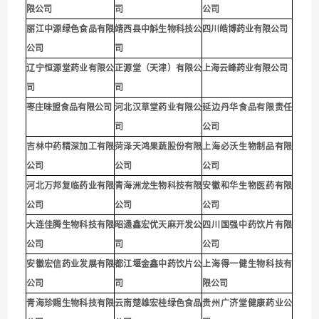
限公司
司
公司
丽江中源绿色食品有限
靖西县中斛生物科技公
四川皓博药业有限公司
公司
司
辽宁恒源堂药业有限公
正源堂（天津）有限公
上海云峰药业有限公司
司
司
枣庄味盟食品有限公司
河北汉草堂药业有限公
延边丹华食品有限责任
司
公司
吉林中药精深加工有限
菏泽天鸿果蔬股份有限
上海必沃生物制品有限
公司
公司
公司
河北万邦复临药业有限
青海洲龙生物科技有限
安徽和华生物医药有限
公司
公司
公司
大连佳腾生物科技有限
昭通鑫宏优天麻开发公
四川国强中药饮片有限
公司
司
公司
安徽宏信药业发展有限
都江堰金鑫中药饮片公
上海得一健生物科技有
公司
司
限公司
青海珍赐生物科技有限
云南楚雄宏桂绿色食品
贵州广济堂健康药业公