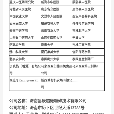
重庆中医药研究院
威海市中医院
蒙阴县中医院
河北省人民医院
山东省立医院
邢台县人民医院
中国农业大学
文登市人民医院
西安户县骨科医院
云南民族大学
福建农林大学
齐齐哈尔医学院
云南中医学院
云南农业大学
吉林北华大学
山东省中医药大学
山西中医药大学
宁波大学
河北农学院
渤海大学
吉林工商学院
佛山科技大学
厦门集美大学
信阳师范学院
北京农学院
泰国梅州大学
泰国皇室制药厂
价真栈（香港）有限公
马来西亚仁德有机食品
马来西亚第三制药厂
司
公司
西班牙Rexurgreen SL
新西兰有机农场有限公
…………
司
公司名称：济南易辰超微粉碎技术有限公司
公司地址：济南市历下区世纪大道13788号