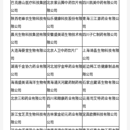
巴克唐山医疗科技集团
北京紫云腾中药饮片有
四川凯美中药有限公司
公司
限公司
陕西老蜂农生物科技有
仙乐健康科技股份有限
青海三江源药业有限公
限公司
公司
司
晨光生物科技集团有限
安徽盛美诺生物技术有
四川子仁制药有限公司
公司
限公司
大连海晏堂生物有限公
北京人卫中药饮片厂
上海谛晶生物科技有限
司
公司
湖南千金协力药业有限
河北旭宇金坤药业有限
延边韩工坊健康制品有
公司
公司
限公司
海南盛美诺海洋生物有
青海通天河藏药制药有
石家庄藏诺生物有限公
限公司
限公司
司
北京三和药业有限公司
四川和顺康药业有限公
云南司艾特药业有限公
司
司
浙江宝芝灵生物科技有
吉林紫金初元药业有限
宜昌欧赛科技有限公司
限公司
公司