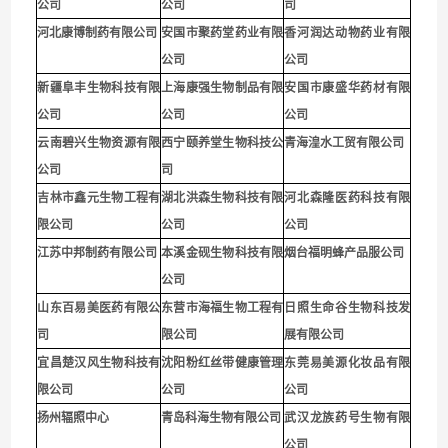
公司
公司
司
河北康博制药有限公司
安国市聚药堂药业有限
香河润达动物药业有限
公司
公司
新疆阜丰生物科技有限
上海康强生物制品有限
安国市康盛华药材有限
公司
公司
公司
云南碧兴生物资源有限
西宁颐养堂生物科技公
青海湟水工贸有限公司
公司
司
吉林市鑫元生物工程有
湖北洪森生物科技有限
河北森隆医药科技有限
限公司
公司
公司
江苏中邦制药有限公司
本溪金砚生物科技有限
烟台福明蜂产品服公司
公司
山东百易美医药有限公
东营市海福生物工程有
日照生命谷生物科技发
司
限公司
展有限公司
宜昌楚汉风生物科技有
沈阳粉红丝带健康管理
东莞易美源化妆品有限
限公司
公司
公司
扬州辐照中心
青岛科海生物有限公司
武汉龙族药号生物有限
公司