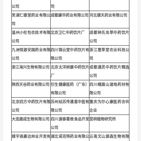
公司
司
芜湖仁德堂药业有限公
成都康华药业有限公司
河北德天药业有限公司
司
温州小伦包衣技术有限
北京卫仁中药饮片厂
成都钟氏虫草中药饮片
公司
公司
九洲恒源安国药业有限
四川锦云堂中药饮片有
浙江壹草堂农业科技公
公司
限公司
司
浙江海兴生物有限公司
北京太洋树康中药饮片
成都通灵中药饮片精选
厂
公司
陕西天谷药业有限公司
衍生健康医药（广东）
四川峨眉山道地药材有
有限公司
限公司
北京四方中药饮片有限
苏州姑苏传遇喜中医有
重庆为尔心康医药合伙
公司
限公司
企业
大连鹿成生物有限公司
四川源泰葛根食品开发
昆明植物研究所
公司
靖宇县康达林业开发有
湖北诺克特药业有限公
云南文山源森生物有限