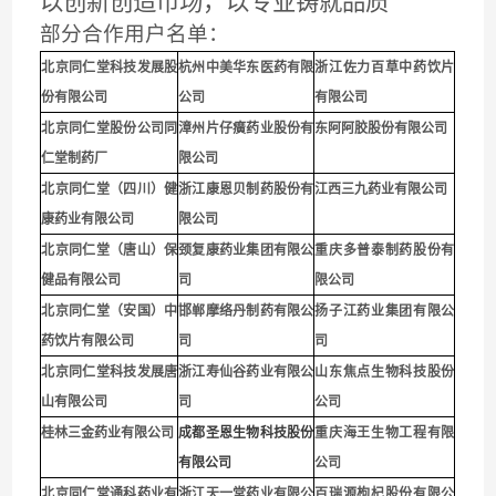
以创新创造市场，以专业铸就品质
部分合作用户名单：
北京同仁堂科技发展股
杭州中美华东医药有限
浙江佐力百草中药饮片
份有限公司
公司
有限公司
北京同仁堂股份公司同
漳州片仔癀药业股份有
东阿阿胶股份有限公司
仁堂制药厂
限公司
北京同仁堂（四川）健
浙江康恩贝制药股份有
江西三九药业有限公司
康药业有限公司
限公司
北京同仁堂（唐山）保
颈复康药业集团有限公
重庆多普泰制药股份有
健品有限公司
司
限公司
北京同仁堂（安国）中
邯郸摩络丹制药有限公
扬子江药业集团有限公
药饮片有限公司
司
司
北京同仁堂科技发展唐
浙江寿仙谷药业有限公
山东焦点生物科技股份
山有限公司
司
公司
桂林三金药业有限公司
成都圣恩生物科技股份
重庆海王生物工程有限
有限公司
公司
北京同仁堂通科药业有
浙江天一堂药业有限公
百瑞源枸杞股份有限公