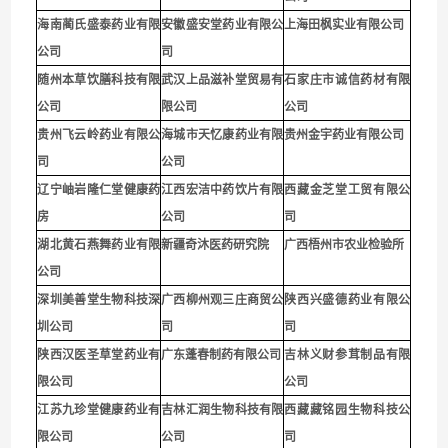
海南蔺氏盛泰药业有限
安徽盛安堂药业有限公
上海田枫实业有限公司
公司
司
随州本草饮膳科技有限
武汉上品滋补堂贸易有
石家庄市诚信药材有限
公司
限公司
公司
贵
州飞云岭药业有限公
海城市天忆康药业有限
贵州金宇药业有限公司
司
公司
辽宁岫岩隆仁堂健康药
江西宏洁中药饮片有限
西藏金芝堂工贸有限公
房
公司
司
湖北黄石燕舞药业有限
新疆奇沐医药研究院
广西梧州市农业检验所
公司
深圳
美善堂生物科技深
广西柳州观三庄商贸公
陕西兴盛德药业有限公
圳公司
司
司
陕西汉医圣草堂药业有
广东蓬春制药有限公司
吉林义财参茸制品有限
限公司
公司
江苏九珍堂健康药业有
吉林汇润生物科技有限
西藏藏铭园生物科技公
限公司
公司
司