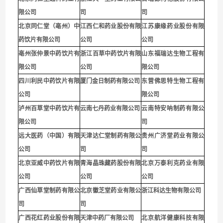
限公司
司
司
北京同仁堂（亳州）中
江西仁和药业股份有限
江苏康缘药业股份有限
药饮片有限公司
公司
公司
亳州张仲景中药饮片有
浙江百草中药饮片有限
山东福瑞达生物工程有
限公司
公司
限公司
四川利民中药饮片有限
厦门金日制药有限公司
东营佛思特生物工程有
公司
限公司
泸州百草堂中药饮片有
云南七丹药业有限公司
云南特安呐制药有限公
限公司
司
远大医药（中国）有限
天津达仁堂制药有限公
贵州广济堂药业有限公
公司
司
司
北京亚威中药饮片有限
青海晶珠藏药股份有限
北京万泰利克药业有限
公司
公司
公司
广西仙草堂制药有限公
北京徽芝堂药业有限公
浙江科达生物有限公司
司
司
广西花红药业股份有限
天津中药厂有限公司
北京航洋健康科技有限