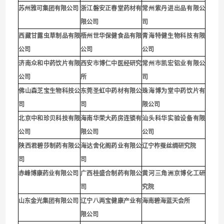
苏州雅可集团有限公司
浙江磐安正春堂药材有
常州紫丹进出品有限公
限公司
司
西藏甘露虫草制品有限
梧州世华保健食品有限
青海特健生物科技有限
公司
公司
公司
济南众和中药饮片有限
西安市博仁中医经研究
常州市凯宏铝业有限公
公司
所
司
佛山森芝宝生物科技公
东莞圣虹中药材有限公
珠海博为堂中药饮片有
司
司
限公司
北京中和珍贝科技有限
海南华荣大药房连锁有
汕头科华实验设备有限
公司
限公司
公司
陕西君碧莎制药有限公
海达舍化阁药业有限公
辽宁柞蚕丝绸研究院
司
司
赤峰博康药业有限公司
广西桂盛合制药有限公
黄河三角洲京博化工研
司
究院
山东金光集团有限公司
辽宁八两宝健康产业有
海南碧海蓝天会所
限公司