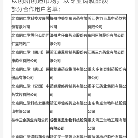
以创新创造市场，以专业铸就品质
部分合作用户名单：
北京同仁堂科技发展股
杭州中美华东医药有限
浙江佐力百草中药饮片
份有限公司
公司
有限公司
北京同仁堂股份公司同
漳州片仔癀药业股份有
东阿阿胶股份有限公司
仁堂制药厂
限公司
北京同仁堂（四川）健
浙江康恩贝制药股份有
江西三九药业有限公司
康药业有限公司
限公司
北京同仁堂（唐山）保
颈复康药业集团有限公
重庆多普泰制药股份有
健品有限公司
司
限公司
北京同仁堂（安国）中
邯郸摩络丹制药有限公
扬子江药业集团有限公
药饮片有限公司
司
司
北京同仁堂科技发展唐
浙江寿仙谷药业有限公
山东焦点生物科技股份
山有限公司
司
公司
桂林三金药业有限公司
成都圣恩生物科技股份
重庆海王生物工程有限
有限公司
公司
北京同仁堂通科药业有
浙江天一堂药业有限公
百瑞源枸杞股份有限公