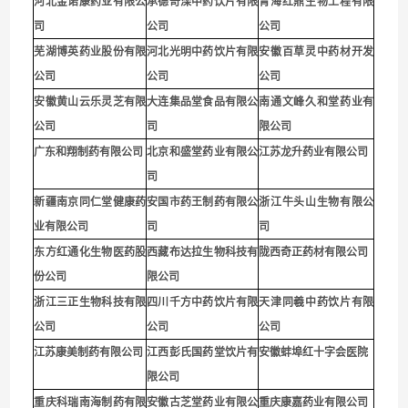
河北金诺康药业有限公
承德奇滦中药饮片有限
青海红鼎生物工程有限
司
公司
公司
芜湖博英药业股份有限
河北光明中药饮片有限
安徽百草灵中药材开发
公司
公司
公司
安徽黄山云乐灵芝有限
大连集品堂食品有限公
南通文峰久和堂药业有
公司
司
限公
司
广东和翔制药有限公司
北京和盛堂药业有限公
江苏龙升药业有限公司
司
新疆南京同仁堂健康药
安国市药王制药有限公
浙江牛头山生物有限公
业有限公司
司
司
东方红通化生物医药股
西藏布达拉生物科技有
陇西奇正药材有限公司
份公司
限公司
浙江三正生物科技有限
四川千方中药饮片有限
天津同羲中药饮片有限
公司
公司
公司
江苏康美制药有限公司
江西彭氏国药堂饮片有
安徽蚌埠红十字会医院
限公司
重庆科瑞南海制药有限
安徽古芝堂药业有限公
重庆康嘉药业有限公司