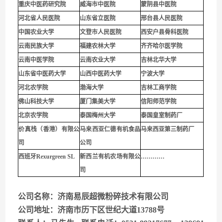
重庆中医药研究院
威海市中医院
蒙阴县中医院
河北省人民医院
山东省立医院
邢台县人民医院
中国农业大学
文登市人民医院
西安户县骨科医院
云南民族大学
福建农林大学
齐齐哈尔医学院
云南中医学院
云南农业大学
吉林北华大学
山东省中医药大学
山西中医药大学
宁波大学
河北农学院
渤海大学
吉林工商学院
佛山科技大学
厦门集美大学
信阳师范学院
北京农学院
泰国梅州大学
泰国皇室制药厂
价真栈（香港）有限公
马来西亚仁德有机食品
马来西亚第三制药厂
司
公司
西班牙Rexurgreen SL
新西兰有机农场有限公
…………
司
公司名称：济南易辰超微粉碎技术有限公司
公司地址：济南市历下区世纪大道13788号