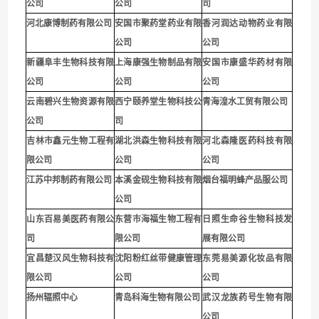
公司
公司
司
河北康博制药有限公司
安国市聚药堂药业有限
香河润达动物药业有限
公司
公司
新疆阜丰生物科技有限
上海康强生物制品有限
安国市康盛华药材有限
公司
公司
公司
云南碧兴生物资源有限
西宁颐养堂生物科技公
青海湟水工贸有限公司
公司
司
吉林市鑫元生物工程有
湖北洪森生物科技有限
河北森隆医药科技有限
限公司
公司
公司
江苏中邦制药有限公司
本溪金砚生物科技有限
烟台福明蜂产品服公司
公司
山东百易美医药有限公
东营市海福生物工程有
日照生命谷生物科技发
司
限公司
展有限公司
宜昌楚汉风生物科技有
沈阳粉红丝带健康管理
东莞易美源化妆品有限
限公司
公司
公司
扬州辐照中心
青岛科海生物有限公司
武汉龙族药号生物有限
公司