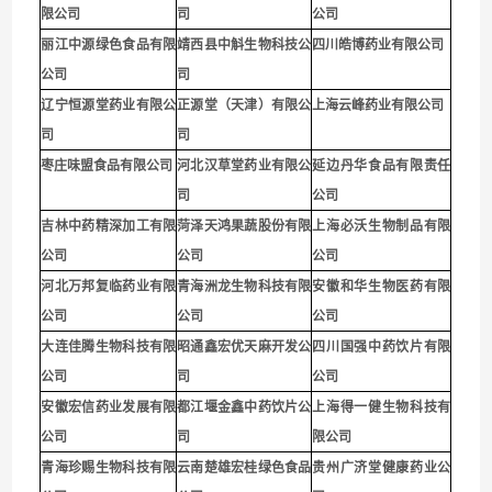
限公司
司
公司
丽江中源绿色食品有限
靖西县中斛生物科技公
四川皓博药业有限公司
公司
司
辽宁恒源堂药业有限公
正源堂（天津）有限公
上海云峰药业有限公司
司
司
枣庄味盟食品有限公司
河北汉草堂药业有限公
延边丹华食品有限责任
司
公司
吉林中药精深加工有限
菏泽天鸿果蔬股份有限
上海必沃生物制品有限
公司
公司
公司
河北万邦复临药业有限
青海洲龙生物科技有限
安徽和华生物医药有限
公司
公司
公司
大连佳腾生物科技有限
昭通鑫宏优天麻开发公
四川国强中药饮片有限
公司
司
公司
安徽宏信药业发展有限
都江堰金鑫中药饮片公
上海得一健生物科技有
公司
司
限公司
青海珍赐生物科技有限
云南楚雄宏桂绿色食品
贵州广济堂健康药业公