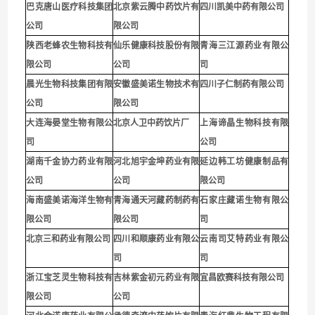
巴克唐山医疗科技集团
北京紫云腾中药饮片有
四川凯美中药有限公司
公司
限公司
陕西老蜂农生物科技有
仙乐健康科技股份有限
青海三江源药业有限公
限公司
公司
司
晨光生物科技集团有限
安徽盛美诺生物技术有
四川子仁制药有限公司
公司
限公司
大连海晏堂生物有限公
北京人卫中药饮片厂
上海谛晶生物科技有限
司
公司
湖南千金协力药业有限
河北旭宇金坤药业有限
延边韩工坊健康制品有
公司
公司
限公司
海南盛美诺海洋生物有
青海通天河藏药制药有
石家庄藏诺生物有限公
限公司
限公司
司
北京三和药业有限公司
四川和顺康药业有限公
云南司艾特药业有限公
司
司
浙江宝芝灵生物科技有
吉林紫金初元药业有限
宜昌欧赛科技有限公司
限公司
公司