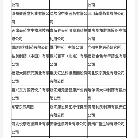
公司
公司
漳州聚善堂药业有限公
哈尔滨中泰医药有限公
四川海棠药业有限公司
司
司
天津尚药堂生物科技有
青海春天药用资源科技
重庆华邦胜凯股份有限
限公司
利用公司
公
司
重庆国舒制药有限公司
厦门中药厂有限公司
广州生物医药研究所
弘美制药（中国）有限
振兴百草（北京）有限
福建金色年华药业有限
公司
公司
公司
福建大德康元药业有限
重庆汇达柠檬集团股份
河北双宁药业有限公司
公司
有限公司
嘉兴东方国药饮片有限
浙江知元堂健康产业有
哈尔滨大中制药有限公
公司
限公司
司
东营东辰集团
浙江康恩贝医疗保健品
济南利民制药有限责任
有限公司
公司
河北悦康志德药业有限
安徽佳凯药业有限公司
青州广裕生物有限公司
公司