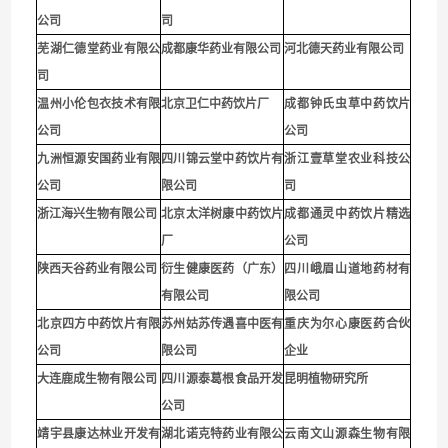
公司
司
芜湖仁德堂药业有限公
成都康华药业有限公司
河北德天药业有限公司
司
温州小伦包衣技术有限
北京卫仁中药饮片厂
成都钟氏虫草中药饮片
公司
公司
九洲恒源安国药业有限
四川锦云堂中药饮片有
浙江壹草堂农业科技公
公司
限公司
司
浙江海兴生物有限公司
北京太洋树康中药饮片
成都通灵中药饮片精选
厂
公司
陕西天谷药业有限公司
衍生健康医药（广东）
四川峨眉山道地药材有
有限公司
限公司
北京四方中药饮片有限
苏州姑苏传遇喜中医有
重庆为尔心康医药合伙
公司
限公司
企业
大连鹿成生物有限公司
四川源泰葛根食品开发
昆明植物研究所
公司
靖宇县康达林业开发有
湖北诺克特药业有限公
云南文山源森生物有限