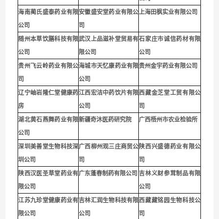
海南蔺氏盛泰药业有限
安徽盛安堂药业有限公
上海田枫实业有限公司
公司
司
随州本草饮膳科技有限
武汉上品滋补堂贸易有
石家庄市诚信药材有限
公司
限公司
公司
贵
州飞云岭药业有限公
海城市天忆康药业有限
贵州金宇药业有限公司
司
公司
辽宁岫岩隆仁堂健康药
江西宏洁中药饮片有限
西藏金芝堂工贸有限公
房
公司
司
湖北黄石燕舞药业有限
新疆奇沐医药研究院
广西梧州市农业检验所
公司
深圳
美善堂生物科技深
广西柳州观三庄商贸公
陕西兴盛德药业有限公
圳公司
司
司
陕西汉医圣草堂药业有
广东蓬春制药有限公司
吉林义财参茸制品有限
限公司
公司
江苏九珍堂健康药业有
吉林汇润生物科技有限
西藏藏铭园生物科技公
限公司
公司
司