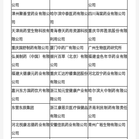
公司
公司
漳州聚善堂药业有限公
哈尔滨中泰医药有限公
四川海棠药业有限公司
司
司
天津尚药堂生物科技有
青海春天药用资源科技
重庆华邦胜凯股份有限
限公司
利用公司
公
司
重庆国舒制药有限公司
厦门中药厂有限公司
广州生物医药研究所
弘美制药（中国）有限
振兴百草（北京）有限
福建金色年华药业有限
公司
公司
公司
福建大德康元药业有限
重庆汇达柠檬集团股份
河北双宁药业有限公司
公司
有限公司
嘉兴东方国药饮片有限
浙江知元堂健康产业有
哈尔滨大中制药有限公
公司
限公司
司
东营东辰集团
浙江康恩贝医疗保健品
济南利民制药有限责任
有限公司
公司
河北悦康志德药业有限
安徽佳凯药业有限公司
青州广裕生物有限公司
公司