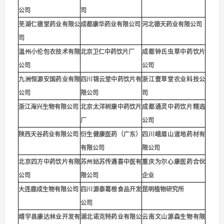
公司
司
芜湖仁德堂药业有限公
成都康华药业有限公司
河北德天药业有限公司
司
温州小伦包衣技术有限
北京卫仁中药饮片厂
成都钟氏虫草中药饮片
公司
公司
九洲恒源安国药业有限
四川锦云堂中药饮片有
浙江壹草堂农业科技公
公司
限公司
司
浙江海兴生物有限公司
北京太洋树康中药饮片
成都通灵中药饮片精选
厂
公司
陕西天谷药业有限公司
衍生健康医药（广东）
四川峨眉山道地药材有
有限公司
限公司
北京四方中药饮片有限
苏州姑苏传遇喜中医有
重庆为尔心康医药合伙
公司
限公司
企业
大连鹿成生物有限公司
四川源泰葛根食品开发
昆明植物研究所
公司
靖宇县康达林业开发有
湖北诺克特药业有限公
云南文山源森生物有限