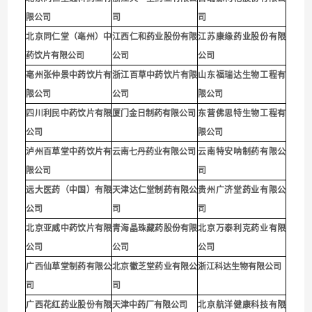
限公司
司
司
北京同仁堂（亳州）中
江西仁和药业股份有限
江苏康缘药业股份有限
药饮片有限公司
公司
公司
亳州张仲景中药饮片有
浙江百草中药饮片有限
山东福瑞达生物工程有
限公司
公司
限公司
四川利民中药饮片有限
厦门金日制药有限公司
东营佛思特生物工程有
公司
限公司
泸州百草堂中药饮片有
云南七丹药业有限公司
云南特安呐制药有限公
限公司
司
远大医药（中国）有限
天津达仁堂制药有限公
贵州广济堂药业有限公
公司
司
司
北京亚威中药饮片有限
青海晶珠藏药股份有限
北京万泰利克药业有限
公司
公司
公司
广西仙草堂制药有限公
北京徽芝堂药业有限公
浙江科达生物有限公司
司
司
广西花红药业股份有限
天津中药厂有限公司
北京航洋健康科技有限