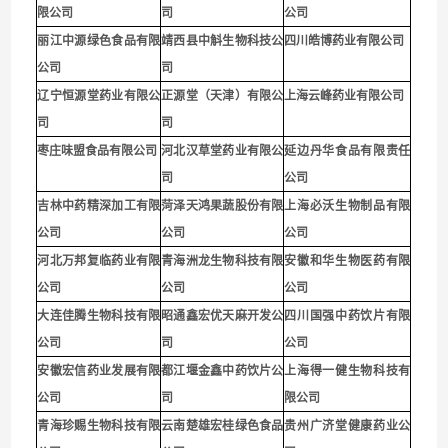
限公司
司
公司
丽江中源绿色食品有限
靖西县中斛生物科技公
四川皓博药业有限公司
公司
司
辽宁恒源堂药业有限公
正源堂（天津）有限公
上海云峰药业有限公司
司
司
枣庄味盟食品有限公司
河北汉草堂药业有限公
延边丹华食品有限责任
司
公司
吉林中药精深加工有限
菏泽天鸿果蔬股份有限
上海必沃生物制品有限
公司
公司
公司
河北万邦复临药业有限
青海洲龙生物科技有限
安徽和华生物医药有限
公司
公司
公司
大连佳腾生物科技有限
昭通鑫宏优天麻开发公
四川国强中药饮片有限
公司
司
公司
安徽宏信药业发展有限
都江堰金鑫中药饮片公
上海得一健生物科技有
公司
司
限公司
青海珍赐生物科技有限
云南楚雄宏桂绿色食品
贵州广济堂健康药业公