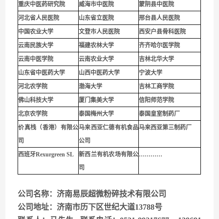
重庆中医药研究院
威海市中医院
蒙阴县中医院
河北省人民医院
山东省立医院
邢台县人民医院
中国农业大学
文登市人民医院
西安户县骨科医院
云南民族大学
福建农林大学
齐齐哈尔医学院
云南中医学院
云南农业大学
吉林北华大学
山东省中医药大学
山西中医药大学
宁波大学
河北农学院
渤海大学
吉林工商学院
佛山科技大学
厦门集美大学
信阳师范学院
北京农学院
泰国梅州大学
泰国皇室制药厂
价真栈（香港）有限公
马来西亚仁德有机食品
马来西亚第三制药厂
司
公司
西班牙Rexurgreen SL
新西兰有机农场有限公
…………
司
公司名称：济南易辰超微粉碎技术有限公司
公司地址：济南市历下区世纪大道13788号