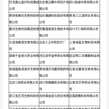
巴克唐山医疗科技集团
北京紫云腾中药饮片有
四川凯美中药有限公司
公司
限公司
陕西老蜂农生物科技有
仙乐健康科技股份有限
青海三江源药业有限公
限公司
公司
司
晨光生物科技集团有限
安徽盛美诺生物技术有
四川子仁制药有限公司
公司
限公司
大连海晏堂生物有限公
北京人卫中药饮片厂
上海谛晶生物科技有限
司
公司
湖南千金协力药业有限
河北旭宇金坤药业有限
延边韩工坊健康制品有
公司
公司
限公司
海南盛美诺海洋生物有
青海通天河藏药制药有
石家庄藏诺生物有限公
限公司
限公司
司
北京三和药业有限公司
四川和顺康药业有限公
云南司艾特药业有限公
司
司
浙江宝芝灵生物科技有
吉林紫金初元药业有限
宜昌欧赛科技有限公司
限公司
公司