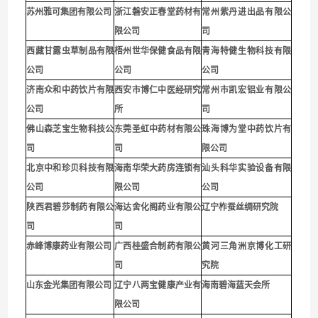
苏州雅可集团有限公司
浙江磐安正春堂药材有
常州紫丹进出品有限公
限公司
司
西藏甘露虫草制品有限
梧州世华保健食品有限
青海特健生物科技有限
公司
公司
公司
济南众和中药饮片有限
西安市博仁中医经研究
常州市凯宏铝业有限公
公司
所
司
佛山森芝宝生物科技公
东莞圣虹中药材有限公
珠海博为堂中药饮片有
司
司
限公司
北京中和珍贝科技有限
海南华荣大药房连锁有
汕头科华实验设备有限
公司
限公司
公司
陕西君碧莎制药有限公
海达舍化阁药业有限公
辽宁柞蚕丝绸研究院
司
司
赤峰博康药业有限公司
广西桂盛合制药有限公
黄河三角洲京博化工研
司
究院
山东金光集团有限公司
辽宁八两宝健康产业有
海南碧海蓝天会所
限公司