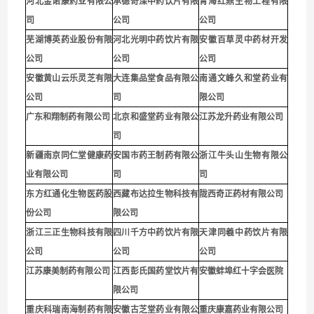
河北金诺康药业有限公
承德奇滦中药饮片有限
青海红鼎生物工程有限
司
公司
公司
芜湖博英药业股份有限
河北光明中药饮片有限
安徽百草灵中药材开发
公司
公司
公司
安徽黄山云乐灵芝有限
大连集品堂食品有限公
南通文峰久和堂药业有
公司
司
限公
司
广东和翔制药有限公司
北京和盛堂药业有限公
江苏龙升药业有限公司
司
新疆南京同仁堂健康药
安国市药王制药有限公
浙江牛头山生物有限公
业有限公司
司
司
东方红通化生物医药股
西藏布达拉生物科技有
陇西奇正药材有限公司
份公司
限公司
浙江三正生物科技有限
四川千方中药饮片有限
天津同羲中药饮片有限
公司
公司
公司
江苏康美制药有限公司
江西彭氏国药堂饮片有
安徽蚌埠红十字会医院
限公司
重庆科瑞南海制药有限
安徽古芝堂药业有限公
重庆康嘉药业有限公司