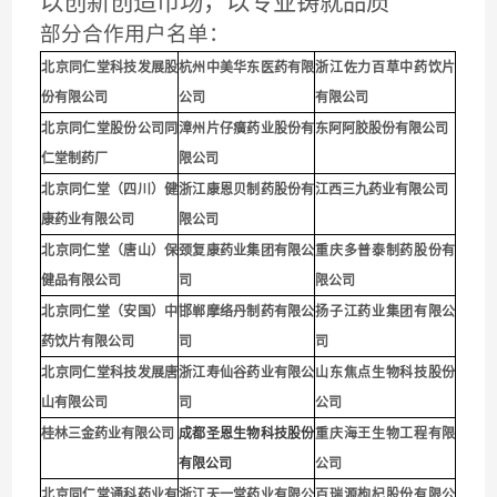
以创新创造市场，以专业铸就品质
部分合作用户名单：
北京同仁堂科技发展股
杭州中美华东医药有限
浙江佐力百草中药饮片
份有限公司
公司
有限公司
北京同仁堂股份公司同
漳州片仔癀药业股份有
东阿阿胶股份有限公司
仁堂制药厂
限公司
北京同仁堂（四川）健
浙江康恩贝制药股份有
江西三九药业有限公司
康药业有限公司
限公司
北京同仁堂（唐山）保
颈复康药业集团有限公
重庆多普泰制药股份有
健品有限公司
司
限公司
北京同仁堂（安国）中
邯郸摩络丹制药有限公
扬子江药业集团有限公
药饮片有限公司
司
司
北京同仁堂科技发展唐
浙江寿仙谷药业有限公
山东焦点生物科技股份
山有限公司
司
公司
桂林三金药业有限公司
成都圣恩生物科技股份
重庆海王生物工程有限
有限公司
公司
北京同仁堂通科药业有
浙江天一堂药业有限公
百瑞源枸杞股份有限公