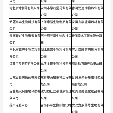
公司
公司
司
河北康博制药有限公司
安国市聚药堂药业有限
香河润达动物药业有限
公司
公司
新疆阜丰生物科技有限
上海康强生物制品有限
安国市康盛华药材有限
公司
公司
公司
云南碧兴生物资源有限
西宁颐养堂生物科技公
青海湟水工贸有限公司
公司
司
吉林市鑫元生物工程有
湖北洪森生物科技有限
河北森隆医药科技有限
限公司
公司
公司
江苏中邦制药有限公司
本溪金砚生物科技有限
烟台福明蜂产品服公司
公司
山东百易美医药有限公
东营市海福生物工程有
日照生命谷生物科技发
司
限公司
展有限公司
宜昌楚汉风生物科技有
沈阳粉红丝带健康管理
东莞易美源化妆品有限
限公司
公司
公司
扬州辐照中心
青岛科海生物有限公司
武汉龙族药号生物有限
公司